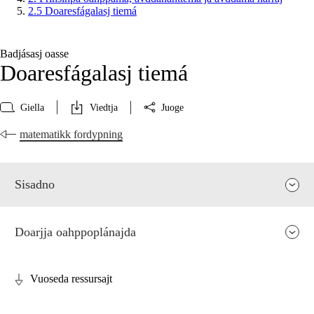
2.5 Doaresfágalasj tiemá
Badjásasj oasse
Doaresfágalasj tiemá
Giella
Viedtja
Juoge
matematikk fordypning
Sisadno
Doarjja oahppoplánajda
Vuoseda ressursajt