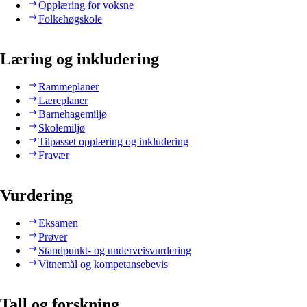
Opplæring for voksne
Folkehøgskole
Læring og inkludering
Rammeplaner
Læreplaner
Barnehagemiljø
Skolemiljø
Tilpasset opplæring og inkludering
Fravær
Vurdering
Eksamen
Prøver
Standpunkt- og underveisvurdering
Vitnemål og kompetansebevis
Tall og forskning