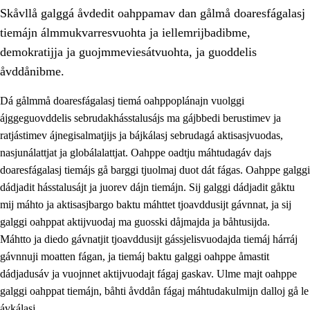
Skåvllå galggá åvdedit oahppamav dan gålmå doaresfágalasj
tiemájn álmmukvarresvuohta ja iellemrijbadibme,
demokratijja ja guojmmeviesátvuohta, ja guoddelis
åvddånibme.
Dá gålmmå doaresfágalasj tiemá oahppoplánajn vuolggi
2.
Prinsihpa oahppama, åvddånahttema ja ávddama hárráj
ájggeguovddelis sebrudakhásstalusájs ma gájbbedi berustimev ja
2.1
Sosiála oahppam ja åvddånibme
ratjástimev ájnegisalmatjijs ja bájkálasj sebrudagá aktisasjvuodas,
nasjunálattjat ja globálalattjat. Oahppe oadtju máhtudagáv dajs
2.2
Máhtudahka fágáj hárráj
doaresfágalasj tiemájs gå barggi tjuolmaj duot dát fágas. Oahppe galggi
2.3
Vuodulasj tjehpudagá
dádjadit hásstalusájt ja juorev dájn tiemájn. Sij galggi dádjadit gåktu
mij máhto ja aktisasjbargo baktu máhttet tjoavddusijt gávnnat, ja sij
2.4
Oahppat oahppat
galggi oahppat aktijvuodaj ma guosski dåjmajda ja båhtusijda.
Doaresfágalasj tiemá
Máhtto ja diedo gávnatjit tjoavddusijt gássjelisvuodajda tiemáj hárráj
gávnnuji moatten fágan, ja tiemáj baktu galggi oahppe åmastit
2.5
Doaresfágalasj tiemá
dádjadusáv ja vuojnnet aktijvuodajt fágaj gaskav. Ulme majt oahppe
2.5.1
Álmmukvarresvuohta ja iellemrijbadibme
galggi oahppat tiemájn, båhti åvddån fágaj máhtudakulmijn dalloj gå le
ávkálasj.
2.5.2
Demokratijja ja guojmmeviesátvuohta