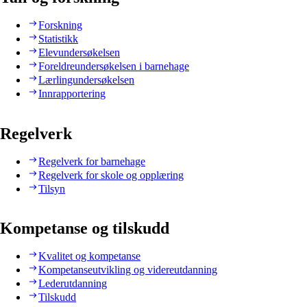
Forskning
Statistikk
Elevundersøkelsen
Foreldreundersøkelsen i barnehage
Lærlingundersøkelsen
Innrapportering
Regelverk
Regelverk for barnehage
Regelverk for skole og opplæring
Tilsyn
Kompetanse og tilskudd
Kvalitet og kompetanse
Kompetanseutvikling og videreutdanning
Lederutdanning
Tilskudd