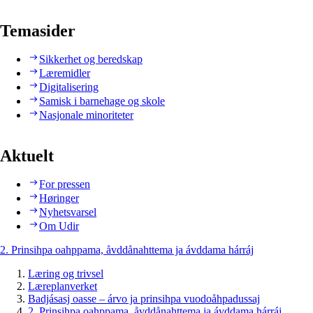
Temasider
Sikkerhet og beredskap
Læremidler
Digitalisering
Samisk i barnehage og skole
Nasjonale minoriteter
Aktuelt
For pressen
Høringer
Nyhetsvarsel
Om Udir
2. Prinsihpa oahppama, åvddånahttema ja ávddama hárráj
Læring og trivsel
Læreplanverket
Badjásasj oasse – árvo ja prinsihpa vuodoåhpadussaj
2. Prinsihpa oahppama, åvddånahttema ja ávddama hárráj