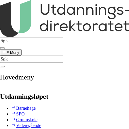
Meny
Hovedmeny
Utdanningsløpet
Barnehage
SFO
Grunnskole
Videregående