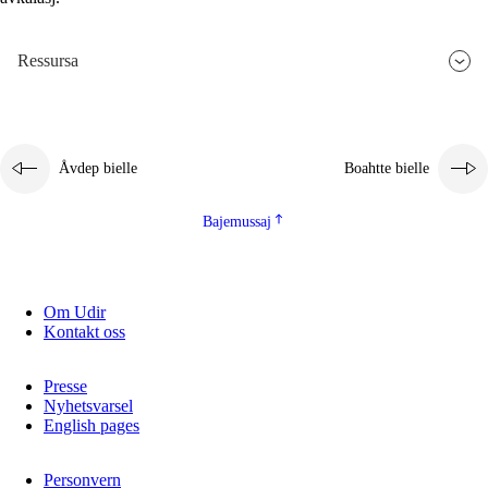
2.5.3
Guoddelis åvddånibme
Ressursa
Åvdep bielle
Boahtte bielle
Bajemussaj
Om Udir
Kontakt oss
Presse
Nyhetsvarsel
English pages
Personvern