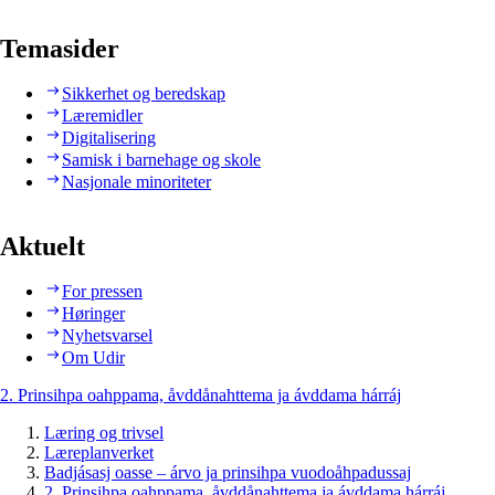
Temasider
Sikkerhet og beredskap
Læremidler
Digitalisering
Samisk i barnehage og skole
Nasjonale minoriteter
Aktuelt
For pressen
Høringer
Nyhetsvarsel
Om Udir
2. Prinsihpa oahppama, åvddånahttema ja ávddama hárráj
Læring og trivsel
Læreplanverket
Badjásasj oasse – árvo ja prinsihpa vuodoåhpadussaj
2. Prinsihpa oahppama, åvddånahttema ja ávddama hárráj