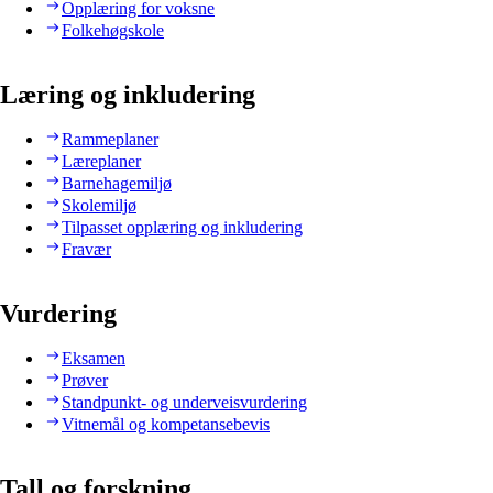
Opplæring for voksne
Folkehøgskole
Læring og inkludering
Rammeplaner
Læreplaner
Barnehagemiljø
Skolemiljø
Tilpasset opplæring og inkludering
Fravær
Vurdering
Eksamen
Prøver
Standpunkt- og underveisvurdering
Vitnemål og kompetansebevis
Tall og forskning