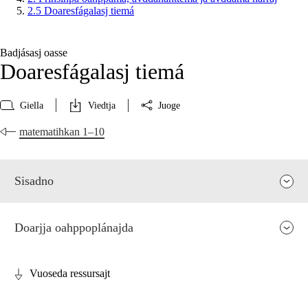
2.5 Doaresfágalasj tiemá
Badjásasj oasse
Doaresfágalasj tiemá
Giella
Viedtja
Juoge
matematihkan 1–10
Sisadno
Doarjja oahppoplánajda
Vuoseda ressursajt