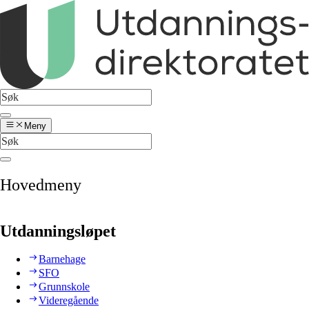
Meny
Hovedmeny
Utdanningsløpet
Barnehage
SFO
Grunnskole
Videregående