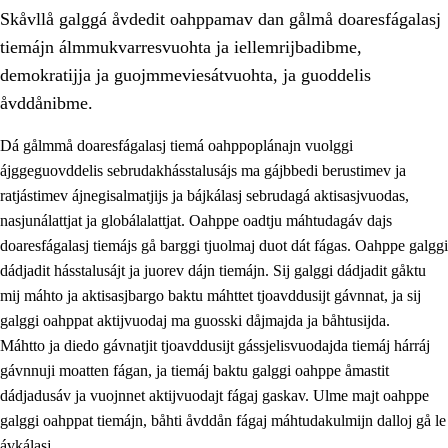
Skåvllå galggá åvdedit oahppamav dan gålmå doaresfágalasj
tiemájn álmmukvarresvuohta ja iellemrijbadibme,
demokratijja ja guojmmeviesátvuohta, ja guoddelis
åvddånibme.
Dá gålmmå doaresfágalasj tiemá oahppoplánajn vuolggi
2.
Prinsihpa oahppama, åvddånahttema ja ávddama hárráj
ájggeguovddelis sebrudakhásstalusájs ma gájbbedi berustimev ja
2.1
Sosiála oahppam ja åvddånibme
ratjástimev ájnegisalmatjijs ja bájkálasj sebrudagá aktisasjvuodas,
nasjunálattjat ja globálalattjat. Oahppe oadtju máhtudagáv dajs
2.2
Máhtudahka fágáj hárráj
doaresfágalasj tiemájs gå barggi tjuolmaj duot dát fágas. Oahppe galggi
2.3
Vuodulasj tjehpudagá
dádjadit hásstalusájt ja juorev dájn tiemájn. Sij galggi dádjadit gåktu
mij máhto ja aktisasjbargo baktu máhttet tjoavddusijt gávnnat, ja sij
2.4
Oahppat oahppat
galggi oahppat aktijvuodaj ma guosski dåjmajda ja båhtusijda.
Doaresfágalasj tiemá
Máhtto ja diedo gávnatjit tjoavddusijt gássjelisvuodajda tiemáj hárráj
gávnnuji moatten fágan, ja tiemáj baktu galggi oahppe åmastit
2.5
Doaresfágalasj tiemá
dádjadusáv ja vuojnnet aktijvuodajt fágaj gaskav. Ulme majt oahppe
2.5.1
Álmmukvarresvuohta ja iellemrijbadibme
galggi oahppat tiemájn, båhti åvddån fágaj máhtudakulmijn dalloj gå le
ávkálasj.
2.5.2
Demokratijja ja guojmmeviesátvuohta