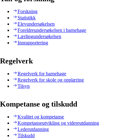
Forskning
Statistikk
Elevundersøkelsen
Foreldreundersøkelsen i barnehage
Lærlingundersøkelsen
Innrapportering
Regelverk
Regelverk for barnehage
Regelverk for skole og opplæring
Tilsyn
Kompetanse og tilskudd
Kvalitet og kompetanse
Kompetanseutvikling og videreutdanning
Lederutdanning
Tilskudd