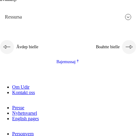
2.5.3
Guoddelis åvddånibme
Ressursa
Åvdep bielle
Boahtte bielle
Bajemussaj
Om Udir
Kontakt oss
Presse
Nyhetsvarsel
English pages
Personvern