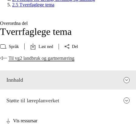
2.5 Tverrfaglege tema
Overordna del
Tverrfaglege tema
Språk
Last ned
Del
Til vg2 landbruk og gartnernæring
Innhald
Støtte til læreplanverket
Vis ressursar