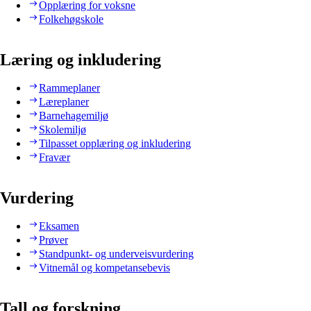
Opplæring for voksne
Folkehøgskole
Læring og inkludering
Rammeplaner
Læreplaner
Barnehagemiljø
Skolemiljø
Tilpasset opplæring og inkludering
Fravær
Vurdering
Eksamen
Prøver
Standpunkt- og underveisvurdering
Vitnemål og kompetansebevis
Tall og forskning