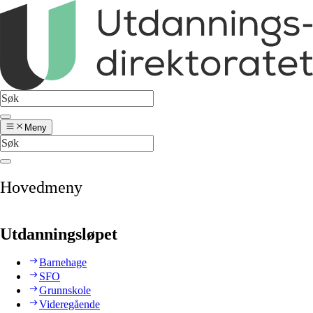
Meny
Hovedmeny
Utdanningsløpet
Barnehage
SFO
Grunnskole
Videregående