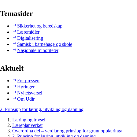
Temasider
Sikkerhet og beredskap
Læremidler
Digitalisering
Samisk i barnehage og skole
Nasjonale minoriteter
Aktuelt
For pressen
Høringer
Nyhetsvarsel
Om Udir
2. Prinsipp for læring, utvikling og danning
Læring og trivsel
Læreplanverket
Overordna del – verdiar og prinsipp for grunnopplæringa
2. Prinsipp for læring, utvikling og danning