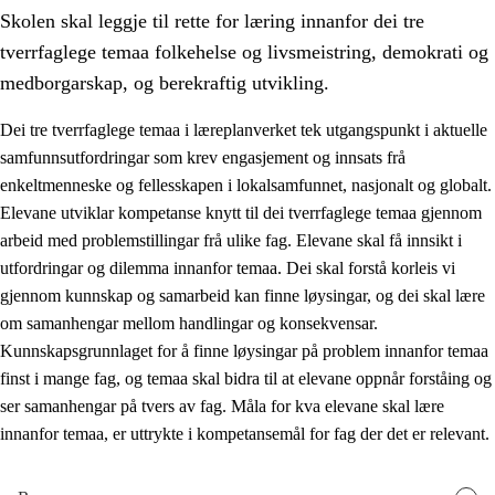
Skolen skal leggje til rette for læring innanfor dei tre
tverrfaglege temaa folkehelse og livsmeistring, demokrati og
medborgarskap, og berekraftig utvikling.
Dei tre tverrfaglege temaa i læreplanverket tek utgangspunkt i aktuelle
samfunnsutfordringar som krev engasjement og innsats frå
2.
Prinsipp for læring, utvikling og danning
enkeltmenneske og fellesskapen i lokalsamfunnet, nasjonalt og globalt.
2.1
Sosial læring og utvikling
Elevane utviklar kompetanse knytt til dei tverrfaglege temaa gjennom
arbeid med problemstillingar frå ulike fag. Elevane skal få innsikt i
2.2
Kompetanse i faga
utfordringar og dilemma innanfor temaa. Dei skal forstå korleis vi
2.3
Grunnleggjande ferdigheiter
gjennom kunnskap og samarbeid kan finne løysingar, og dei skal lære
om samanhengar mellom handlingar og konsekvensar.
2.4
Å lære å lære
Kunnskapsgrunnlaget for å finne løysingar på problem innanfor temaa
Tverrfaglege tema
finst i mange fag, og temaa skal bidra til at elevane oppnår forståing og
ser samanhengar på tvers av fag. Måla for kva elevane skal lære
2.5
Tverrfaglege tema
innanfor temaa, er uttrykte i kompetansemål for fag der det er relevant.
2.5.1
Folkehelse og livsmeistring
2.5.2
Demokrati og medborgarskap