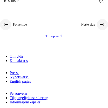
Ressursar
2.5.3
Berekraftig utvikling
Førre side
Neste side
Til toppen
Om Udir
Kontakt oss
Presse
Nyhetsvarsel
English pages
Personvern
Tilgjengelighetserklæring
Informasjonskapsler