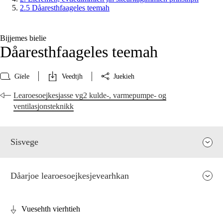
2.5 Dåaresthfaageles teemah
Bijjemes bielie
Dåaresthfaageles teemah
Gïele
Veedtjh
Juekieh
Learoesoejkesjasse vg2 kulde-, varmepumpe- og
ventilasjonsteknikk
Sisvege
Dåarjoe learoesoejkesjevearhkan
Vuesehth vierhtieh