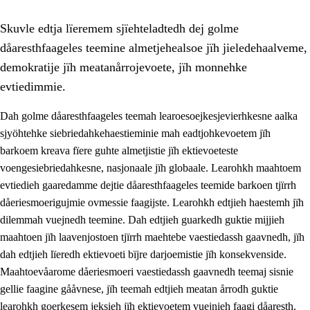
Skuvle edtja lïeremem sjïehteladtedh dej golme
dåaresthfaageles teemine almetjehealsoe jïh jieledehaalveme,
demokratije jïh meatanårrojevoete, jïh monnehke
evtiedimmie.
Dah golme dåaresthfaageles teemah learoesoejkesjevierhkesne aalka
2.
Lïeremen, evtiedimmien jïh skearkagimmien prinsihph
sjyöhtehke siebriedahkehaestieminie mah eadtjohkevoetem jïh
2.1
Sosijaale lïereme jïh evtiedimmie
barkoem kreava fïere guhte almetjistie jïh ektievoeteste
voengesiebriedahkesne, nasjonaale jïh globaale. Learohkh maahtoem
2.2
Maahtoe faagine
evtiedieh gaaredamme dejtie dåaresthfaageles teemide barkoen tjïrrh
2.3
Vihkeles tjiehpiesvoeth
dåeriesmoerigujmie ovmessie faagijste. Learohkh edtjieh haestemh jïh
dilemmah vuejnedh teemine. Dah edtjieh guarkedh guktie mijjieh
2.4
Lïeredh lïeredh
maahtoen jïh laavenjostoen tjïrrh maehtebe vaestiedassh gaavnedh, jïh
Dåaresthfaageles teemah
dah edtjieh lïeredh ektievoeti bïjre darjoemistie jïh konsekvenside.
Maahtoevåarome dåeriesmoeri vaestiedassh gaavnedh teemaj sisnie
2.5
Dåaresthfaageles teemah
gellie faagine gååvnese, jïh teemah edtjieh meatan årrodh guktie
2.5.1
Almetjehealsoe jïh jieledehaalveme
learohkh goerkesem jeksieh jïh ektievoetem vuejnieh faagi dåaresth.