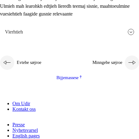
Ulmieh mah learohkh edtjieh lïeredh teemaj sisnie, maahtoeulmine
2.5.2
Demokratije jïh meatanårrojevoete
vuesiehtieh faagide gusnie relevaante
2.5.3
Monnehke evtiedimmie
Vierhtieh
Evtebe sæjroe
Minngebe sæjroe
Bijjemassese
Om Udir
Kontakt oss
Presse
Nyhetsvarsel
English pages