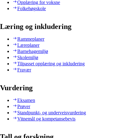
Opplæring for voksne
Folkehøgskole
Læring og inkludering
Rammeplaner
Læreplaner
Barnehagemiljø
Skolemiljø
Tilpasset opplæring og inkludering
Fravær
Vurdering
Eksamen
Prøver
Standpunkt- og underveisvurdering
Vitnemål og kompetansebevis
Tall og forskning