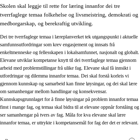
Skolen skal leggje til rette for læring innanfor dei tre
tverrfaglege temaa folkehelse og livsmeistring, demokrati og
medborgarskap, og berekraftig utvikling.
Dei tre tverrfaglege temaa i læreplanverket tek utgangspunkt i aktuelle
samfunnsutfordringar som krev engasjement og innsats frå
2.
Prinsipp for læring, utvikling og danning
enkeltmenneske og fellesskapen i lokalsamfunnet, nasjonalt og globalt.
2.1
Sosial læring og utvikling
Elevane utviklar kompetanse knytt til dei tverrfaglege temaa gjennom
arbeid med problemstillingar frå ulike fag. Elevane skal få innsikt i
2.2
Kompetanse i faga
utfordringar og dilemma innanfor temaa. Dei skal forstå korleis vi
2.3
Grunnleggjande ferdigheiter
gjennom kunnskap og samarbeid kan finne løysingar, og dei skal lære
om samanhengar mellom handlingar og konsekvensar.
2.4
Å lære å lære
Kunnskapsgrunnlaget for å finne løysingar på problem innanfor temaa
Tverrfaglege tema
finst i mange fag, og temaa skal bidra til at elevane oppnår forståing og
ser samanhengar på tvers av fag. Måla for kva elevane skal lære
2.5
Tverrfaglege tema
innanfor temaa, er uttrykte i kompetansemål for fag der det er relevant.
2.5.1
Folkehelse og livsmeistring
2.5.2
Demokrati og medborgarskap