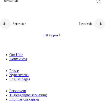
Ressursar
2.5.3
Berekraftig utvikling
Førre side
Neste side
Til toppen
Om Udir
Kontakt oss
Presse
Nyhetsvarsel
English pages
Personvern
Tilgjengelighetserklæring
Informasjonskapsler