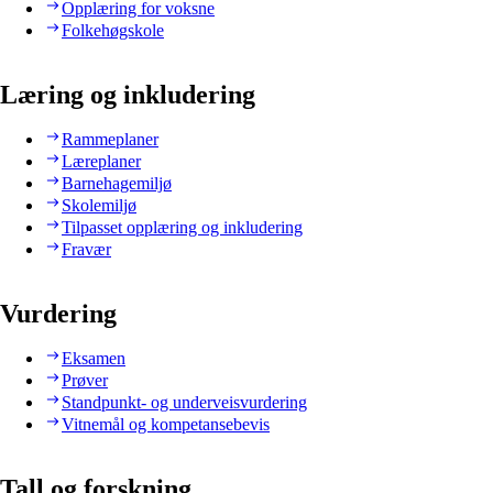
Opplæring for voksne
Folkehøgskole
Læring og inkludering
Rammeplaner
Læreplaner
Barnehagemiljø
Skolemiljø
Tilpasset opplæring og inkludering
Fravær
Vurdering
Eksamen
Prøver
Standpunkt- og underveisvurdering
Vitnemål og kompetansebevis
Tall og forskning