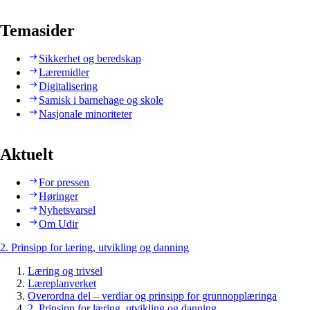
Temasider
Sikkerhet og beredskap
Læremidler
Digitalisering
Samisk i barnehage og skole
Nasjonale minoriteter
Aktuelt
For pressen
Høringer
Nyhetsvarsel
Om Udir
2. Prinsipp for læring, utvikling og danning
Læring og trivsel
Læreplanverket
Overordna del – verdiar og prinsipp for grunnopplæringa
2. Prinsipp for læring, utvikling og danning