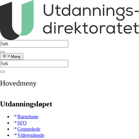
Meny
Hovedmeny
Utdanningsløpet
Barnehage
SFO
Grunnskole
Videregående