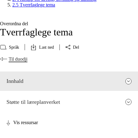
2.5 Tverrfaglege tema
Overordna del
Tverrfaglege tema
Språk
Last ned
Del
Til duodji
Innhald
Støtte til læreplanverket
Vis ressursar