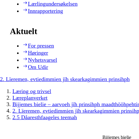
Lærlingundersøkelsen
Innrapportering
Aktuelt
For pressen
Høringer
Nyhetsvarsel
Om Udir
2. Lïeremen, evtiedimmien jïh skearkagimmien prinsihph
Læring og trivsel
Læreplanverket
Bijjemes bielie – aarvoeh jïh prinsihph maadthööhpeh
2. Lïeremen, evtiedimmien jïh skearkagimmien prinsih
2.5 Dåaresthfaageles teemah
Bijjemes bielie