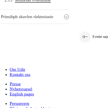
2.5.3
Monnehke evtiedimmie
Prinsihph skuvlen rïektesisnie
Evtebe sæj
Om Udir
Kontakt oss
Presse
Nyhetsvarsel
English pages
Personvern