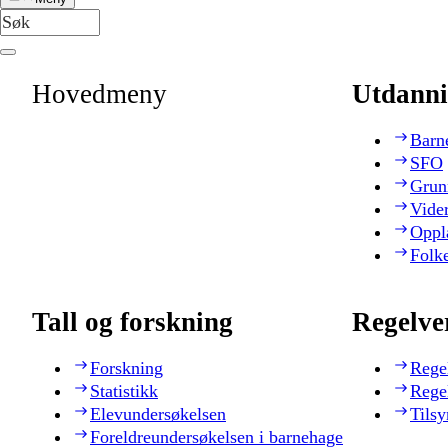
Hovedmeny
Utdanni
Barn
SFO
Grun
Vide
Oppl
Folk
Tall og forskning
Regelve
Forskning
Rege
Statistikk
Rege
Elevundersøkelsen
Tilsy
Foreldreundersøkelsen i barnehage