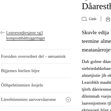
Dåarest
Gïele
Skuvle edtja
Learoesoejkesjasse vg3
komposittbåtbyggerfaget
teemine almet
meatanårroje
Forsiden overordnet del - sørsamisk
Dah golme dåare
siebriedahkehae
Bijjemes bielien bïjre
almetjistie jïh 
Learohkh maahto
Ööhpehtimmien åssjele
tjïrrh dåeriesmo
dilemmah vuejne
Lïerehtimmien aarvoevåarome
laavenjostoen tj
ektievoeti bïjre