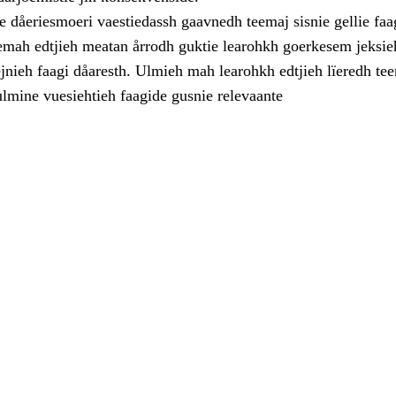
dåeriesmoeri vaestiedassh gaavnedh teemaj sisnie gellie faa
eemah edtjieh meatan årrodh guktie learohkh goerkesem jeksieh
jnieh faagi dåaresth. Ulmieh mah learohkh edtjieh lïeredh te
ulmine vuesiehtieh faagide gusnie relevaante