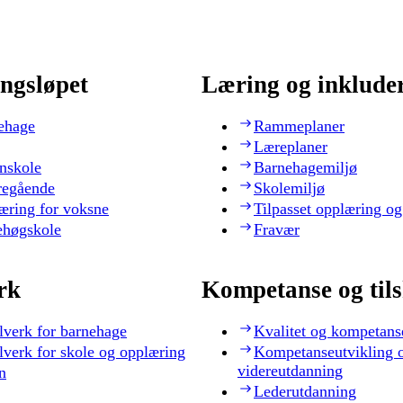
ngsløpet
Læring og inklude
ehage
Rammeplaner
Læreplaner
nskole
Barnehagemiljø
regående
Skolemiljø
æring for voksne
Tilpasset opplæring og
ehøgskole
Fravær
rk
Kompetanse og til
lverk for barnehage
Kvalitet og kompetans
lverk for skole og opplæring
Kompetanseutvikling 
videreutdanning
n
Lederutdanning