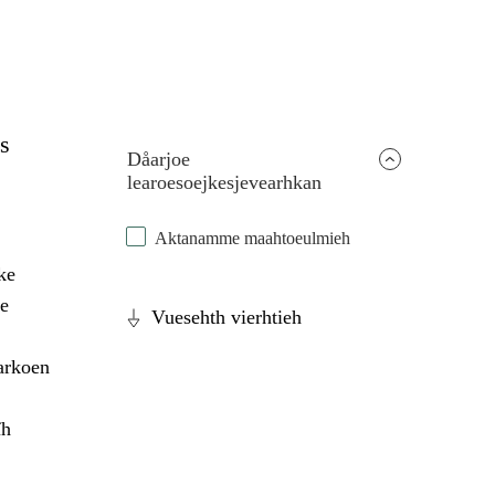
s
Dåarjoe
learoesoejkesjevearhkan
Aktanamme maahtoeulmieh
ke
e
Vuesehth vierhtieh
arkoen
ïh