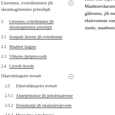
Lïeremen, evtiedimmien jïh
Maahtoevåarome 
skearkagimmien prinsihph
gååvnese, jïh t
ektievoetem vue
2.
Lïeremen, evtiedimmien jïh
skearkagimmien prinsihph
sisnie, maahtoe
2.1
Sosijaale lïereme jïh evtiedimmie
2.2
Maahtoe faagine
2.3
Vihkeles tjiehpiesvoeth
2.4
Lïeredh lïeredh
Dåaresthfaageles teemah
2.5
Dåaresthfaageles teemah
2.5.1
Almetjehealsoe jïh jieledehaalveme
2.5.2
Demokratije jïh meatanårrojevoete