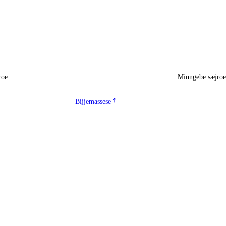
roe
Minngebe sæjro
Bijjemassese