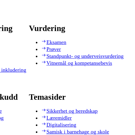
ring
Vurdering
Eksamen
Prøver
Standpunkt- og underveisvurdering
Vitnemål og kompetansebevis
 inkludering
skudd
Temasider
e
Sikkerhet og beredskap
og
Læremidler
Digitalisering
Samisk i barnehage og skole