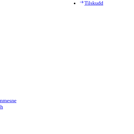
Tilskudd
timmesne
ph