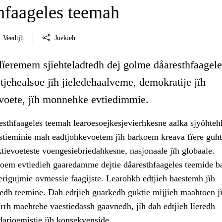
hfaageles teemah
Veedtjh
Juekieh
 lïeremem sjïehteladtedh dej golme dåaresthfaagele
jehealsoe jïh jieledehaalveme, demokratije jïh
voete, jïh monnehke evtiedimmie.
sthfaageles teemah learoesoejkesjevierhkesne aalka sjyöhteh
stieminie mah eadtjohkevoetem jïh barkoem kreava fïere guht
ektievoeteste voengesiebriedahkesne, nasjonaale jïh globaale.
em evtiedieh gaaredamme dejtie dåaresthfaageles teemide b
erigujmie ovmessie faagijste. Learohkh edtjieh haestemh jïh
dh teemine. Dah edtjieh guarkedh guktie mijjieh maahtoen j
ïrrh maehtebe vaestiedassh gaavnedh, jïh dah edtjieh lïeredh
 darjoemistie jïh konsekvenside.