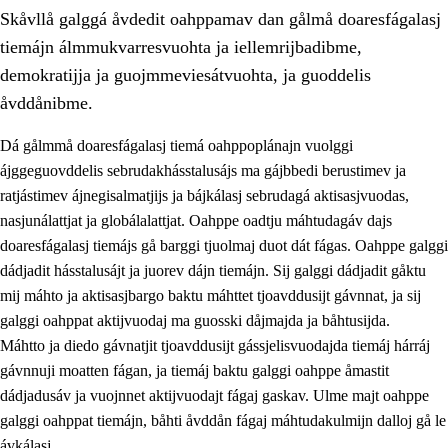
Skåvllå galggá åvdedit oahppamav dan gålmå doaresfágalasj
tiemájn álmmukvarresvuohta ja iellemrijbadibme,
demokratijja ja guojmmeviesátvuohta, ja guoddelis
åvddånibme.
Dá gålmmå doaresfágalasj tiemá oahppoplánajn vuolggi
2.
Prinsihpa oahppama, åvddånahttema ja ávddama hárráj
ájggeguovddelis sebrudakhásstalusájs ma gájbbedi berustimev ja
2.1
Sosiála oahppam ja åvddånibme
ratjástimev ájnegisalmatjijs ja bájkálasj sebrudagá aktisasjvuodas,
nasjunálattjat ja globálalattjat. Oahppe oadtju máhtudagáv dajs
2.2
Máhtudahka fágáj hárráj
doaresfágalasj tiemájs gå barggi tjuolmaj duot dát fágas. Oahppe galggi
2.3
Vuodulasj tjehpudagá
dádjadit hásstalusájt ja juorev dájn tiemájn. Sij galggi dádjadit gåktu
mij máhto ja aktisasjbargo baktu máhttet tjoavddusijt gávnnat, ja sij
2.4
Oahppat oahppat
galggi oahppat aktijvuodaj ma guosski dåjmajda ja båhtusijda.
Doaresfágalasj tiemá
Máhtto ja diedo gávnatjit tjoavddusijt gássjelisvuodajda tiemáj hárráj
gávnnuji moatten fágan, ja tiemáj baktu galggi oahppe åmastit
2.5
Doaresfágalasj tiemá
dádjadusáv ja vuojnnet aktijvuodajt fágaj gaskav. Ulme majt oahppe
2.5.1
Álmmukvarresvuohta ja iellemrijbadibme
galggi oahppat tiemájn, båhti åvddån fágaj máhtudakulmijn dalloj gå le
ávkálasj.
2.5.2
Demokratijja ja guojmmeviesátvuohta