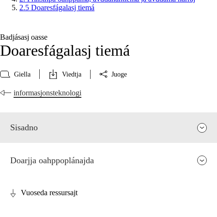
2.5 Doaresfágalasj tiemá
Badjásasj oasse
Doaresfágalasj tiemá
Giella
Viedtja
Juoge
informasjonsteknologi
Sisadno
Doarjja oahppoplánajda
Vuoseda ressursajt