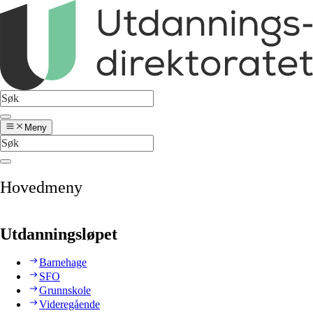
Meny
Hovedmeny
Utdanningsløpet
Barnehage
SFO
Grunnskole
Videregående