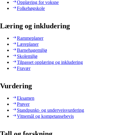
Opplæring for voksne
Folkehøgskole
Læring og inkludering
Rammeplaner
Læreplaner
Barnehagemiljø
Skolemiljø
Tilpasset opplæring og inkludering
Fravær
Vurdering
Eksamen
Prøver
Standpunkt- og underveisvurdering
Vitnemål og kompetansebevis
Tall og forskning