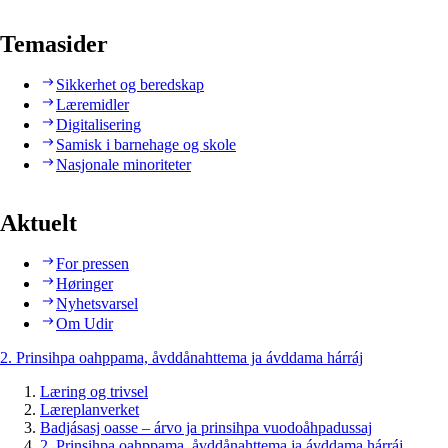
Temasider
Sikkerhet og beredskap
Læremidler
Digitalisering
Samisk i barnehage og skole
Nasjonale minoriteter
Aktuelt
For pressen
Høringer
Nyhetsvarsel
Om Udir
2. Prinsihpa oahppama, åvddånahttema ja ávddama hárráj
Læring og trivsel
Læreplanverket
Badjásasj oasse – árvo ja prinsihpa vuodoåhpadussaj
2. Prinsihpa oahppama, åvddånahttema ja ávddama hárráj