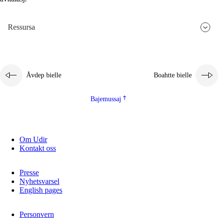
2.5.3
Guoddelis åvddånibme
Ressursa
Åvdep bielle
Boahtte bielle
Bajemussaj
Om Udir
Kontakt oss
Presse
Nyhetsvarsel
English pages
Personvern