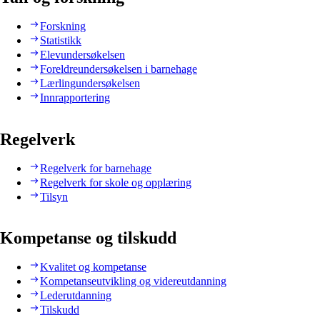
Forskning
Statistikk
Elevundersøkelsen
Foreldreundersøkelsen i barnehage
Lærlingundersøkelsen
Innrapportering
Regelverk
Regelverk for barnehage
Regelverk for skole og opplæring
Tilsyn
Kompetanse og tilskudd
Kvalitet og kompetanse
Kompetanseutvikling og videreutdanning
Lederutdanning
Tilskudd