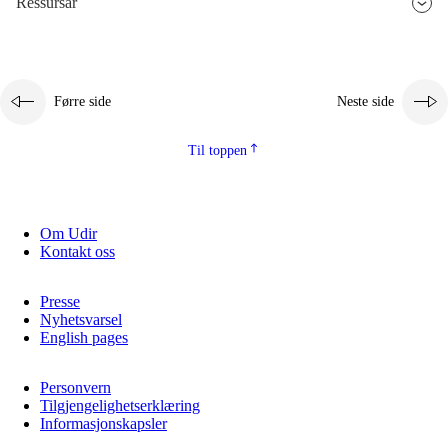
Ressursar
2.5.3
Berekraftig utvikling
Førre side
Neste side
Til toppen
Om Udir
Kontakt oss
Presse
Nyhetsvarsel
English pages
Personvern
Tilgjengelighetserklæring
Informasjonskapsler