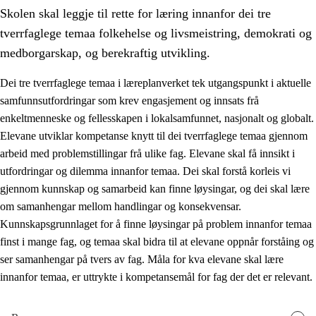
Skolen skal leggje til rette for læring innanfor dei tre
tverrfaglege temaa folkehelse og livsmeistring, demokrati og
medborgarskap, og berekraftig utvikling.
Dei tre tverrfaglege temaa i læreplanverket tek utgangspunkt i aktuelle
samfunnsutfordringar som krev engasjement og innsats frå
2.
Prinsipp for læring, utvikling og danning
enkeltmenneske og fellesskapen i lokalsamfunnet, nasjonalt og globalt.
2.1
Sosial læring og utvikling
Elevane utviklar kompetanse knytt til dei tverrfaglege temaa gjennom
arbeid med problemstillingar frå ulike fag. Elevane skal få innsikt i
2.2
Kompetanse i faga
utfordringar og dilemma innanfor temaa. Dei skal forstå korleis vi
2.3
Grunnleggjande ferdigheiter
gjennom kunnskap og samarbeid kan finne løysingar, og dei skal lære
om samanhengar mellom handlingar og konsekvensar.
2.4
Å lære å lære
Kunnskapsgrunnlaget for å finne løysingar på problem innanfor temaa
Tverrfaglege tema
finst i mange fag, og temaa skal bidra til at elevane oppnår forståing og
ser samanhengar på tvers av fag. Måla for kva elevane skal lære
2.5
Tverrfaglege tema
innanfor temaa, er uttrykte i kompetansemål for fag der det er relevant.
2.5.1
Folkehelse og livsmeistring
2.5.2
Demokrati og medborgarskap