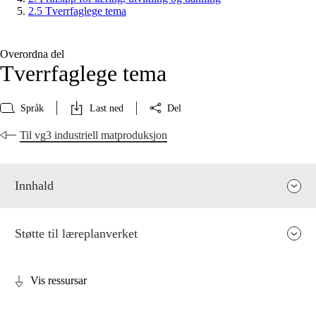
2.5 Tverrfaglege tema
Overordna del
Tverrfaglege tema
Språk
Last ned
Del
Til vg3 industriell matproduksjon
Innhald
Støtte til læreplanverket
Vis ressursar