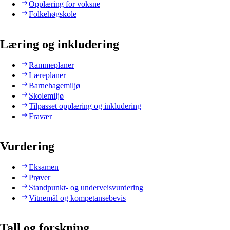
Opplæring for voksne
Folkehøgskole
Læring og inkludering
Rammeplaner
Læreplaner
Barnehagemiljø
Skolemiljø
Tilpasset opplæring og inkludering
Fravær
Vurdering
Eksamen
Prøver
Standpunkt- og underveisvurdering
Vitnemål og kompetansebevis
Tall og forskning