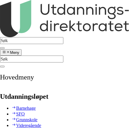
Meny
Hovedmeny
Utdanningsløpet
Barnehage
SFO
Grunnskole
Videregående