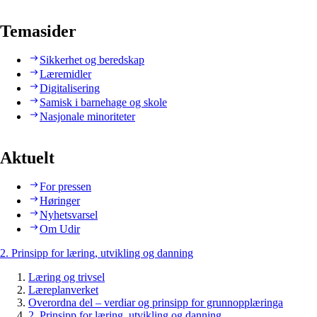
Temasider
Sikkerhet og beredskap
Læremidler
Digitalisering
Samisk i barnehage og skole
Nasjonale minoriteter
Aktuelt
For pressen
Høringer
Nyhetsvarsel
Om Udir
2. Prinsipp for læring, utvikling og danning
Læring og trivsel
Læreplanverket
Overordna del – verdiar og prinsipp for grunnopplæringa
2. Prinsipp for læring, utvikling og danning