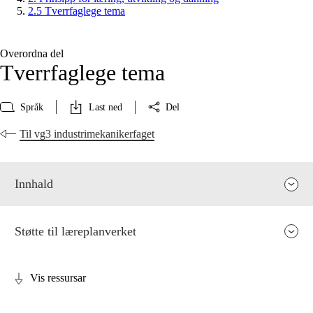
2.5 Tverrfaglege tema
Overordna del
Tverrfaglege tema
Språk
Last ned
Del
Til vg3 industrimekanikerfaget
Innhald
Støtte til læreplanverket
Vis ressursar