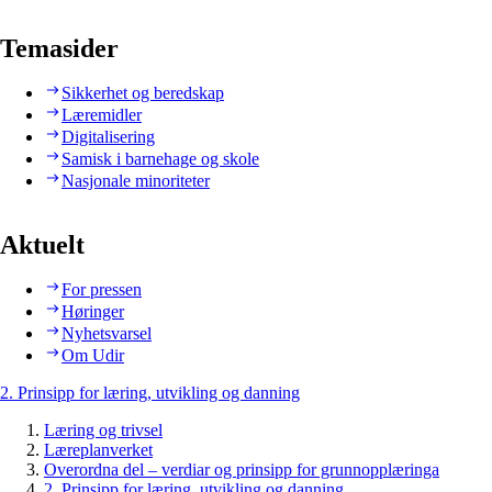
Temasider
Sikkerhet og beredskap
Læremidler
Digitalisering
Samisk i barnehage og skole
Nasjonale minoriteter
Aktuelt
For pressen
Høringer
Nyhetsvarsel
Om Udir
2. Prinsipp for læring, utvikling og danning
Læring og trivsel
Læreplanverket
Overordna del – verdiar og prinsipp for grunnopplæringa
2. Prinsipp for læring, utvikling og danning