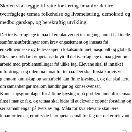
Skolen skal leggje til rette for læring innanfor dei tre
tverrfaglege temaa folkehelse og livsmeistring, demokrati og
medborgarskap, og berekraftig utvikling.
Dei tre tverrfaglege temaa i læreplanverket tek utgangspunkt i aktuelle
samfunnsutfordringar som krev engasjement og innsats frå
2.
Prinsipp for læring, utvikling og danning
enkeltmenneske og fellesskapen i lokalsamfunnet, nasjonalt og globalt.
2.1
Sosial læring og utvikling
Elevane utviklar kompetanse knytt til dei tverrfaglege temaa gjennom
arbeid med problemstillingar frå ulike fag. Elevane skal få innsikt i
2.2
Kompetanse i faga
utfordringar og dilemma innanfor temaa. Dei skal forstå korleis vi
2.3
Grunnleggjande ferdigheiter
gjennom kunnskap og samarbeid kan finne løysingar, og dei skal lære
om samanhengar mellom handlingar og konsekvensar.
2.4
Å lære å lære
Kunnskapsgrunnlaget for å finne løysingar på problem innanfor temaa
Tverrfaglege tema
finst i mange fag, og temaa skal bidra til at elevane oppnår forståing og
ser samanhengar på tvers av fag. Måla for kva elevane skal lære
2.5
Tverrfaglege tema
innanfor temaa, er uttrykte i kompetansemål for fag der det er relevant.
2.5.1
Folkehelse og livsmeistring
2.5.2
Demokrati og medborgarskap