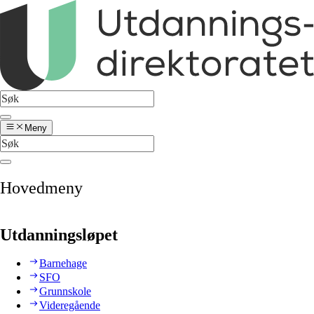
Meny
Hovedmeny
Utdanningsløpet
Barnehage
SFO
Grunnskole
Videregående