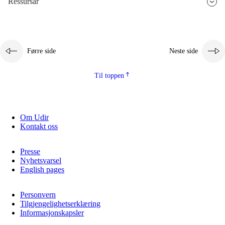
Ressursar
2.5.3
Berekraftig utvikling
Førre side
Neste side
Til toppen
Om Udir
Kontakt oss
Presse
Nyhetsvarsel
English pages
Personvern
Tilgjengelighetserklæring
Informasjonskapsler