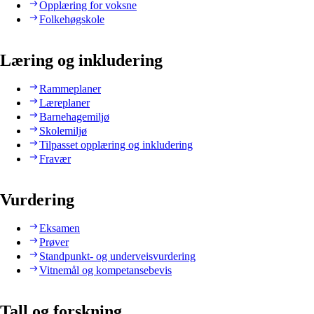
Opplæring for voksne
Folkehøgskole
Læring og inkludering
Rammeplaner
Læreplaner
Barnehagemiljø
Skolemiljø
Tilpasset opplæring og inkludering
Fravær
Vurdering
Eksamen
Prøver
Standpunkt- og underveisvurdering
Vitnemål og kompetansebevis
Tall og forskning