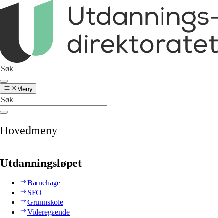
Meny
Hovedmeny
Utdanningsløpet
Barnehage
SFO
Grunnskole
Videregående