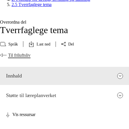
2.5 Tverrfaglege tema
Overordna del
Tverrfaglege tema
Språk
Last ned
Del
Til friluftsliv
Innhald
Støtte til læreplanverket
Vis ressursar