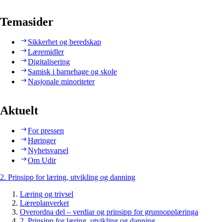
Temasider
Sikkerhet og beredskap
Læremidler
Digitalisering
Samisk i barnehage og skole
Nasjonale minoriteter
Aktuelt
For pressen
Høringer
Nyhetsvarsel
Om Udir
2. Prinsipp for læring, utvikling og danning
Læring og trivsel
Læreplanverket
Overordna del – verdiar og prinsipp for grunnopplæringa
2. Prinsipp for læring, utvikling og danning