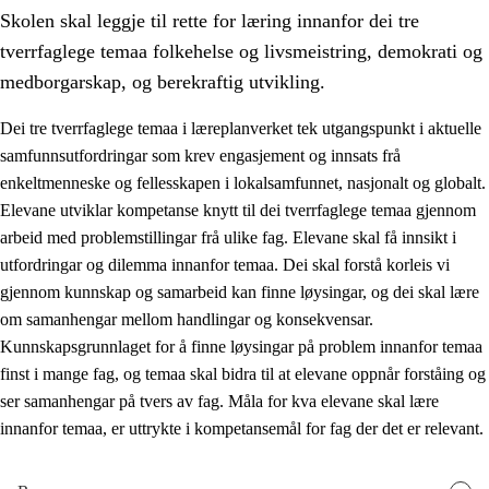
Skolen skal leggje til rette for læring innanfor dei tre
tverrfaglege temaa folkehelse og livsmeistring, demokrati og
medborgarskap, og berekraftig utvikling.
Dei tre tverrfaglege temaa i læreplanverket tek utgangspunkt i aktuelle
samfunnsutfordringar som krev engasjement og innsats frå
2.
Prinsipp for læring, utvikling og danning
enkeltmenneske og fellesskapen i lokalsamfunnet, nasjonalt og globalt.
2.1
Sosial læring og utvikling
Elevane utviklar kompetanse knytt til dei tverrfaglege temaa gjennom
arbeid med problemstillingar frå ulike fag. Elevane skal få innsikt i
2.2
Kompetanse i faga
utfordringar og dilemma innanfor temaa. Dei skal forstå korleis vi
2.3
Grunnleggjande ferdigheiter
gjennom kunnskap og samarbeid kan finne løysingar, og dei skal lære
om samanhengar mellom handlingar og konsekvensar.
2.4
Å lære å lære
Kunnskapsgrunnlaget for å finne løysingar på problem innanfor temaa
Tverrfaglege tema
finst i mange fag, og temaa skal bidra til at elevane oppnår forståing og
ser samanhengar på tvers av fag. Måla for kva elevane skal lære
2.5
Tverrfaglege tema
innanfor temaa, er uttrykte i kompetansemål for fag der det er relevant.
2.5.1
Folkehelse og livsmeistring
2.5.2
Demokrati og medborgarskap