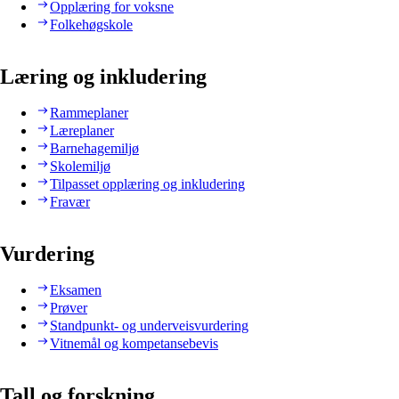
Opplæring for voksne
Folkehøgskole
Læring og inkludering
Rammeplaner
Læreplaner
Barnehagemiljø
Skolemiljø
Tilpasset opplæring og inkludering
Fravær
Vurdering
Eksamen
Prøver
Standpunkt- og underveisvurdering
Vitnemål og kompetansebevis
Tall og forskning