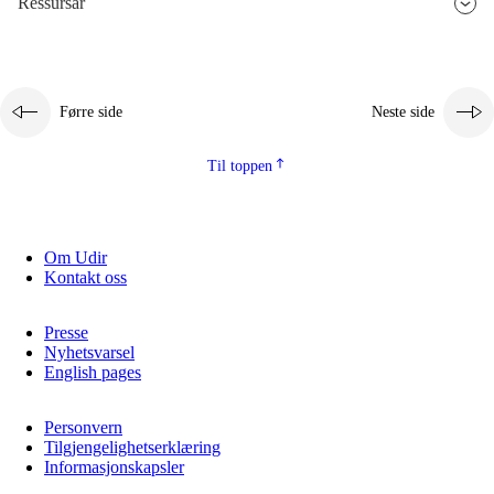
Ressursar
2.5.3
Berekraftig utvikling
Førre side
Neste side
Til toppen
Om Udir
Kontakt oss
Presse
Nyhetsvarsel
English pages
Personvern
Tilgjengelighetserklæring
Informasjonskapsler