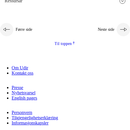
Ressursar
2.5.3
Berekraftig utvikling
Førre side
Neste side
Til toppen
Om Udir
Kontakt oss
Presse
Nyhetsvarsel
English pages
Personvern
Tilgjengelighetserklæring
Informasjonskapsler