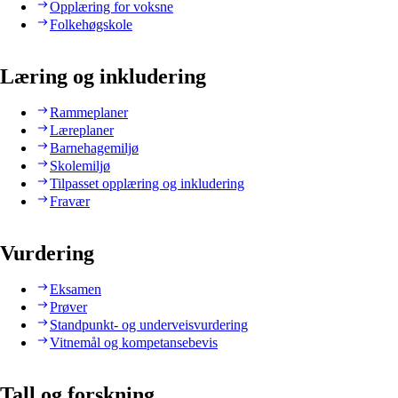
Opplæring for voksne
Folkehøgskole
Læring og inkludering
Rammeplaner
Læreplaner
Barnehagemiljø
Skolemiljø
Tilpasset opplæring og inkludering
Fravær
Vurdering
Eksamen
Prøver
Standpunkt- og underveisvurdering
Vitnemål og kompetansebevis
Tall og forskning