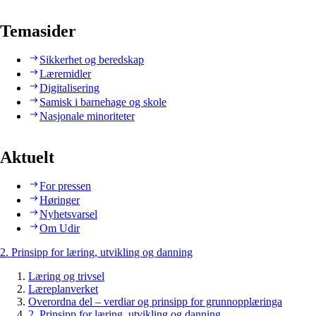
Temasider
Sikkerhet og beredskap
Læremidler
Digitalisering
Samisk i barnehage og skole
Nasjonale minoriteter
Aktuelt
For pressen
Høringer
Nyhetsvarsel
Om Udir
2. Prinsipp for læring, utvikling og danning
Læring og trivsel
Læreplanverket
Overordna del – verdiar og prinsipp for grunnopplæringa
2. Prinsipp for læring, utvikling og danning