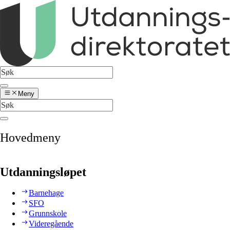
Meny
Hovedmeny
Utdanningsløpet
Barnehage
SFO
Grunnskole
Videregående