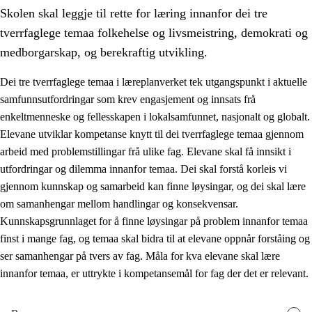
Skolen skal leggje til rette for læring innanfor dei tre
tverrfaglege temaa folkehelse og livsmeistring, demokrati og
medborgarskap, og berekraftig utvikling.
Dei tre tverrfaglege temaa i læreplanverket tek utgangspunkt i aktuelle
samfunnsutfordringar som krev engasjement og innsats frå
2.
Prinsipp for læring, utvikling og danning
enkeltmenneske og fellesskapen i lokalsamfunnet, nasjonalt og globalt.
2.1
Sosial læring og utvikling
Elevane utviklar kompetanse knytt til dei tverrfaglege temaa gjennom
arbeid med problemstillingar frå ulike fag. Elevane skal få innsikt i
2.2
Kompetanse i faga
utfordringar og dilemma innanfor temaa. Dei skal forstå korleis vi
2.3
Grunnleggjande ferdigheiter
gjennom kunnskap og samarbeid kan finne løysingar, og dei skal lære
om samanhengar mellom handlingar og konsekvensar.
2.4
Å lære å lære
Kunnskapsgrunnlaget for å finne løysingar på problem innanfor temaa
Tverrfaglege tema
finst i mange fag, og temaa skal bidra til at elevane oppnår forståing og
ser samanhengar på tvers av fag. Måla for kva elevane skal lære
2.5
Tverrfaglege tema
innanfor temaa, er uttrykte i kompetansemål for fag der det er relevant.
2.5.1
Folkehelse og livsmeistring
2.5.2
Demokrati og medborgarskap