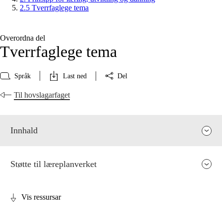
2.5 Tverrfaglege tema
Overordna del
Tverrfaglege tema
Språk
Last ned
Del
Til hovslagarfaget
Innhald
Støtte til læreplanverket
Vis ressursar