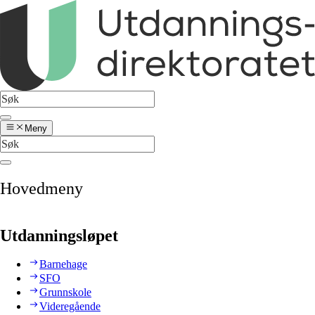
Meny
Hovedmeny
Utdanningsløpet
Barnehage
SFO
Grunnskole
Videregående