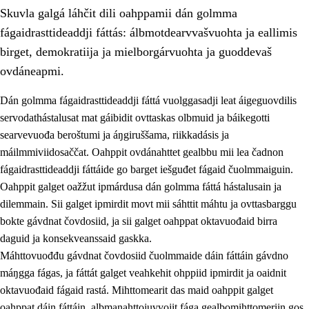
Skuvla galgá láhčit dili oahppamii dán golmma
fágaidrasttideaddji fáttás: álbmotdearvvašvuohta ja eallimis
birget, demokratiija ja mielborgárvuohta ja guoddevaš
ovdáneapmi.
Dán golmma fágaidrasttideaddji fáttá vuolggasadji leat áigeguovdilis
2.
Oahppama prinsihpat, ovdáneapmi ja oahppahábmen
servodathástalusat mat gáibidit ovttaskas olbmuid ja báikegotti
2.1
Sosiála oahppan ja ovdáneapmi
searvevuođa beroštumi ja áŋgiruššama, riikkadásis ja
máilmmiviidosaččat. Oahppit ovdánahttet gealbbu mii lea čadnon
2.2
Gealbu fágain
fágaidrasttideaddji fáttáide go barget iešguđet fágaid čuolmmaiguin.
2.3
Vuođđogálggat
Oahppit galget oažžut ipmárdusa dán golmma fáttá hástalusain ja
dilemmain. Sii galget ipmirdit movt mii sáhttit máhtu ja ovttasbarggu
2.4
Oahppat oahppat
bokte gávdnat čovdosiid, ja sii galget oahppat oktavuođaid birra
Fágaidrasttideaddji fáttát
daguid ja konsekveanssaid gaskka.
Máhttovuođđu gávdnat čovdosiid čuolmmaide dáin fáttáin gávdno
2.5
Fágaidrasttideaddji fáttát
máŋgga fágas, ja fáttát galget veahkehit ohppiid ipmirdit ja oaidnit
2.5.1
Álbmotdearvvašvuohta ja eallimis birget
oktavuođaid fágaid rastá. Mihttomearit das maid oahppit galget
oahppat dáin fáttáin, albmanahttojuvvojit fága gealbomihttomeriin gos
2.5.2
Demokratiija ja mielborgárvuohta