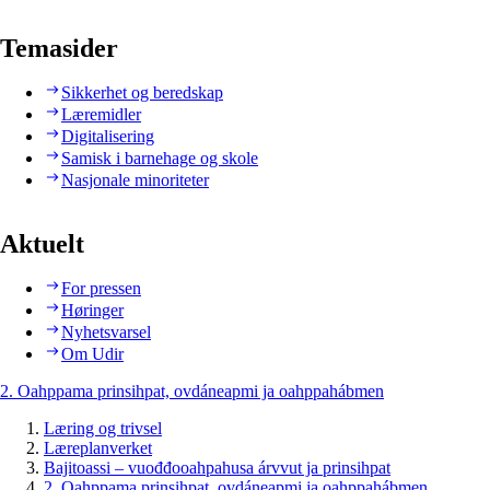
Temasider
Sikkerhet og beredskap
Læremidler
Digitalisering
Samisk i barnehage og skole
Nasjonale minoriteter
Aktuelt
For pressen
Høringer
Nyhetsvarsel
Om Udir
2. Oahppama prinsihpat, ovdáneapmi ja oahppahábmen
Læring og trivsel
Læreplanverket
Bajitoassi – vuođđooahpahusa árvvut ja prinsihpat
2. Oahppama prinsihpat, ovdáneapmi ja oahppahábmen