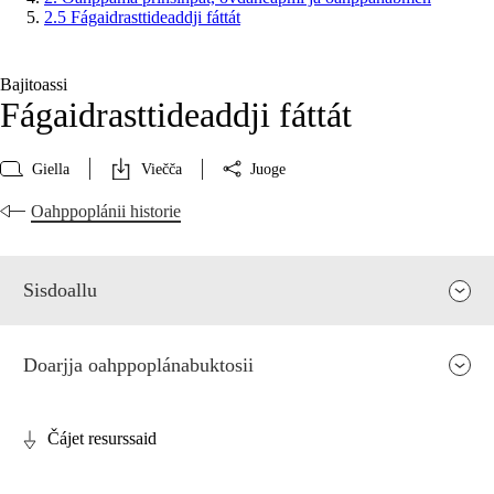
2.5 Fágaidrasttideaddji fáttát
Bajitoassi
Fágaidrasttideaddji fáttát
Giella
Viečča
Juoge
Oahppoplánii historie
Sisdoallu
Doarjja oahppoplánabuktosii
Čájet resurssaid