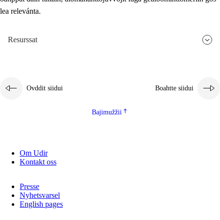
lea relevánta.
2.5.3
Guoddevaš ovdáneapmi
Resurssat
Ovddit siidui
Boahtte siidui
Bajimužžii
Om Udir
Kontakt oss
Presse
Nyhetsvarsel
English pages