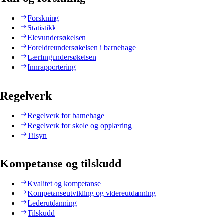
Forskning
Statistikk
Elevundersøkelsen
Foreldreundersøkelsen i barnehage
Lærlingundersøkelsen
Innrapportering
Regelverk
Regelverk for barnehage
Regelverk for skole og opplæring
Tilsyn
Kompetanse og tilskudd
Kvalitet og kompetanse
Kompetanseutvikling og videreutdanning
Lederutdanning
Tilskudd