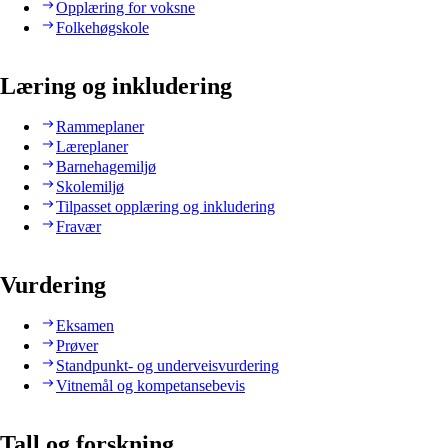
Opplæring for voksne
Folkehøgskole
Læring og inkludering
Rammeplaner
Læreplaner
Barnehagemiljø
Skolemiljø
Tilpasset opplæring og inkludering
Fravær
Vurdering
Eksamen
Prøver
Standpunkt- og underveisvurdering
Vitnemål og kompetansebevis
Tall og forskning