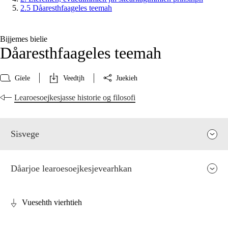
2.5 Dåaresthfaageles teemah
Bijjemes bielie
Dåaresthfaageles teemah
Gïele
Veedtjh
Juekieh
Learoesoejkesjasse historie og filosofi
Sisvege
Dåarjoe learoesoejkesjevearhkan
Vuesehth vierhtieh