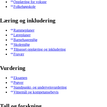
Opplæring for voksne
Folkehøgskole
Læring og inkludering
Rammeplaner
Læreplaner
Barnehagemiljø
Skolemiljø
Tilpasset opplæring og inkludering
Fravær
Vurdering
Eksamen
Prøver
Standpunkt- og underveisvurdering
Vitnemål og kompetansebevis
Tall og forskning