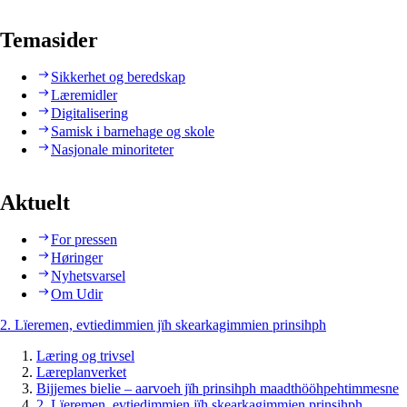
Temasider
Sikkerhet og beredskap
Læremidler
Digitalisering
Samisk i barnehage og skole
Nasjonale minoriteter
Aktuelt
For pressen
Høringer
Nyhetsvarsel
Om Udir
2. Lïeremen, evtiedimmien jïh skearkagimmien prinsihph
Læring og trivsel
Læreplanverket
Bijjemes bielie – aarvoeh jïh prinsihph maadthööhpehtimmesne
2. Lïeremen, evtiedimmien jïh skearkagimmien prinsihph