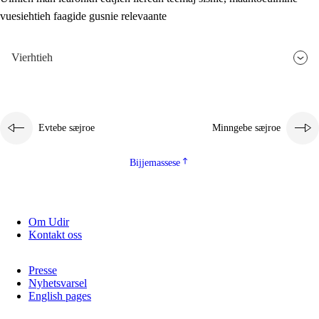
vuesiehtieh faagide gusnie relevaante
2.5.3
Monnehke evtiedimmie
Vierhtieh
Evtebe sæjroe
Minngebe sæjroe
Bijjemassese
Om Udir
Kontakt oss
Presse
Nyhetsvarsel
English pages