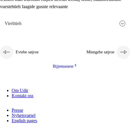
vuesiehtieh faagide gusnie relevaante
2.5.3
Monnehke evtiedimmie
Vierhtieh
Evtebe sæjroe
Minngebe sæjroe
Bijjemassese
Om Udir
Kontakt oss
Presse
Nyhetsvarsel
English pages