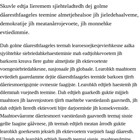
Skuvle edtja lïeremem sjïehteladtedh dej golme
dåaresthfaageles teemine almetjehealsoe jïh jieledehaalveme,
demokratije jïh meatanårrojevoete, jïh monnehke
evtiedimmie.
Dah golme dåaresthfaageles teemah learoesoejkesjevierhkesne aalka
2.
Lïeremen, evtiedimmien jïh skearkagimmien prinsihph
sjyöhtehke siebriedahkehaestieminie mah eadtjohkevoetem jïh
2.1
Sosijaale lïereme jïh evtiedimmie
barkoem kreava fïere guhte almetjistie jïh ektievoeteste
voengesiebriedahkesne, nasjonaale jïh globaale. Learohkh maahtoem
2.2
Maahtoe faagine
evtiedieh gaaredamme dejtie dåaresthfaageles teemide barkoen tjïrrh
2.3
Vihkeles tjiehpiesvoeth
dåeriesmoerigujmie ovmessie faagijste. Learohkh edtjieh haestemh jïh
dilemmah vuejnedh teemine. Dah edtjieh guarkedh guktie mijjieh
2.4
Lïeredh lïeredh
maahtoen jïh laavenjostoen tjïrrh maehtebe vaestiedassh gaavnedh, jïh
Dåaresthfaageles teemah
dah edtjieh lïeredh ektievoeti bïjre darjoemistie jïh konsekvenside.
Maahtoevåarome dåeriesmoeri vaestiedassh gaavnedh teemaj sisnie
2.5
Dåaresthfaageles teemah
gellie faagine gååvnese, jïh teemah edtjieh meatan årrodh guktie
2.5.1
Almetjehealsoe jïh jieledehaalveme
learohkh goerkesem jeksieh jïh ektievoetem vuejnieh faagi dåaresth.
Ulmieh mah learohkh edtjieh lïeredh teemaj sisnie, maahtoeulmine
2.5.2
Demokratije jïh meatanårrojevoete