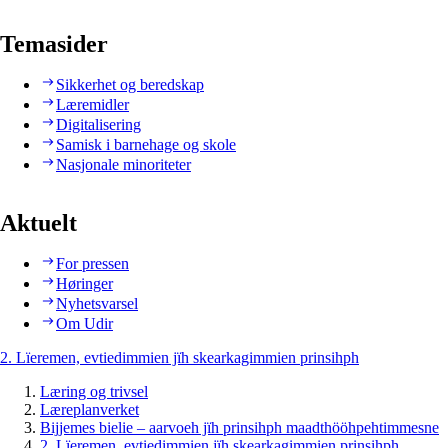
Temasider
Sikkerhet og beredskap
Læremidler
Digitalisering
Samisk i barnehage og skole
Nasjonale minoriteter
Aktuelt
For pressen
Høringer
Nyhetsvarsel
Om Udir
2. Lïeremen, evtiedimmien jïh skearkagimmien prinsihph
Læring og trivsel
Læreplanverket
Bijjemes bielie – aarvoeh jïh prinsihph maadthööhpehtimmesne
2. Lïeremen, evtiedimmien jïh skearkagimmien prinsihph