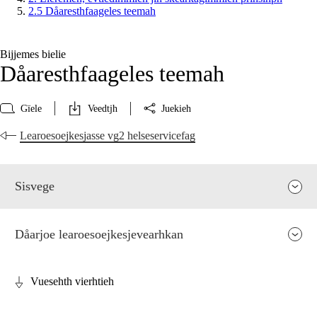
2.5 Dåaresthfaageles teemah
Bijjemes bielie
Dåaresthfaageles teemah
Gïele
Veedtjh
Juekieh
Learoesoejkesjasse vg2 helseservicefag
Sisvege
Dåarjoe learoesoejkesjevearhkan
Vuesehth vierhtieh