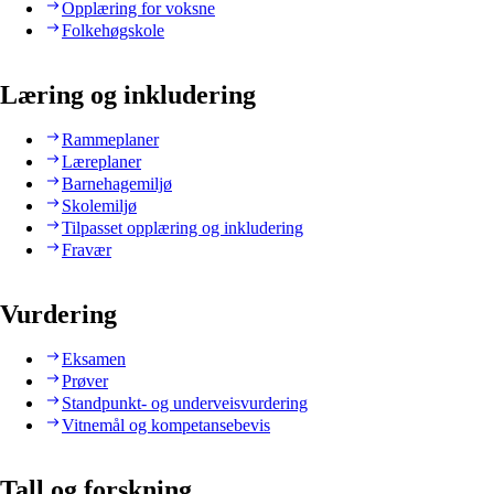
Opplæring for voksne
Folkehøgskole
Læring og inkludering
Rammeplaner
Læreplaner
Barnehagemiljø
Skolemiljø
Tilpasset opplæring og inkludering
Fravær
Vurdering
Eksamen
Prøver
Standpunkt- og underveisvurdering
Vitnemål og kompetansebevis
Tall og forskning