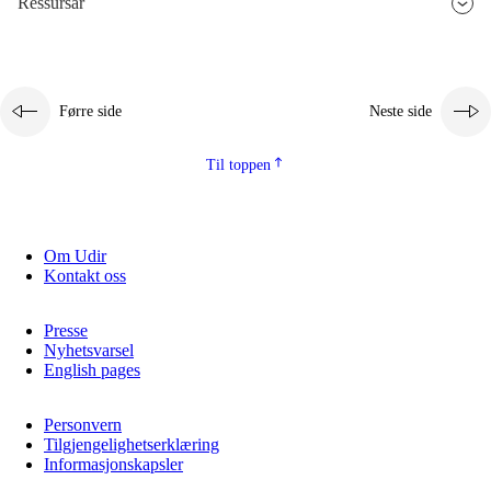
Ressursar
2.5.3
Berekraftig utvikling
Førre side
Neste side
Til toppen
Om Udir
Kontakt oss
Presse
Nyhetsvarsel
English pages
Personvern
Tilgjengelighetserklæring
Informasjonskapsler