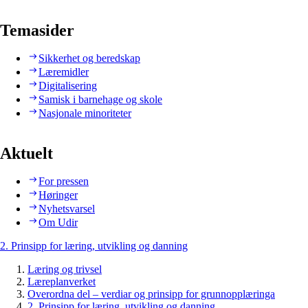
Temasider
Sikkerhet og beredskap
Læremidler
Digitalisering
Samisk i barnehage og skole
Nasjonale minoriteter
Aktuelt
For pressen
Høringer
Nyhetsvarsel
Om Udir
2. Prinsipp for læring, utvikling og danning
Læring og trivsel
Læreplanverket
Overordna del – verdiar og prinsipp for grunnopplæringa
2. Prinsipp for læring, utvikling og danning