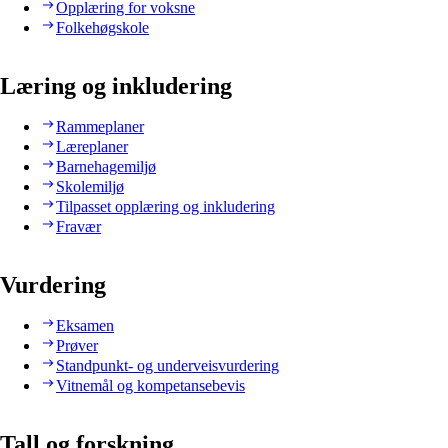
Opplæring for voksne
Folkehøgskole
Læring og inkludering
Rammeplaner
Læreplaner
Barnehagemiljø
Skolemiljø
Tilpasset opplæring og inkludering
Fravær
Vurdering
Eksamen
Prøver
Standpunkt- og underveisvurdering
Vitnemål og kompetansebevis
Tall og forskning