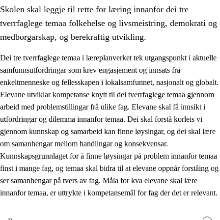
Skolen skal leggje til rette for læring innanfor dei tre
tverrfaglege temaa folkehelse og livsmeistring, demokrati og
medborgarskap, og berekraftig utvikling.
Dei tre tverrfaglege temaa i læreplanverket tek utgangspunkt i aktuelle
samfunnsutfordringar som krev engasjement og innsats frå
2.
Prinsipp for læring, utvikling og danning
enkeltmenneske og fellesskapen i lokalsamfunnet, nasjonalt og globalt.
2.1
Sosial læring og utvikling
Elevane utviklar kompetanse knytt til dei tverrfaglege temaa gjennom
arbeid med problemstillingar frå ulike fag. Elevane skal få innsikt i
2.2
Kompetanse i faga
utfordringar og dilemma innanfor temaa. Dei skal forstå korleis vi
2.3
Grunnleggjande ferdigheiter
gjennom kunnskap og samarbeid kan finne løysingar, og dei skal lære
om samanhengar mellom handlingar og konsekvensar.
2.4
Å lære å lære
Kunnskapsgrunnlaget for å finne løysingar på problem innanfor temaa
Tverrfaglege tema
finst i mange fag, og temaa skal bidra til at elevane oppnår forståing og
ser samanhengar på tvers av fag. Måla for kva elevane skal lære
2.5
Tverrfaglege tema
innanfor temaa, er uttrykte i kompetansemål for fag der det er relevant.
2.5.1
Folkehelse og livsmeistring
2.5.2
Demokrati og medborgarskap