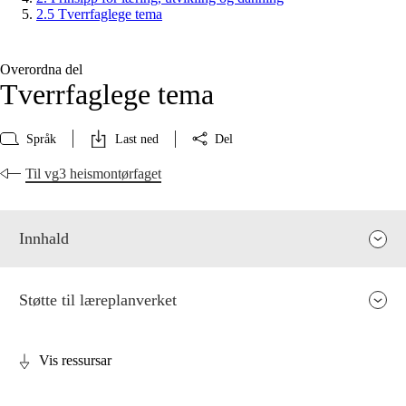
2.5 Tverrfaglege tema
Overordna del
Tverrfaglege tema
Språk
Last ned
Del
Til vg3 heismontørfaget
Innhald
Støtte til læreplanverket
Vis ressursar