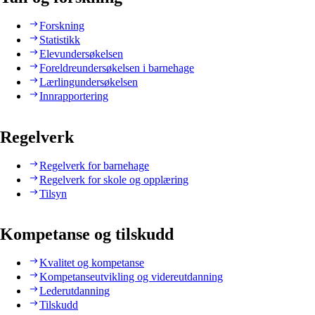
Forskning
Statistikk
Elevundersøkelsen
Foreldreundersøkelsen i barnehage
Lærlingundersøkelsen
Innrapportering
Regelverk
Regelverk for barnehage
Regelverk for skole og opplæring
Tilsyn
Kompetanse og tilskudd
Kvalitet og kompetanse
Kompetanseutvikling og videreutdanning
Lederutdanning
Tilskudd