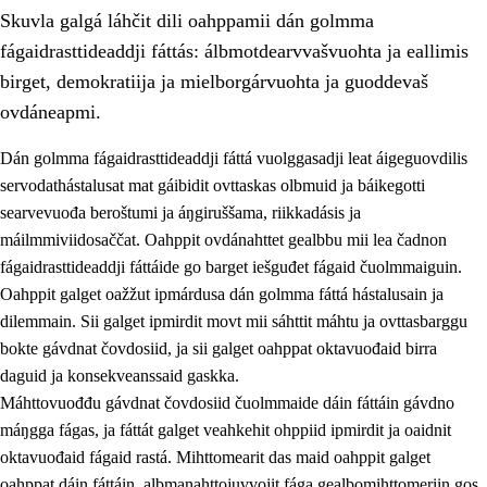
Skuvla galgá láhčit dili oahppamii dán golmma
fágaidrasttideaddji fáttás: álbmotdearvvašvuohta ja eallimis
birget, demokratiija ja mielborgárvuohta ja guoddevaš
ovdáneapmi.
Dán golmma fágaidrasttideaddji fáttá vuolggasadji leat áigeguovdilis
2.
Oahppama prinsihpat, ovdáneapmi ja oahppahábmen
servodathástalusat mat gáibidit ovttaskas olbmuid ja báikegotti
2.1
Sosiála oahppan ja ovdáneapmi
searvevuođa beroštumi ja áŋgiruššama, riikkadásis ja
máilmmiviidosaččat. Oahppit ovdánahttet gealbbu mii lea čadnon
2.2
Gealbu fágain
fágaidrasttideaddji fáttáide go barget iešguđet fágaid čuolmmaiguin.
2.3
Vuođđogálggat
Oahppit galget oažžut ipmárdusa dán golmma fáttá hástalusain ja
dilemmain. Sii galget ipmirdit movt mii sáhttit máhtu ja ovttasbarggu
2.4
Oahppat oahppat
bokte gávdnat čovdosiid, ja sii galget oahppat oktavuođaid birra
Fágaidrasttideaddji fáttát
daguid ja konsekveanssaid gaskka.
Máhttovuođđu gávdnat čovdosiid čuolmmaide dáin fáttáin gávdno
2.5
Fágaidrasttideaddji fáttát
máŋgga fágas, ja fáttát galget veahkehit ohppiid ipmirdit ja oaidnit
2.5.1
Álbmotdearvvašvuohta ja eallimis birget
oktavuođaid fágaid rastá. Mihttomearit das maid oahppit galget
oahppat dáin fáttáin, albmanahttojuvvojit fága gealbomihttomeriin gos
2.5.2
Demokratiija ja mielborgárvuohta