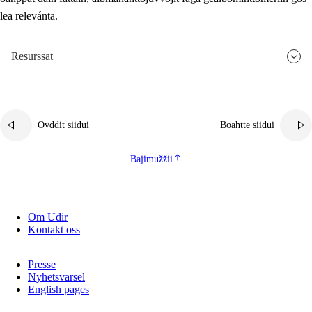
lea relevánta.
2.5.3
Guoddevaš ovdáneapmi
Resurssat
Ovddit siidui
Boahtte siidui
Bajimužžii
Om Udir
Kontakt oss
Presse
Nyhetsvarsel
English pages