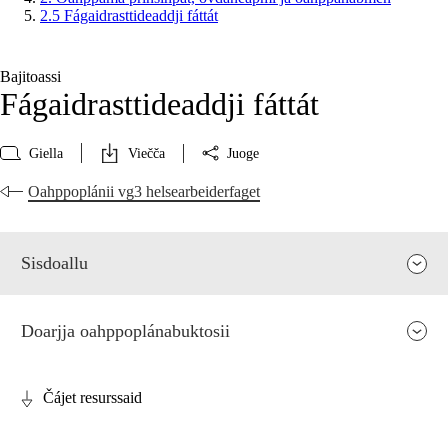
2.5 Fágaidrasttideaddji fáttát
Bajitoassi
Fágaidrasttideaddji fáttát
Giella
Viečča
Juoge
Oahppoplánii vg3 helsearbeiderfaget
Sisdoallu
Doarjja oahppoplánabuktosii
Čájet resurssaid