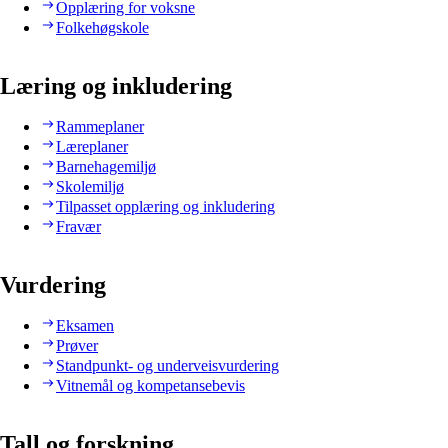
Opplæring for voksne
Folkehøgskole
Læring og inkludering
Rammeplaner
Læreplaner
Barnehagemiljø
Skolemiljø
Tilpasset opplæring og inkludering
Fravær
Vurdering
Eksamen
Prøver
Standpunkt- og underveisvurdering
Vitnemål og kompetansebevis
Tall og forskning