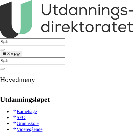
Meny
Hovedmeny
Utdanningsløpet
Barnehage
SFO
Grunnskole
Videregående