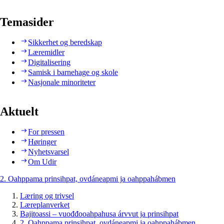
Temasider
Sikkerhet og beredskap
Læremidler
Digitalisering
Samisk i barnehage og skole
Nasjonale minoriteter
Aktuelt
For pressen
Høringer
Nyhetsvarsel
Om Udir
2. Oahppama prinsihpat, ovdáneapmi ja oahppahábmen
Læring og trivsel
Læreplanverket
Bajitoassi – vuođđooahpahusa árvvut ja prinsihpat
2. Oahppama prinsihpat, ovdáneapmi ja oahppahábmen