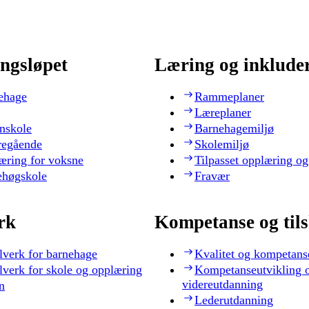
ngsløpet
Læring og inklude
ehage
Rammeplaner
Læreplaner
nskole
Barnehagemiljø
regående
Skolemiljø
æring for voksne
Tilpasset opplæring og
ehøgskole
Fravær
rk
Kompetanse og til
lverk for barnehage
Kvalitet og kompetans
lverk for skole og opplæring
Kompetanseutvikling 
videreutdanning
n
Lederutdanning