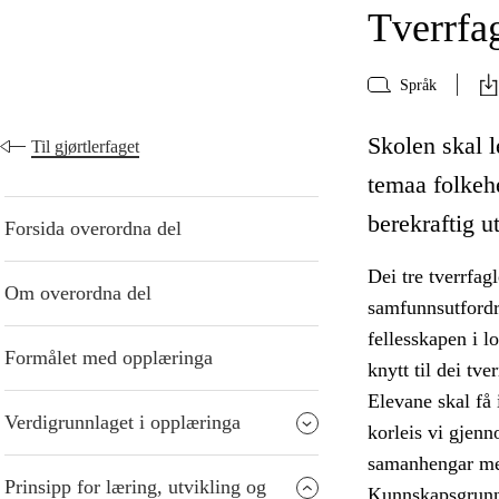
Tverrfa
Språk
Skolen skal le
Til gjørtlerfaget
temaa folkeh
berekraftig u
Forsida overordna del
Dei tre tverrfag
Om overordna del
samfunnsutfordr
fellesskapen i l
Formålet med opplæringa
knytt til dei tv
Elevane skal få 
Verdigrunnlaget i opplæringa
korleis vi gjen
samanhengar me
Prinsipp for læring, utvikling og
Kunnskapsgrunnl