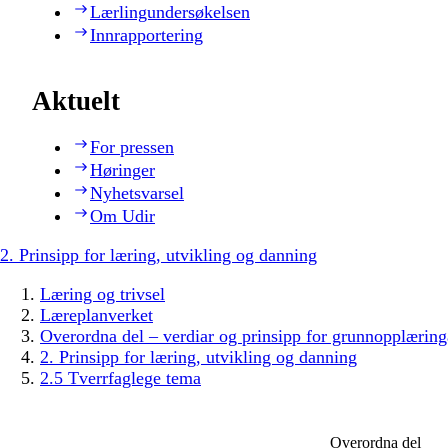
Lærlingundersøkelsen
Innrapportering
Aktuelt
For pressen
Høringer
Nyhetsvarsel
Om Udir
2. Prinsipp for læring, utvikling og danning
Læring og trivsel
Læreplanverket
Overordna del – verdiar og prinsipp for grunnopplæring
2. Prinsipp for læring, utvikling og danning
2.5 Tverrfaglege tema
Overordna del