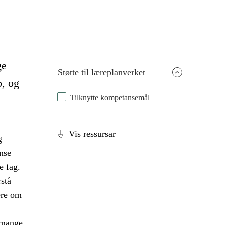
ge
Støtte til læreplanverket
p, og
Tilknytte kompetansemål
Vis ressursar
g
nse
e fag.
stå
ære om
 mange