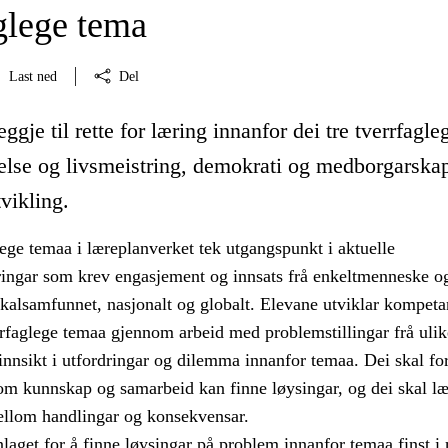
glege tema
Last ned
Del
ggje til rette for læring innanfor dei tre tverrfagle
else og livsmeistring, demokrati og medborgarska
tvikling.
lege temaa i læreplanverket tek utgangspunkt i aktuelle
ingar som krev engasjement og innsats frå enkeltmenneske o
okalsamfunnet, nasjonalt og globalt. Elevane utviklar kompeta
errfaglege temaa gjennom arbeid med problemstillingar frå ulik
innsikt i utfordringar og dilemma innanfor temaa. Dei skal for
nom kunnskap og samarbeid kan finne løysingar, og dei skal l
llom handlingar og konsekvensar.
aget for å finne løysingar på problem innanfor temaa finst i