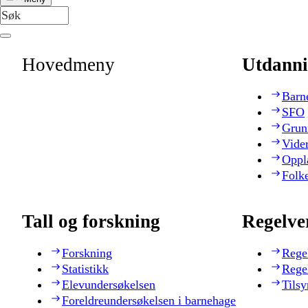
Hovedmeny
Utdanni
Barn
SFO
Grun
Vide
Oppl
Folk
Tall og forskning
Regelve
Forskning
Rege
Statistikk
Rege
Elevundersøkelsen
Tilsy
Foreldreundersøkelsen i barnehage