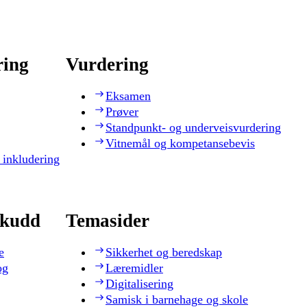
ring
Vurdering
Eksamen
Prøver
Standpunkt- og underveisvurdering
Vitnemål og kompetansebevis
 inkludering
skudd
Temasider
e
Sikkerhet og beredskap
og
Læremidler
Digitalisering
Samisk i barnehage og skole