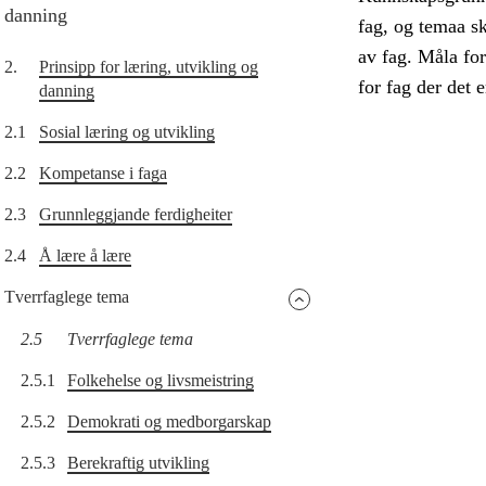
danning
fag, og temaa sk
av fag. Måla for
2.
Prinsipp for læring, utvikling og
for fag der det e
danning
2.1
Sosial læring og utvikling
2.2
Kompetanse i faga
2.3
Grunnleggjande ferdigheiter
2.4
Å lære å lære
Tverrfaglege tema
2.5
Tverrfaglege tema
2.5.1
Folkehelse og livsmeistring
2.5.2
Demokrati og medborgarskap
2.5.3
Berekraftig utvikling