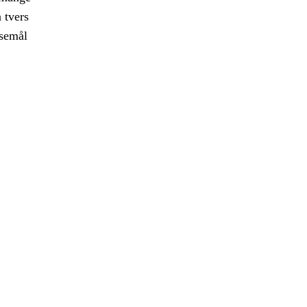
 tvers
nsemål