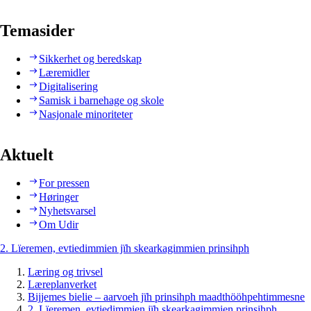
Temasider
Sikkerhet og beredskap
Læremidler
Digitalisering
Samisk i barnehage og skole
Nasjonale minoriteter
Aktuelt
For pressen
Høringer
Nyhetsvarsel
Om Udir
2. Lïeremen, evtiedimmien jïh skearkagimmien prinsihph
Læring og trivsel
Læreplanverket
Bijjemes bielie – aarvoeh jïh prinsihph maadthööhpehtimmesne
2. Lïeremen, evtiedimmien jïh skearkagimmien prinsihph