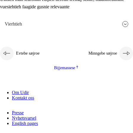
vuesiehtieh faagide gusnie relevaante
2.5.3
Monnehke evtiedimmie
Vierhtieh
Evtebe sæjroe
Minngebe sæjroe
Bijjemassese
Om Udir
Kontakt oss
Presse
Nyhetsvarsel
English pages