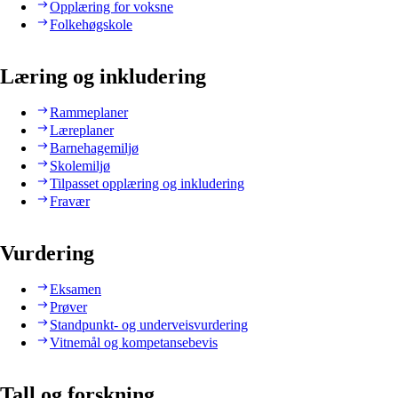
Opplæring for voksne
Folkehøgskole
Læring og inkludering
Rammeplaner
Læreplaner
Barnehagemiljø
Skolemiljø
Tilpasset opplæring og inkludering
Fravær
Vurdering
Eksamen
Prøver
Standpunkt- og underveisvurdering
Vitnemål og kompetansebevis
Tall og forskning