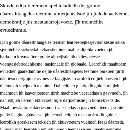
Skuvle edtja lïeremem sjïehteladtedh dej golme
dåaresthfaageles teemine almetjehealsoe jïh jieledehaalveme,
demokratije jïh meatanårrojevoete, jïh monnehke
evtiedimmie.
Dah golme dåaresthfaageles teemah learoesoejkesjevierhkesne aalka
2.
Lïeremen, evtiedimmien jïh skearkagimmien prinsihph
sjyöhtehke siebriedahkehaestieminie mah eadtjohkevoetem jïh
2.1
Sosijaale lïereme jïh evtiedimmie
barkoem kreava fïere guhte almetjistie jïh ektievoeteste
voengesiebriedahkesne, nasjonaale jïh globaale. Learohkh maahtoem
2.2
Maahtoe faagine
evtiedieh gaaredamme dejtie dåaresthfaageles teemide barkoen tjïrrh
2.3
Vihkeles tjiehpiesvoeth
dåeriesmoerigujmie ovmessie faagijste. Learohkh edtjieh haestemh jïh
dilemmah vuejnedh teemine. Dah edtjieh guarkedh guktie mijjieh
2.4
Lïeredh lïeredh
maahtoen jïh laavenjostoen tjïrrh maehtebe vaestiedassh gaavnedh, jïh
Dåaresthfaageles teemah
dah edtjieh lïeredh ektievoeti bïjre darjoemistie jïh konsekvenside.
Maahtoevåarome dåeriesmoeri vaestiedassh gaavnedh teemaj sisnie
2.5
Dåaresthfaageles teemah
gellie faagine gååvnese, jïh teemah edtjieh meatan årrodh guktie
2.5.1
Almetjehealsoe jïh jieledehaalveme
learohkh goerkesem jeksieh jïh ektievoetem vuejnieh faagi dåaresth.
Ulmieh mah learohkh edtjieh lïeredh teemaj sisnie, maahtoeulmine
2.5.2
Demokratije jïh meatanårrojevoete