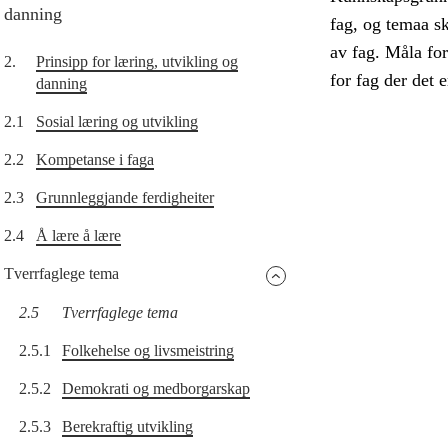
danning
fag, og temaa sk
av fag. Måla for
2.
Prinsipp for læring, utvikling og
for fag der det e
danning
2.1
Sosial læring og utvikling
2.2
Kompetanse i faga
2.3
Grunnleggjande ferdigheiter
2.4
Å lære å lære
Tverrfaglege tema
2.5
Tverrfaglege tema
2.5.1
Folkehelse og livsmeistring
2.5.2
Demokrati og medborgarskap
2.5.3
Berekraftig utvikling