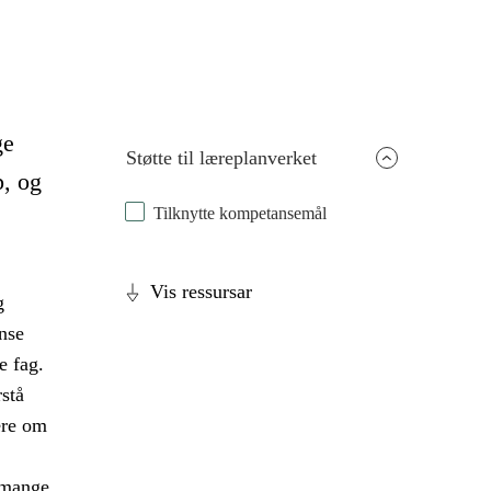
ge
Støtte til læreplanverket
p, og
Tilknytte kompetansemål
Vis ressursar
g
nse
e fag.
stå
ære om
 mange