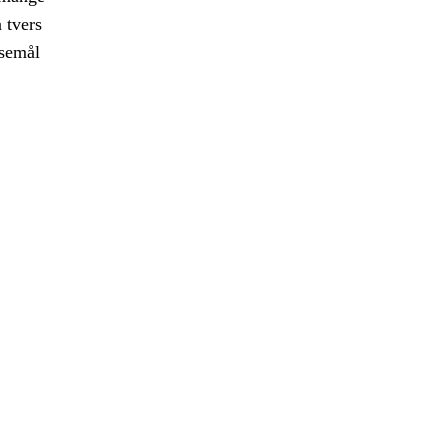
 tvers
nsemål