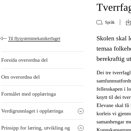
Tverrfa
Språk
Skolen skal le
Til flysystemmekanikerfaget
temaa folkeh
berekraftig u
Forsida overordna del
Dei tre tverrfag
Om overordna del
samfunnsutfordr
fellesskapen i l
Formålet med opplæringa
knytt til dei tv
Elevane skal få 
Verdigrunnlaget i opplæringa
korleis vi gjen
samanhengar me
Prinsipp for læring, utvikling og
Kunnskapsgrunnl