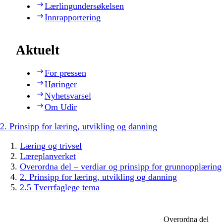
Lærlingundersøkelsen
Innrapportering
Aktuelt
For pressen
Høringer
Nyhetsvarsel
Om Udir
2. Prinsipp for læring, utvikling og danning
Læring og trivsel
Læreplanverket
Overordna del – verdiar og prinsipp for grunnopplæring
2. Prinsipp for læring, utvikling og danning
2.5 Tverrfaglege tema
Overordna del