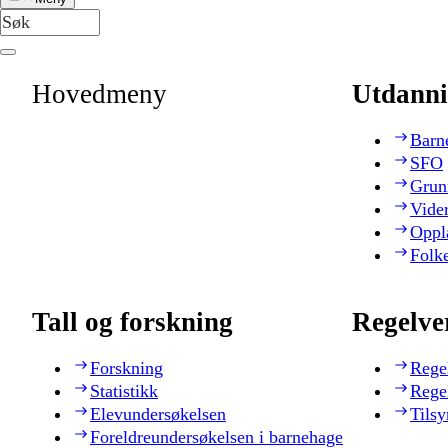
Hovedmeny
Utdanni
Barn
SFO
Grun
Vide
Oppl
Folk
Tall og forskning
Regelve
Forskning
Rege
Statistikk
Rege
Elevundersøkelsen
Tilsy
Foreldreundersøkelsen i barnehage