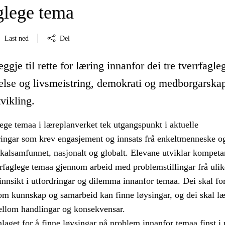
glege tema
Last ned
Del
ggje til rette for læring innanfor dei tre tverrfagle
else og livsmeistring, demokrati og medborgarska
tvikling.
lege temaa i læreplanverket tek utgangspunkt i aktuelle
ingar som krev engasjement og innsats frå enkeltmenneske o
okalsamfunnet, nasjonalt og globalt. Elevane utviklar kompeta
errfaglege temaa gjennom arbeid med problemstillingar frå ulik
innsikt i utfordringar og dilemma innanfor temaa. Dei skal for
nom kunnskap og samarbeid kan finne løysingar, og dei skal l
llom handlingar og konsekvensar.
aget for å finne løysingar på problem innanfor temaa finst i