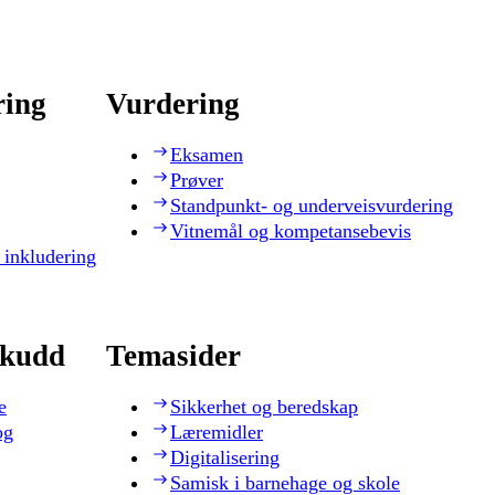
ring
Vurdering
Eksamen
Prøver
Standpunkt- og underveisvurdering
Vitnemål og kompetansebevis
 inkludering
skudd
Temasider
e
Sikkerhet og beredskap
og
Læremidler
Digitalisering
Samisk i barnehage og skole