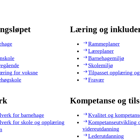
ngsløpet
Læring og inklude
ehage
Rammeplaner
Læreplaner
nskole
Barnehagemiljø
regående
Skolemiljø
æring for voksne
Tilpasset opplæring og
ehøgskole
Fravær
rk
Kompetanse og til
lverk for barnehage
Kvalitet og kompetans
lverk for skole og opplæring
Kompetanseutvikling 
videreutdanning
n
Lederutdanning