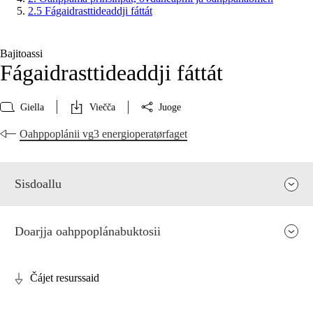
2.5 Fágaidrasttideaddji fáttát
Bajitoassi
Fágaidrasttideaddji fáttát
Giella
Viečča
Juoge
Oahppoplánii vg3 energioperatørfaget
Sisdoallu
Doarjja oahppoplánabuktosii
Čájet resurssaid