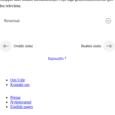
lea relevánta.
2.5.3
Guoddevaš ovdáneapmi
Resurssat
Ovddit siidui
Boahtte siidui
Bajimužžii
Om Udir
Kontakt oss
Presse
Nyhetsvarsel
English pages