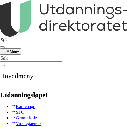
Meny
Hovedmeny
Utdanningsløpet
Barnehage
SFO
Grunnskole
Videregående