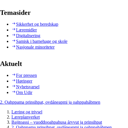
Temasider
Sikkerhet og beredskap
Læremidler
Digitalisering
Samisk i barnehage og skole
Nasjonale minoriteter
Aktuelt
For pressen
Høringer
Nyhetsvarsel
Om Udir
2. Oahppama prinsihpat, ovdáneapmi ja oahppahábmen
Læring og trivsel
Læreplanverket
Bajitoassi – vuođđooahpahusa árvvut ja prinsihpat
2. Oahppama prinsihpat, ovdáneapmi ja oahppahábmen