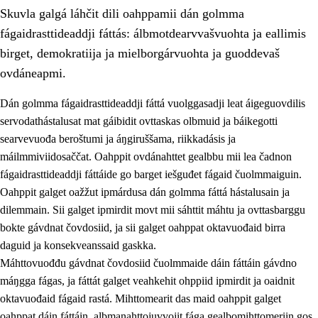
Skuvla galgá láhčit dili oahppamii dán golmma
fágaidrasttideaddji fáttás: álbmotdearvvašvuohta ja eallimis
birget, demokratiija ja mielborgárvuohta ja guoddevaš
ovdáneapmi.
Dán golmma fágaidrasttideaddji fáttá vuolggasadji leat áigeguovdilis
2.
Oahppama prinsihpat, ovdáneapmi ja oahppahábmen
servodathástalusat mat gáibidit ovttaskas olbmuid ja báikegotti
2.1
Sosiála oahppan ja ovdáneapmi
searvevuođa beroštumi ja áŋgiruššama, riikkadásis ja
máilmmiviidosaččat. Oahppit ovdánahttet gealbbu mii lea čadnon
2.2
Gealbu fágain
fágaidrasttideaddji fáttáide go barget iešguđet fágaid čuolmmaiguin.
2.3
Vuođđogálggat
Oahppit galget oažžut ipmárdusa dán golmma fáttá hástalusain ja
dilemmain. Sii galget ipmirdit movt mii sáhttit máhtu ja ovttasbarggu
2.4
Oahppat oahppat
bokte gávdnat čovdosiid, ja sii galget oahppat oktavuođaid birra
Fágaidrasttideaddji fáttát
daguid ja konsekveanssaid gaskka.
Máhttovuođđu gávdnat čovdosiid čuolmmaide dáin fáttáin gávdno
2.5
Fágaidrasttideaddji fáttát
máŋgga fágas, ja fáttát galget veahkehit ohppiid ipmirdit ja oaidnit
2.5.1
Álbmotdearvvašvuohta ja eallimis birget
oktavuođaid fágaid rastá. Mihttomearit das maid oahppit galget
oahppat dáin fáttáin, albmanahttojuvvojit fága gealbomihttomeriin gos
2.5.2
Demokratiija ja mielborgárvuohta