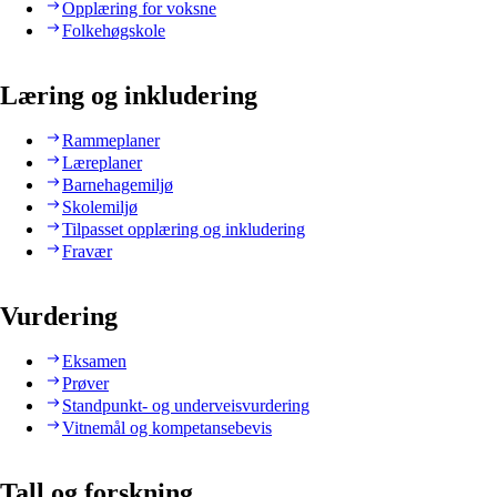
Opplæring for voksne
Folkehøgskole
Læring og inkludering
Rammeplaner
Læreplaner
Barnehagemiljø
Skolemiljø
Tilpasset opplæring og inkludering
Fravær
Vurdering
Eksamen
Prøver
Standpunkt- og underveisvurdering
Vitnemål og kompetansebevis
Tall og forskning