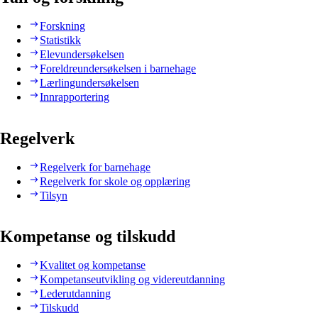
Forskning
Statistikk
Elevundersøkelsen
Foreldreundersøkelsen i barnehage
Lærlingundersøkelsen
Innrapportering
Regelverk
Regelverk for barnehage
Regelverk for skole og opplæring
Tilsyn
Kompetanse og tilskudd
Kvalitet og kompetanse
Kompetanseutvikling og videreutdanning
Lederutdanning
Tilskudd