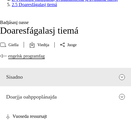
2.5 Doaresfágalasj tiemá
Badjásasj oasse
Doaresfágalasj tiemá
Giella
Viedtja
Juoge
engelsk programfag
Sisadno
Doarjja oahppoplánajda
Vuoseda ressursajt