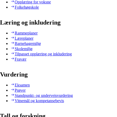
Opplæring for voksne
Folkehøgskole
Læring og inkludering
Rammeplaner
Læreplaner
Barnehagemiljø
Skolemiljø
Tilpasset opplæring og inkludering
Fravær
Vurdering
Eksamen
Prøver
Standpunkt- og underveisvurdering
Vitnemål og kompetansebevis
Tall og forskning