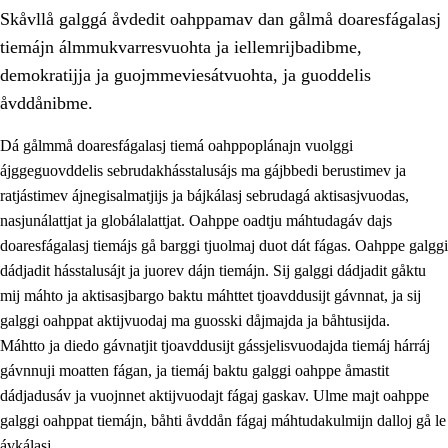
Skåvllå galggá åvdedit oahppamav dan gålmå doaresfágalasj
tiemájn álmmukvarresvuohta ja iellemrijbadibme,
demokratijja ja guojmmeviesátvuohta, ja guoddelis
åvddånibme.
Dá gålmmå doaresfágalasj tiemá oahppoplánajn vuolggi
2.
Prinsihpa oahppama, åvddånahttema ja ávddama hárráj
ájggeguovddelis sebrudakhásstalusájs ma gájbbedi berustimev ja
2.1
Sosiála oahppam ja åvddånibme
ratjástimev ájnegisalmatjijs ja bájkálasj sebrudagá aktisasjvuodas,
nasjunálattjat ja globálalattjat. Oahppe oadtju máhtudagáv dajs
2.2
Máhtudahka fágáj hárráj
doaresfágalasj tiemájs gå barggi tjuolmaj duot dát fágas. Oahppe galggi
2.3
Vuodulasj tjehpudagá
dádjadit hásstalusájt ja juorev dájn tiemájn. Sij galggi dádjadit gåktu
mij máhto ja aktisasjbargo baktu máhttet tjoavddusijt gávnnat, ja sij
2.4
Oahppat oahppat
galggi oahppat aktijvuodaj ma guosski dåjmajda ja båhtusijda.
Doaresfágalasj tiemá
Máhtto ja diedo gávnatjit tjoavddusijt gássjelisvuodajda tiemáj hárráj
gávnnuji moatten fágan, ja tiemáj baktu galggi oahppe åmastit
2.5
Doaresfágalasj tiemá
dádjadusáv ja vuojnnet aktijvuodajt fágaj gaskav. Ulme majt oahppe
2.5.1
Álmmukvarresvuohta ja iellemrijbadibme
galggi oahppat tiemájn, båhti åvddån fágaj máhtudakulmijn dalloj gå le
ávkálasj.
2.5.2
Demokratijja ja guojmmeviesátvuohta