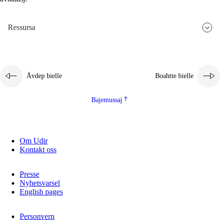
2.5.3
Guoddelis åvddånibme
Ressursa
Åvdep bielle
Boahtte bielle
Bajemussaj
Om Udir
Kontakt oss
Presse
Nyhetsvarsel
English pages
Personvern