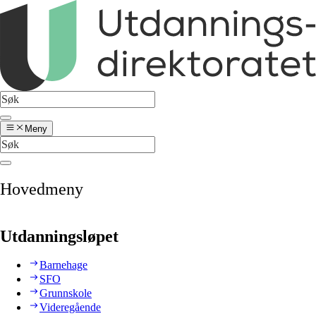
Meny
Hovedmeny
Utdanningsløpet
Barnehage
SFO
Grunnskole
Videregående