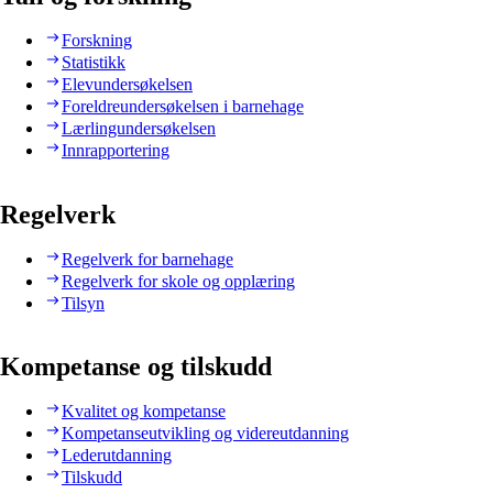
Forskning
Statistikk
Elevundersøkelsen
Foreldreundersøkelsen i barnehage
Lærlingundersøkelsen
Innrapportering
Regelverk
Regelverk for barnehage
Regelverk for skole og opplæring
Tilsyn
Kompetanse og tilskudd
Kvalitet og kompetanse
Kompetanseutvikling og videreutdanning
Lederutdanning
Tilskudd