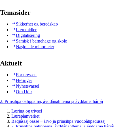
Temasider
Sikkerhet og beredskap
Læremidler
Digitalisering
Samisk i barnehage og skole
Nasjonale minoriteter
Aktuelt
For pressen
Høringer
Nyhetsvarsel
Om Udir
2. Prinsihpa oahppama, åvddånahttema ja ávddama hárráj
Læring og trivsel
Læreplanverket
Badjásasj oasse – árvo ja prinsihpa vuodoåhpadussaj
2. Prinsihpa oahppama, åvddånahttema ja ávddama hárráj