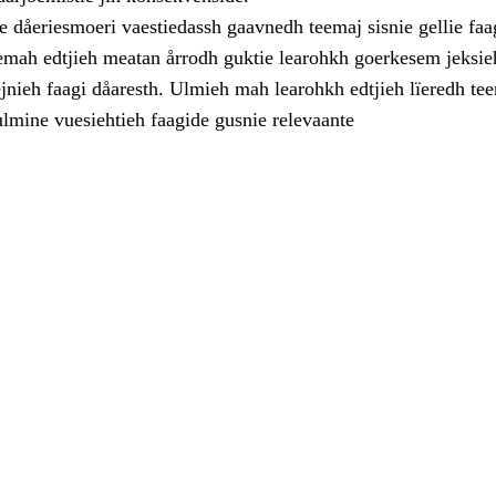
dåeriesmoeri vaestiedassh gaavnedh teemaj sisnie gellie faa
eemah edtjieh meatan årrodh guktie learohkh goerkesem jeksieh
jnieh faagi dåaresth. Ulmieh mah learohkh edtjieh lïeredh te
ulmine vuesiehtieh faagide gusnie relevaante