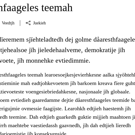
hfaageles teemah
Veedtjh
Juekieh
 lïeremem sjïehteladtedh dej golme dåaresthfaagele
jehealsoe jïh jieledehaalveme, demokratije jïh
voete, jïh monnehke evtiedimmie.
sthfaageles teemah learoesoejkesjevierhkesne aalka sjyöhteh
stieminie mah eadtjohkevoetem jïh barkoem kreava fïere guht
ektievoeteste voengesiebriedahkesne, nasjonaale jïh globaale.
em evtiedieh gaaredamme dejtie dåaresthfaageles teemide b
erigujmie ovmessie faagijste. Learohkh edtjieh haestemh jïh
dh teemine. Dah edtjieh guarkedh guktie mijjieh maahtoen j
ïrrh maehtebe vaestiedassh gaavnedh, jïh dah edtjieh lïeredh
 darjoemistie jïh konsekvenside.