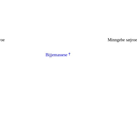
roe
Minngebe sæjro
Bijjemassese