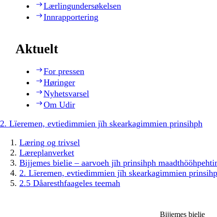
Lærlingundersøkelsen
Innrapportering
Aktuelt
For pressen
Høringer
Nyhetsvarsel
Om Udir
2. Lïeremen, evtiedimmien jïh skearkagimmien prinsihph
Læring og trivsel
Læreplanverket
Bijjemes bielie – aarvoeh jïh prinsihph maadthööhpeh
2. Lïeremen, evtiedimmien jïh skearkagimmien prinsih
2.5 Dåaresthfaageles teemah
Bijjemes bielie