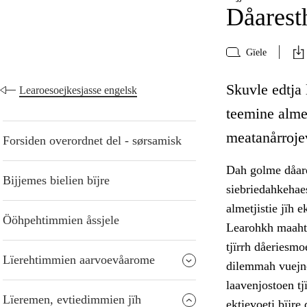
Dåarest
Gïele
Skuvle edtja
Learoesoejkesjasse engelsk
teemine almet
meatanårroje
Forsiden overordnet del - sørsamisk
Dah golme dåare
Bijjemes bielien bïjre
siebriedahkehae
almetjistie jïh 
Ööhpehtimmien åssjele
Learohkh maahto
tjïrrh dåeriesmo
Lïerehtimmien aarvoevåarome
dilemmah vuejne
laavenjostoen tj
Lïeremen, evtiedimmien jïh
ektievoeti bïjre