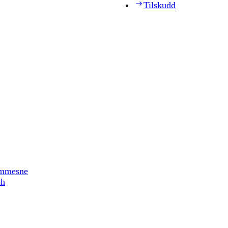
Tilskudd
timmesne
ph