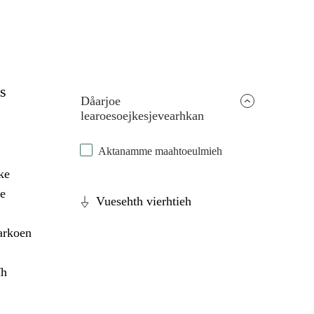
s
Dåarjoe
learoesoejkesjevearhkan
Aktanamme maahtoeulmieh
ke
e
Vuesehth vierhtieh
arkoen
ïh