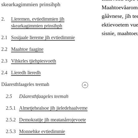
skearkagimmien prinsihph
Maahtoevåarome 
gååvnese, jïh t
2.
Lïeremen, evtiedimmien jïh
ektievoetem vue
skearkagimmien prinsihph
sisnie, maahtoe
2.1
Sosijaale lïereme jïh evtiedimmie
2.2
Maahtoe faagine
2.3
Vihkeles tjiehpiesvoeth
2.4
Lïeredh lïeredh
Dåaresthfaageles teemah
2.5
Dåaresthfaageles teemah
2.5.1
Almetjehealsoe jïh jieledehaalveme
2.5.2
Demokratije jïh meatanårrojevoete
2.5.3
Monnehke evtiedimmie