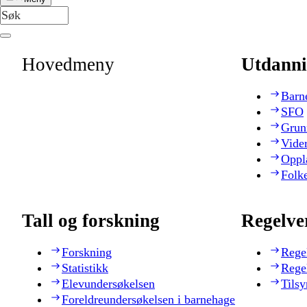
Hovedmeny
Utdanni
Barn
SFO
Grun
Vide
Oppl
Folk
Tall og forskning
Regelve
Forskning
Rege
Statistikk
Rege
Elevundersøkelsen
Tilsy
Foreldreundersøkelsen i barnehage