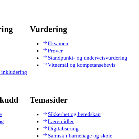
ring
Vurdering
Eksamen
Prøver
Standpunkt- og underveisvurdering
Vitnemål og kompetansebevis
 inkludering
skudd
Temasider
e
Sikkerhet og beredskap
og
Læremidler
Digitalisering
Samisk i barnehage og skole