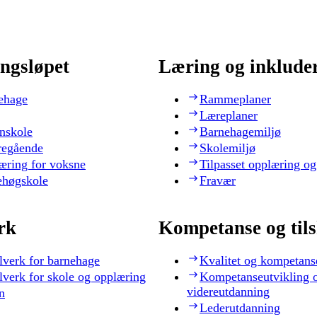
ngsløpet
Læring og inklude
ehage
Rammeplaner
Læreplaner
nskole
Barnehagemiljø
regående
Skolemiljø
æring for voksne
Tilpasset opplæring og
ehøgskole
Fravær
rk
Kompetanse og til
lverk for barnehage
Kvalitet og kompetans
lverk for skole og opplæring
Kompetanseutvikling 
videreutdanning
n
Lederutdanning