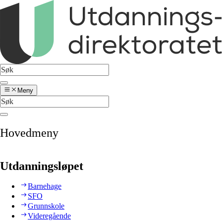
Meny
Hovedmeny
Utdanningsløpet
Barnehage
SFO
Grunnskole
Videregående