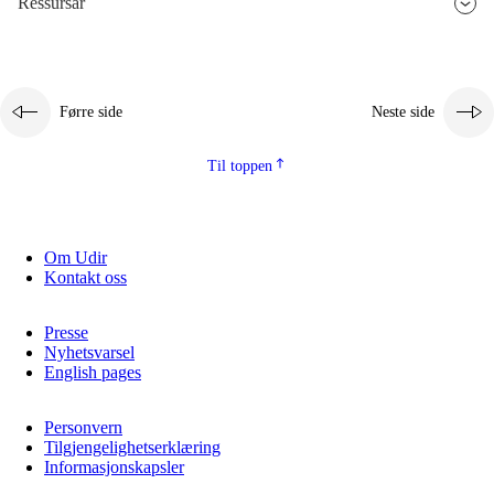
Ressursar
2.5.3
Berekraftig utvikling
Førre side
Neste side
Til toppen
Om Udir
Kontakt oss
Presse
Nyhetsvarsel
English pages
Personvern
Tilgjengelighetserklæring
Informasjonskapsler