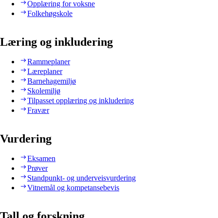
Opplæring for voksne
Folkehøgskole
Læring og inkludering
Rammeplaner
Læreplaner
Barnehagemiljø
Skolemiljø
Tilpasset opplæring og inkludering
Fravær
Vurdering
Eksamen
Prøver
Standpunkt- og underveisvurdering
Vitnemål og kompetansebevis
Tall og forskning