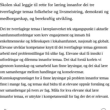
Skolen skal leggje til rette for læring innanfor dei tre
tverrfaglege temaa folkehelse og livsmeistring, demokrati og
medborgarskap, og berekraftig utvikling.
Dei tre tverrfaglege temaa i læreplanverket tek utgangspunkt i aktuelle
samfunnsutfordringar som krev engasjement og innsats frå
2.
Prinsipp for læring, utvikling og danning
enkeltmenneske og fellesskapen i lokalsamfunnet, nasjonalt og globalt.
2.1
Sosial læring og utvikling
Elevane utviklar kompetanse knytt til dei tverrfaglege temaa gjennom
arbeid med problemstillingar frå ulike fag. Elevane skal få innsikt i
2.2
Kompetanse i faga
utfordringar og dilemma innanfor temaa. Dei skal forstå korleis vi
2.3
Grunnleggjande ferdigheiter
gjennom kunnskap og samarbeid kan finne løysingar, og dei skal lære
om samanhengar mellom handlingar og konsekvensar.
2.4
Å lære å lære
Kunnskapsgrunnlaget for å finne løysingar på problem innanfor temaa
Tverrfaglege tema
finst i mange fag, og temaa skal bidra til at elevane oppnår forståing og
ser samanhengar på tvers av fag. Måla for kva elevane skal lære
2.5
Tverrfaglege tema
innanfor temaa, er uttrykte i kompetansemål for fag der det er relevant.
2.5.1
Folkehelse og livsmeistring
2.5.2
Demokrati og medborgarskap