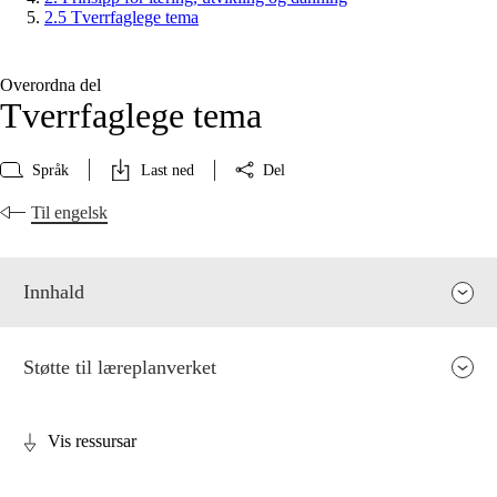
2.5 Tverrfaglege tema
Overordna del
Tverrfaglege tema
Språk
Last ned
Del
Til engelsk
Innhald
Støtte til læreplanverket
Vis ressursar