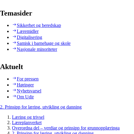
Temasider
Sikkerhet og beredskap
Læremidler
Digitalisering
Samisk i barnehage og skole
Nasjonale minoriteter
Aktuelt
For pressen
Høringer
Nyhetsvarsel
Om Udir
2. Prinsipp for læring, utvikling og danning
Læring og trivsel
Læreplanverket
Overordna del – verdiar og prinsipp for grunnopplæringa
2. Prinsipp for læring, utvikling og danning