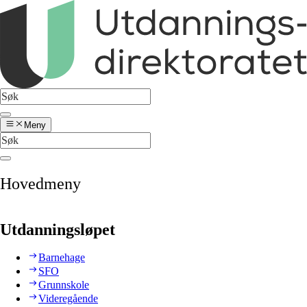
Meny
Hovedmeny
Utdanningsløpet
Barnehage
SFO
Grunnskole
Videregående