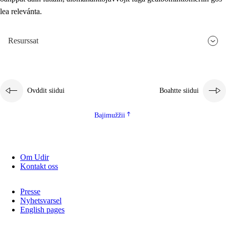
lea relevánta.
2.5.3
Guoddevaš ovdáneapmi
Resurssat
Ovddit siidui
Boahtte siidui
Bajimužžii
Om Udir
Kontakt oss
Presse
Nyhetsvarsel
English pages