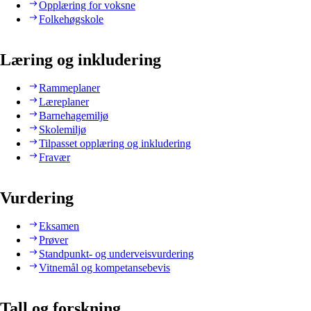
Opplæring for voksne
Folkehøgskole
Læring og inkludering
Rammeplaner
Læreplaner
Barnehagemiljø
Skolemiljø
Tilpasset opplæring og inkludering
Fravær
Vurdering
Eksamen
Prøver
Standpunkt- og underveisvurdering
Vitnemål og kompetansebevis
Tall og forskning