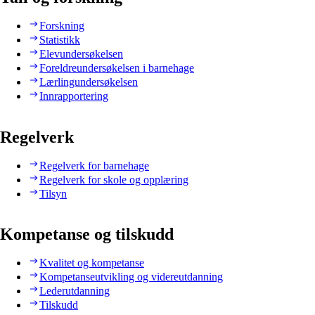
Forskning
Statistikk
Elevundersøkelsen
Foreldreundersøkelsen i barnehage
Lærlingundersøkelsen
Innrapportering
Regelverk
Regelverk for barnehage
Regelverk for skole og opplæring
Tilsyn
Kompetanse og tilskudd
Kvalitet og kompetanse
Kompetanseutvikling og videreutdanning
Lederutdanning
Tilskudd