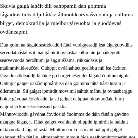
Skuvla galgá láhčit dili oahppamii dán golmma
fágaidrasttideaddji fáttás: álbmotdearvvašvuohta ja eallimis
birget, demokratiija ja mielborgárvuohta ja guoddevaš
ovdáneapmi.
Dán golmma fágaidrasttideaddji fáttá vuolggasadji leat áigeguovdilis
2.
Oahppama prinsihpat, ovdáneapmi ja oahppahábmen
servodathástalusat mat gáibidit ovttaskas olbmuid ja báikegotti
2.1
Sosiála oahppan ja ovdáneapmi
searvevuođa beroštumi ja áŋgiruššama, riikkadásis ja
máilmmiviidosaččat. Oahppit ovdánahttet gealbbu mii lea čadnon
2.2
Gealbu fágain
fágaidrasttideaddji fáttáide go barget iešguđet fágaid čuolmmaiguin.
2.3
Vuođđogálggat
Oahppit galget oažžut ipmárdusa dán golmma fáttá hástalusain ja
dilemmain. Sii galget ipmirdit movt mii sáhttit máhtu ja ovttasbarggu
2.4
Oahppat oahppat
bokte gávdnat čovdosiid, ja sii galget oahppat oktavuođaid birra
Fágaidrasttideaddji fáttát
daguid ja konsekveanssaid gaskka.
Máhttovuođđu gávdnat čovdosiid čuolmmaide dáin fáttáin gávdno
2.5
Fágaidrasttideaddji fáttát
máŋgga fágas, ja fáttát galget veahkehit ohppiid ipmirdit ja oaidnit
2.5.1
Álbmotdearvvašvuohta ja eallimis birget
oktavuođaid fágaid rastá. Mihttomearit das maid oahppit galget
oahppat dáin fáttáin, albmanahttojuvvojit fága gealbomihttomeriin gos
2.5.2
Demokratiija ja mielborgárvuohta