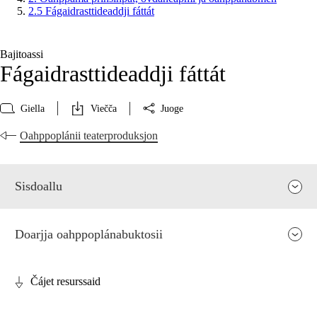
2.5 Fágaidrasttideaddji fáttát
Bajitoassi
Fágaidrasttideaddji fáttát
Giella
Viečča
Juoge
Oahppoplánii teaterproduksjon
Sisdoallu
Doarjja oahppoplánabuktosii
Čájet resurssaid