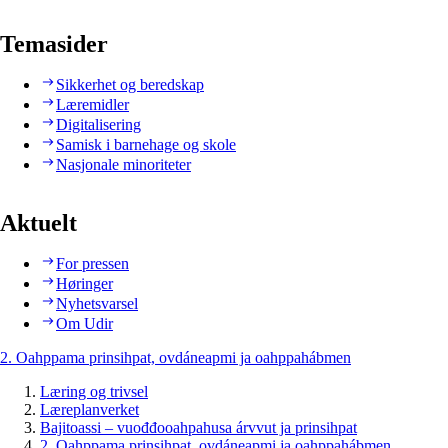
Temasider
Sikkerhet og beredskap
Læremidler
Digitalisering
Samisk i barnehage og skole
Nasjonale minoriteter
Aktuelt
For pressen
Høringer
Nyhetsvarsel
Om Udir
2. Oahppama prinsihpat, ovdáneapmi ja oahppahábmen
Læring og trivsel
Læreplanverket
Bajitoassi – vuođđooahpahusa árvvut ja prinsihpat
2. Oahppama prinsihpat, ovdáneapmi ja oahppahábmen