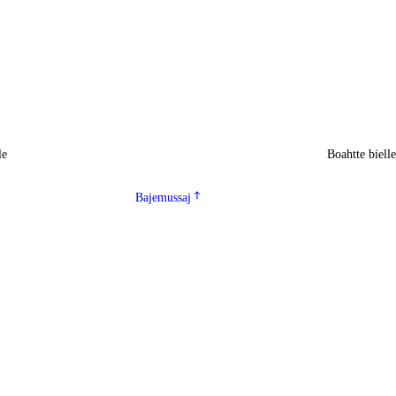
le
Boahtte biell
Bajemussaj