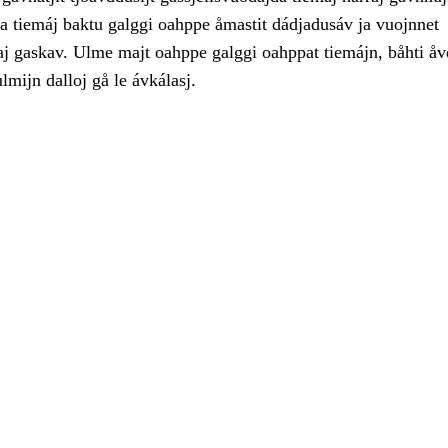
ja tiemáj baktu galggi oahppe åmastit dádjadusáv ja vuojnnet
gaj gaskav. Ulme majt oahppe galggi oahppat tiemájn, båhti å
mijn dalloj gå le ávkálasj.