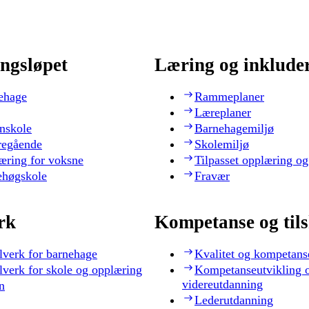
ngsløpet
Læring og inklude
ehage
Rammeplaner
Læreplaner
nskole
Barnehagemiljø
regående
Skolemiljø
æring for voksne
Tilpasset opplæring og
ehøgskole
Fravær
rk
Kompetanse og til
lverk for barnehage
Kvalitet og kompetans
lverk for skole og opplæring
Kompetanseutvikling 
videreutdanning
n
Lederutdanning