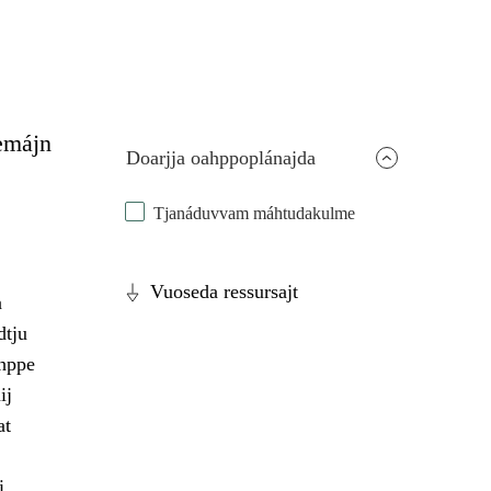
emájn
Doarjja oahppoplánajda
Tjanáduvvam máhtudakulme
Vuoseda ressursajt
a
dtju
ahppe
ij
at
i