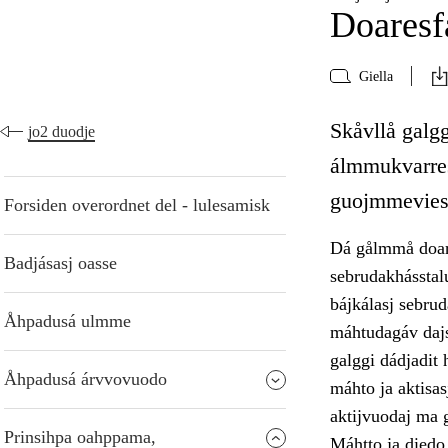
Doaresf
Giella
Skåvllå galg
jo2 duodje
álmmukvarres
guojmmeviesá
Forsiden overordnet del - lulesamisk
Dá gålmmå doare
Badjásasj oasse
sebrudakhásstalu
bájkálasj sebrud
Åhpadusá ulmme
máhtudagáv dajs
galggi dádjadit 
Åhpadusá árvvovuodo
máhto ja aktisas
aktijvuodaj ma 
Prinsihpa oahppama,
Máhtto ja diedo 