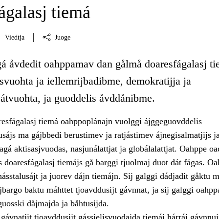
ágalasj tiemá
Viedtja
Juoge
gá åvdedit oahppamav dan gålmå doaresfágalasj ti
vuohta ja iellemrijbadibme, demokratijja ja
tvuohta, ja guoddelis åvddånibme.
sfágalasj tiemá oahppoplánajn vuolggi ájggeguovddelis
sájs ma gájbbedi berustimev ja ratjástimev ájnegisalmatjijs j
agá aktisasjvuodas, nasjunálattjat ja globálalattjat. Oahppe oa
 doaresfágalasj tiemájs gå barggi tjuolmaj duot dát fágas. O
hásstalusájt ja juorev dájn tiemájn. Sij galggi dádjadit gåktu m
jbargo baktu máhttet tjoavddusijt gávnnat, ja sij galggi oahpp
guosski dåjmajda ja båhtusijda.
gávnatjit tjoavddusijt gássjelisvuodajda tiemáj hárráj gávnnuj