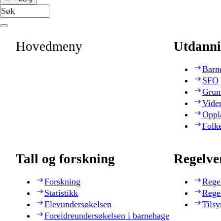
Hovedmeny
Utdanni
Barn
SFO
Grun
Vide
Oppl
Folk
Tall og forskning
Regelve
Forskning
Rege
Statistikk
Rege
Elevundersøkelsen
Tilsy
Foreldreundersøkelsen i barnehage