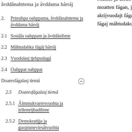
åvddånahttema ja ávddama hárráj
moatten fágan, 
aktijvuodajt fá
2.
Prinsihpa oahppama, åvddånahttema ja
fágaj máhtudakul
ávddama hárráj
2.1
Sosiála oahppam ja åvddånibme
2.2
Máhtudahka fágáj hárráj
2.3
Vuodulasj tjehpudagá
2.4
Oahppat oahppat
Doaresfágalasj tiemá
2.5
Doaresfágalasj tiemá
2.5.1
Álmmukvarresvuohta ja
iellemrijbadibme
2.5.2
Demokratijja ja
guojmmeviesátvuohta