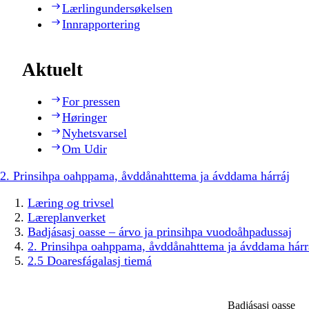
Lærlingundersøkelsen
Innrapportering
Aktuelt
For pressen
Høringer
Nyhetsvarsel
Om Udir
2. Prinsihpa oahppama, åvddånahttema ja ávddama hárráj
Læring og trivsel
Læreplanverket
Badjásasj oasse – árvo ja prinsihpa vuodoåhpadussaj
2. Prinsihpa oahppama, åvddånahttema ja ávddama hárr
2.5 Doaresfágalasj tiemá
Badjásasj oasse