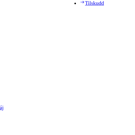
Tilskudd
áj