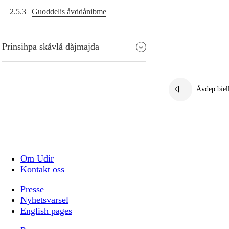
2.5.3
Guoddelis åvddånibme
Prinsihpa skåvlå dåjmajda
Åvdep biel
Om Udir
Kontakt oss
Presse
Nyhetsvarsel
English pages