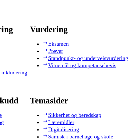
ring
Vurdering
Eksamen
Prøver
Standpunkt- og underveisvurdering
Vitnemål og kompetansebevis
 inkludering
skudd
Temasider
e
Sikkerhet og beredskap
og
Læremidler
Digitalisering
Samisk i barnehage og skole