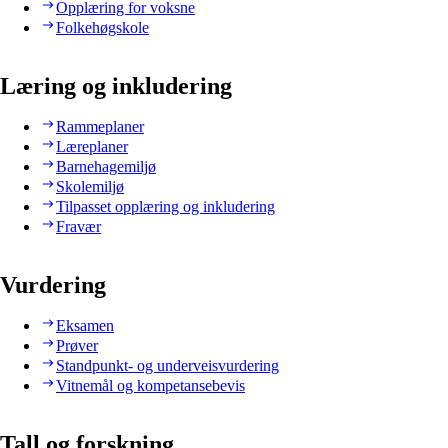
Opplæring for voksne
Folkehøgskole
Læring og inkludering
Rammeplaner
Læreplaner
Barnehagemiljø
Skolemiljø
Tilpasset opplæring og inkludering
Fravær
Vurdering
Eksamen
Prøver
Standpunkt- og underveisvurdering
Vitnemål og kompetansebevis
Tall og forskning