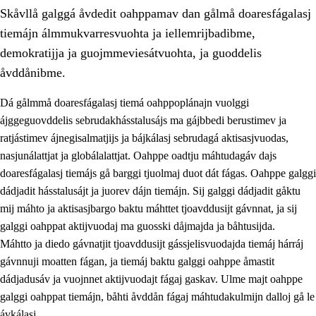
Skåvllå galggá åvdedit oahppamav dan gålmå doaresfágalasj
tiemájn álmmukvarresvuohta ja iellemrijbadibme,
demokratijja ja guojmmeviesátvuohta, ja guoddelis
åvddånibme.
Dá gålmmå doaresfágalasj tiemá oahppoplánajn vuolggi
2.
Prinsihpa oahppama, åvddånahttema ja ávddama hárráj
ájggeguovddelis sebrudakhásstalusájs ma gájbbedi berustimev ja
2.1
Sosiála oahppam ja åvddånibme
ratjástimev ájnegisalmatjijs ja bájkálasj sebrudagá aktisasjvuodas,
nasjunálattjat ja globálalattjat. Oahppe oadtju máhtudagáv dajs
2.2
Máhtudahka fágáj hárráj
doaresfágalasj tiemájs gå barggi tjuolmaj duot dát fágas. Oahppe galggi
2.3
Vuodulasj tjehpudagá
dádjadit hásstalusájt ja juorev dájn tiemájn. Sij galggi dádjadit gåktu
mij máhto ja aktisasjbargo baktu máhttet tjoavddusijt gávnnat, ja sij
2.4
Oahppat oahppat
galggi oahppat aktijvuodaj ma guosski dåjmajda ja båhtusijda.
Doaresfágalasj tiemá
Máhtto ja diedo gávnatjit tjoavddusijt gássjelisvuodajda tiemáj hárráj
gávnnuji moatten fágan, ja tiemáj baktu galggi oahppe åmastit
2.5
Doaresfágalasj tiemá
dádjadusáv ja vuojnnet aktijvuodajt fágaj gaskav. Ulme majt oahppe
2.5.1
Álmmukvarresvuohta ja iellemrijbadibme
galggi oahppat tiemájn, båhti åvddån fágaj máhtudakulmijn dalloj gå le
ávkálasj.
2.5.2
Demokratijja ja guojmmeviesátvuohta