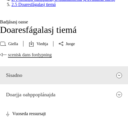
2.5 Doaresfágalasj tiemá
Badjásasj oasse
Doaresfágalasj tiemá
Giella
Viedtja
Juoge
scenisk dans fordypning
Sisadno
Doarjja oahppoplánajda
Vuoseda ressursajt