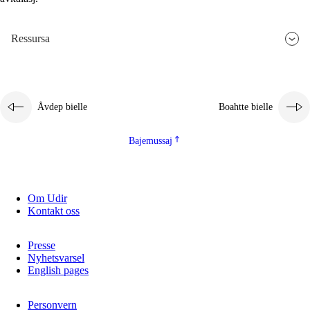
2.5.3
Guoddelis åvddånibme
Ressursa
Åvdep bielle
Boahtte bielle
Bajemussaj
Om Udir
Kontakt oss
Presse
Nyhetsvarsel
English pages
Personvern