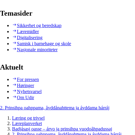
Temasider
Sikkerhet og beredskap
Læremidler
Digitalisering
Samisk i barnehage og skole
Nasjonale minoriteter
Aktuelt
For pressen
Høringer
Nyhetsvarsel
Om Udir
2. Prinsihpa oahppama, åvddånahttema ja ávddama hárráj
Læring og trivsel
Læreplanverket
Badjásasj oasse – árvo ja prinsihpa vuodoåhpadussaj
2. Prinsihpa oahppama, åvddånahttema ja ávddama hárráj