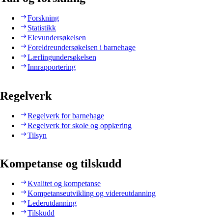
Forskning
Statistikk
Elevundersøkelsen
Foreldreundersøkelsen i barnehage
Lærlingundersøkelsen
Innrapportering
Regelverk
Regelverk for barnehage
Regelverk for skole og opplæring
Tilsyn
Kompetanse og tilskudd
Kvalitet og kompetanse
Kompetanseutvikling og videreutdanning
Lederutdanning
Tilskudd