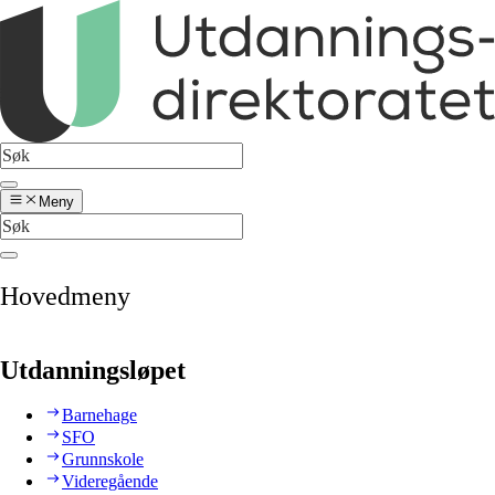
Meny
Hovedmeny
Utdanningsløpet
Barnehage
SFO
Grunnskole
Videregående