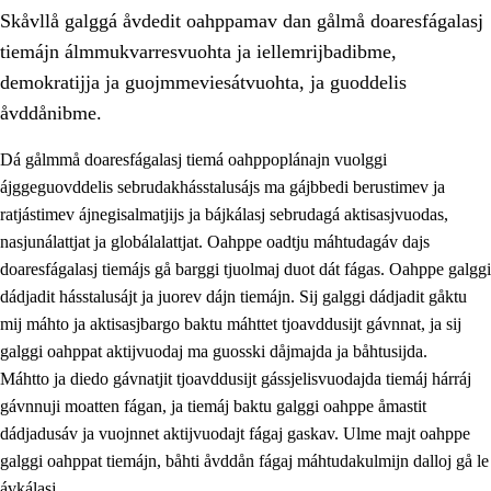
Skåvllå galggá åvdedit oahppamav dan gålmå doaresfágalasj
tiemájn álmmukvarresvuohta ja iellemrijbadibme,
demokratijja ja guojmmeviesátvuohta, ja guoddelis
åvddånibme.
Dá gålmmå doaresfágalasj tiemá oahppoplánajn vuolggi
2.
Prinsihpa oahppama, åvddånahttema ja ávddama hárráj
ájggeguovddelis sebrudakhásstalusájs ma gájbbedi berustimev ja
2.1
Sosiála oahppam ja åvddånibme
ratjástimev ájnegisalmatjijs ja bájkálasj sebrudagá aktisasjvuodas,
nasjunálattjat ja globálalattjat. Oahppe oadtju máhtudagáv dajs
2.2
Máhtudahka fágáj hárráj
doaresfágalasj tiemájs gå barggi tjuolmaj duot dát fágas. Oahppe galggi
2.3
Vuodulasj tjehpudagá
dádjadit hásstalusájt ja juorev dájn tiemájn. Sij galggi dádjadit gåktu
mij máhto ja aktisasjbargo baktu máhttet tjoavddusijt gávnnat, ja sij
2.4
Oahppat oahppat
galggi oahppat aktijvuodaj ma guosski dåjmajda ja båhtusijda.
Doaresfágalasj tiemá
Máhtto ja diedo gávnatjit tjoavddusijt gássjelisvuodajda tiemáj hárráj
gávnnuji moatten fágan, ja tiemáj baktu galggi oahppe åmastit
2.5
Doaresfágalasj tiemá
dádjadusáv ja vuojnnet aktijvuodajt fágaj gaskav. Ulme majt oahppe
2.5.1
Álmmukvarresvuohta ja iellemrijbadibme
galggi oahppat tiemájn, båhti åvddån fágaj máhtudakulmijn dalloj gå le
ávkálasj.
2.5.2
Demokratijja ja guojmmeviesátvuohta