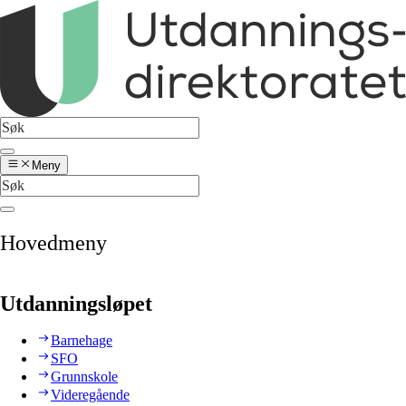
Meny
Hovedmeny
Utdanningsløpet
Barnehage
SFO
Grunnskole
Videregående