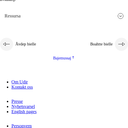
2.5.3
Guoddelis åvddånibme
Ressursa
Åvdep bielle
Boahtte bielle
Bajemussaj
Om Udir
Kontakt oss
Presse
Nyhetsvarsel
English pages
Personvern