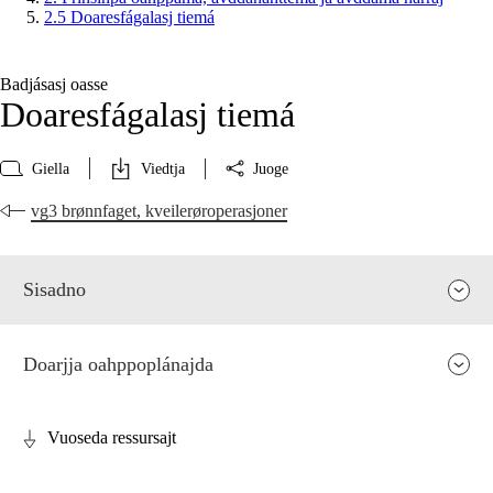
2.5 Doaresfágalasj tiemá
Badjásasj oasse
Doaresfágalasj tiemá
Giella
Viedtja
Juoge
vg3 brønnfaget, kveilerøroperasjoner
Sisadno
Doarjja oahppoplánajda
Vuoseda ressursajt