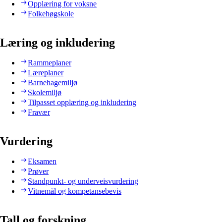
Opplæring for voksne
Folkehøgskole
Læring og inkludering
Rammeplaner
Læreplaner
Barnehagemiljø
Skolemiljø
Tilpasset opplæring og inkludering
Fravær
Vurdering
Eksamen
Prøver
Standpunkt- og underveisvurdering
Vitnemål og kompetansebevis
Tall og forskning