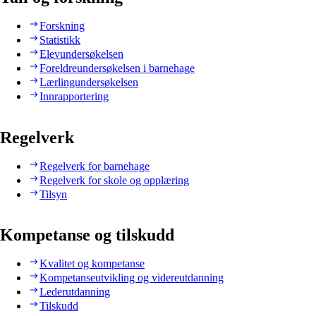
Forskning
Statistikk
Elevundersøkelsen
Foreldreundersøkelsen i barnehage
Lærlingundersøkelsen
Innrapportering
Regelverk
Regelverk for barnehage
Regelverk for skole og opplæring
Tilsyn
Kompetanse og tilskudd
Kvalitet og kompetanse
Kompetanseutvikling og videreutdanning
Lederutdanning
Tilskudd