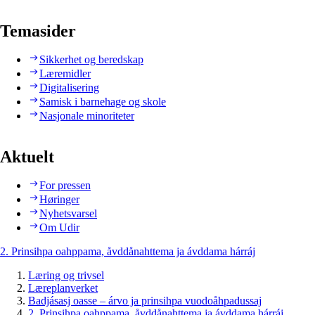
Temasider
Sikkerhet og beredskap
Læremidler
Digitalisering
Samisk i barnehage og skole
Nasjonale minoriteter
Aktuelt
For pressen
Høringer
Nyhetsvarsel
Om Udir
2. Prinsihpa oahppama, åvddånahttema ja ávddama hárráj
Læring og trivsel
Læreplanverket
Badjásasj oasse – árvo ja prinsihpa vuodoåhpadussaj
2. Prinsihpa oahppama, åvddånahttema ja ávddama hárráj