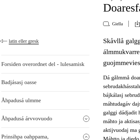
Doaresf
Giella
Skåvllå galg
latin eller gresk
álmmukvarres
guojmmeviesá
Forsiden overordnet del - lulesamisk
Dá gålmmå doare
Badjásasj oasse
sebrudakhásstalu
bájkálasj sebrud
Åhpadusá ulmme
máhtudagáv dajs
galggi dádjadit 
Åhpadusá árvvovuodo
máhto ja aktisas
aktijvuodaj ma 
Prinsihpa oahppama,
Máhtto ja diedo 