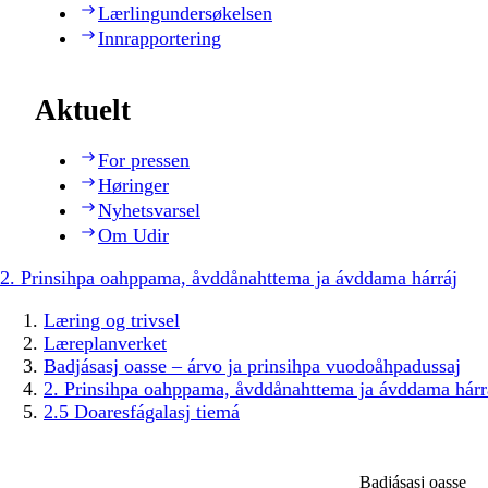
Lærlingundersøkelsen
Innrapportering
Aktuelt
For pressen
Høringer
Nyhetsvarsel
Om Udir
2. Prinsihpa oahppama, åvddånahttema ja ávddama hárráj
Læring og trivsel
Læreplanverket
Badjásasj oasse – árvo ja prinsihpa vuodoåhpadussaj
2. Prinsihpa oahppama, åvddånahttema ja ávddama hárr
2.5 Doaresfágalasj tiemá
Badjásasj oasse