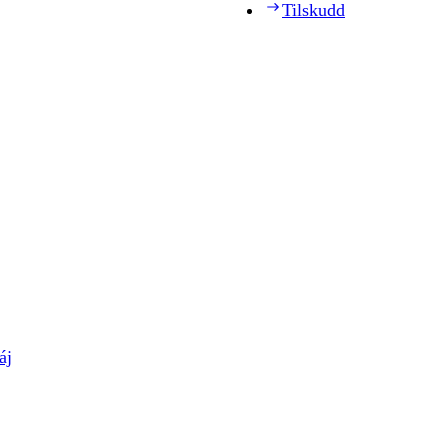
Tilskudd
áj