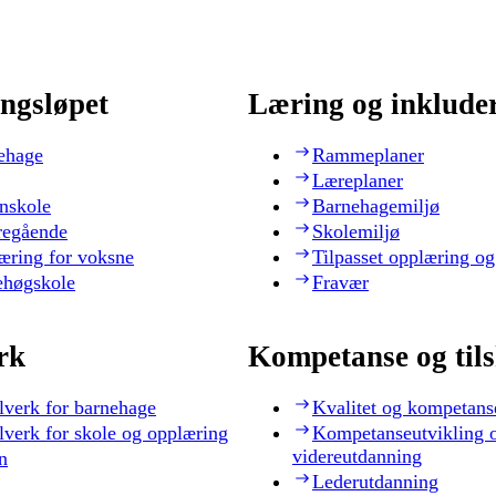
ngsløpet
Læring og inklude
ehage
Rammeplaner
Læreplaner
nskole
Barnehagemiljø
regående
Skolemiljø
æring for voksne
Tilpasset opplæring og
ehøgskole
Fravær
rk
Kompetanse og til
lverk for barnehage
Kvalitet og kompetans
lverk for skole og opplæring
Kompetanseutvikling 
videreutdanning
n
Lederutdanning