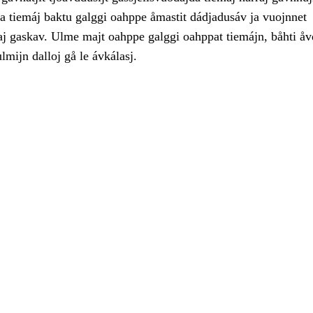
ja tiemáj baktu galggi oahppe åmastit dádjadusáv ja vuojnnet
gaj gaskav. Ulme majt oahppe galggi oahppat tiemájn, båhti å
mijn dalloj gå le ávkálasj.