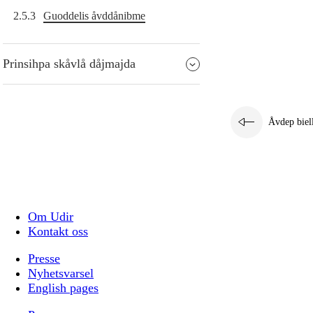
2.5.3
Guoddelis åvddånibme
Prinsihpa skåvlå dåjmajda
Åvdep biel
Om Udir
Kontakt oss
Presse
Nyhetsvarsel
English pages