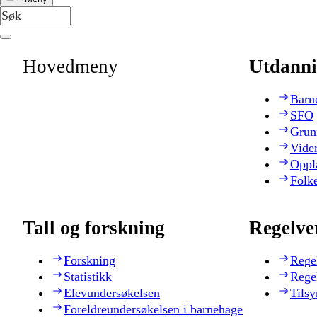
Hovedmeny
Utdanni
Barn
SFO
Grun
Vide
Oppl
Folk
Tall og forskning
Regelve
Forskning
Rege
Statistikk
Rege
Elevundersøkelsen
Tilsy
Foreldreundersøkelsen i barnehage