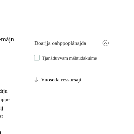
emájn
Doarjja oahppoplánajda
Tjanáduvvam máhtudakulme
Vuoseda ressursajt
a
dtju
ahppe
ij
at
i