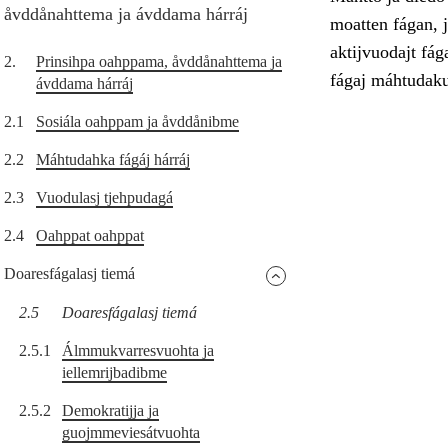
åvddånahttema ja ávddama hárráj
moatten fágan, 
aktijvuodajt fá
2.
Prinsihpa oahppama, åvddånahttema ja
fágaj máhtudakul
ávddama hárráj
2.1
Sosiála oahppam ja åvddånibme
2.2
Máhtudahka fágáj hárráj
2.3
Vuodulasj tjehpudagá
2.4
Oahppat oahppat
Doaresfágalasj tiemá
2.5
Doaresfágalasj tiemá
2.5.1
Álmmukvarresvuohta ja
iellemrijbadibme
2.5.2
Demokratijja ja
guojmmeviesátvuohta