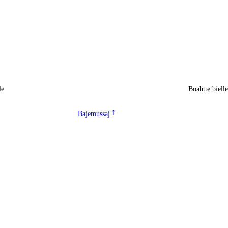
le
Boahtte biell
Bajemussaj