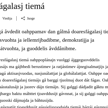
ágalasj tiemá
Viedtja
Juoge
gá åvdedit oahppamav dan gålmå doaresfágalasj ti
vuohta ja iellemrijbadibme, demokratijja ja
tvuohta, ja guoddelis åvddånibme.
sfágalasj tiemá oahppoplánajn vuolggi ájggeguovddelis
sájs ma gájbbedi berustimev ja ratjástimev ájnegisalmatjijs j
agá aktisasjvuodas, nasjunálattjat ja globálalattjat. Oahppe oa
 doaresfágalasj tiemájs gå barggi tjuolmaj duot dát fágas. O
hásstalusájt ja juorev dájn tiemájn. Sij galggi dádjadit gåktu m
jbargo baktu máhttet tjoavddusijt gávnnat, ja sij galggi oahpp
guosski dåjmajda ja båhtusijda.
gávnatjit tjoavddusijt gássjelisvuodajda tiemáj hárráj gávnnuj