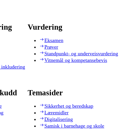
ring
Vurdering
Eksamen
Prøver
Standpunkt- og underveisvurdering
Vitnemål og kompetansebevis
 inkludering
skudd
Temasider
e
Sikkerhet og beredskap
og
Læremidler
Digitalisering
Samisk i barnehage og skole