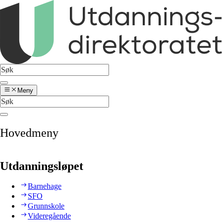
Meny
Hovedmeny
Utdanningsløpet
Barnehage
SFO
Grunnskole
Videregående