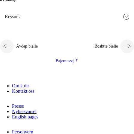
2.5.3
Guoddelis åvddånibme
Ressursa
Åvdep bielle
Boahtte bielle
Bajemussaj
Om Udir
Kontakt oss
Presse
Nyhetsvarsel
English pages
Personvern