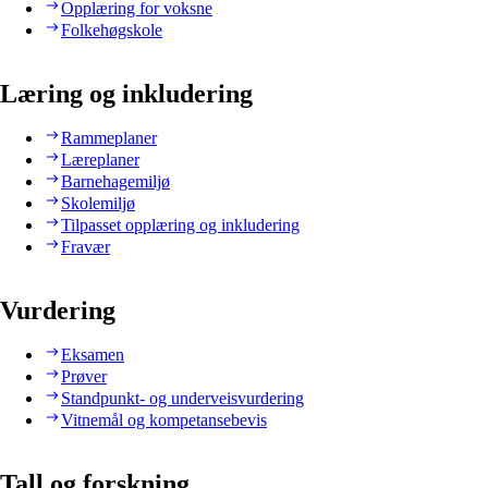
Opplæring for voksne
Folkehøgskole
Læring og inkludering
Rammeplaner
Læreplaner
Barnehagemiljø
Skolemiljø
Tilpasset opplæring og inkludering
Fravær
Vurdering
Eksamen
Prøver
Standpunkt- og underveisvurdering
Vitnemål og kompetansebevis
Tall og forskning