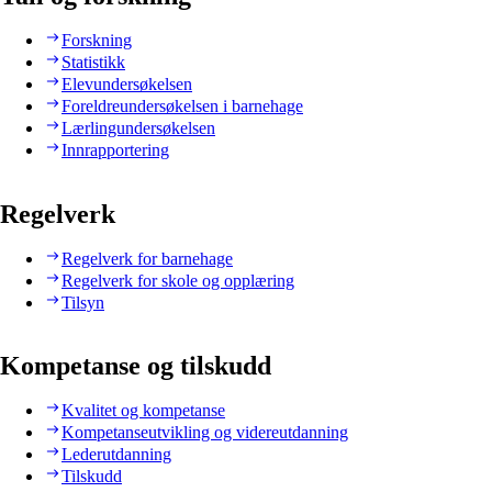
Forskning
Statistikk
Elevundersøkelsen
Foreldreundersøkelsen i barnehage
Lærlingundersøkelsen
Innrapportering
Regelverk
Regelverk for barnehage
Regelverk for skole og opplæring
Tilsyn
Kompetanse og tilskudd
Kvalitet og kompetanse
Kompetanseutvikling og videreutdanning
Lederutdanning
Tilskudd