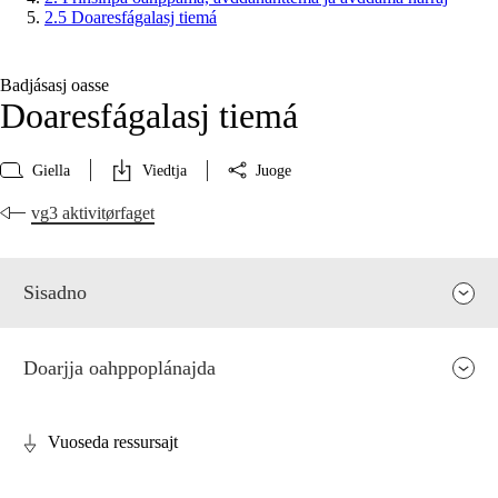
2.5 Doaresfágalasj tiemá
Badjásasj oasse
Doaresfágalasj tiemá
Giella
Viedtja
Juoge
vg3 aktivitørfaget
Sisadno
Doarjja oahppoplánajda
Vuoseda ressursajt