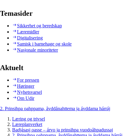
Temasider
Sikkerhet og beredskap
Læremidler
Digitalisering
Samisk i barnehage og skole
Nasjonale minoriteter
Aktuelt
For pressen
Høringer
Nyhetsvarsel
Om Udir
2. Prinsihpa oahppama, åvddånahttema ja ávddama hárráj
Læring og trivsel
Læreplanverket
Badjásasj oasse – árvo ja prinsihpa vuodoåhpadussaj
2. Prinsihpa oahppama, åvddånahttema ja ávddama hárráj