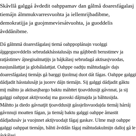
Skåvllå galggá åvdedit oahppamav dan gålmå doaresfágalasj
tiemájn álmmukvarresvuohta ja iellemrijbadibme,
demokratijja ja guojmmeviesátvuohta, ja guoddelis
åvddånibme.
Dá gålmmå doaresfágalasj tiemá oahppoplánajn vuolggi
2.
Prinsihpa oahppama, åvddånahttema ja ávddama hárráj
ájggeguovddelis sebrudakhásstalusájs ma gájbbedi berustimev ja
2.1
Sosiála oahppam ja åvddånibme
ratjástimev ájnegisalmatjijs ja bájkálasj sebrudagá aktisasjvuodas,
nasjunálattjat ja globálalattjat. Oahppe oadtju máhtudagáv dajs
2.2
Máhtudahka fágáj hárráj
doaresfágalasj tiemájs gå barggi tjuolmaj duot dát fágas. Oahppe galggi
2.3
Vuodulasj tjehpudagá
dádjadit hásstalusájt ja juorev dájn tiemájn. Sij galggi dádjadit gåktu
mij máhto ja aktisasjbargo baktu máhttet tjoavddusijt gávnnat, ja sij
2.4
Oahppat oahppat
galggi oahppat aktijvuodaj ma guosski dåjmajda ja båhtusijda.
Doaresfágalasj tiemá
Máhtto ja diedo gávnatjit tjoavddusijt gássjelisvuodajda tiemáj hárráj
gávnnuji moatten fágan, ja tiemáj baktu galggi oahppe åmastit
2.5
Doaresfágalasj tiemá
dádjadusáv ja vuojnnet aktijvuodajt fágaj gaskav. Ulme majt oahppe
2.5.1
Álmmukvarresvuohta ja iellemrijbadibme
galggi oahppat tiemájn, båhti åvddån fágaj máhtudakulmijn dalloj gå le
ávkálasj.
2.5.2
Demokratijja ja guojmmeviesátvuohta