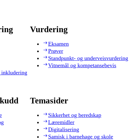
ring
Vurdering
Eksamen
Prøver
Standpunkt- og underveisvurdering
Vitnemål og kompetansebevis
 inkludering
skudd
Temasider
e
Sikkerhet og beredskap
og
Læremidler
Digitalisering
Samisk i barnehage og skole