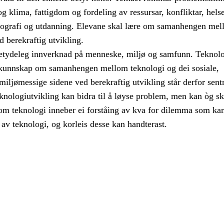
 og klima, fattigdom og fordeling av ressursar, konfliktar, helse
emografi og utdanning. Elevane skal lære om samanhengen mel
d berekraftig utvikling.
etydeleg innverknad på menneske, miljø og samfunn. Teknol
kunnskap om samanhengen mellom teknologi og dei sosiale,
ljømessige sidene ved berekraftig utvikling står derfor sentr
knologiutvikling kan bidra til å løyse problem, men kan òg s
m teknologi inneber ei forståing av kva for dilemma som ka
av teknologi, og korleis desse kan handterast.