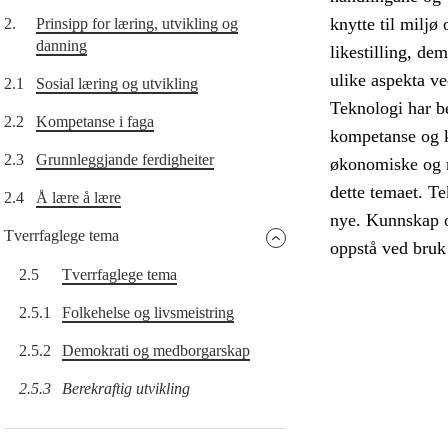
knytte til miljø
2.
Prinsipp for læring, utvikling og
danning
likestilling, d
ulike aspekta ve
2.1
Sosial læring og utvikling
Teknologi har b
2.2
Kompetanse i faga
kompetanse og 
2.3
Grunnleggjande ferdigheiter
økonomiske og mi
dette temaet. Te
2.4
Å lære å lære
nye. Kunnskap o
Tverrfaglege tema
oppstå ved bruk 
2.5
Tverrfaglege tema
2.5.1
Folkehelse og livsmeistring
2.5.2
Demokrati og medborgarskap
2.5.3
Berekraftig utvikling