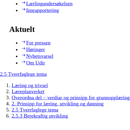
Lærlingundersøkelsen
Innrapportering
Aktuelt
For pressen
Høringer
Nyhetsvarsel
Om Udir
2.5 Tverrfaglege tema
Læring og trivsel
Læreplanverket
Overordna del – verdiar og prinsipp for grunnopplæring
2. Prinsipp for læring, utvikling og danning
2.5 Tverrfaglege tema
2.5.3 Berekraftig utvikling