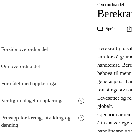
Overordna del
Berekraf
Språk
Berekraftig utvi
Forsida overordna del
kan forstå grun
handterast. Bere
Om overordna del
behova til menn
generasjonar har
Formålet med opplæringa
forståinga av s
Levesettet og re
Verdigrunnlaget i opplæringa
globalt.
Gjennom arbeid 
Prinsipp for læring, utvikling og
å ta ansvarlege 
danning
handlingane og 