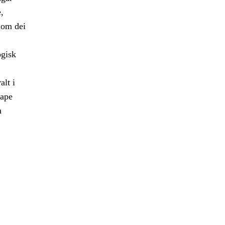
,
lom dei
ogisk
alt i
kape
n