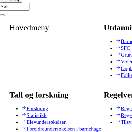
Hovedmeny
Utdanni
Barn
SFO
Grun
Vide
Oppl
Folk
Tall og forskning
Regelve
Forskning
Rege
Statistikk
Rege
Elevundersøkelsen
Tilsy
Foreldreundersøkelsen i barnehage