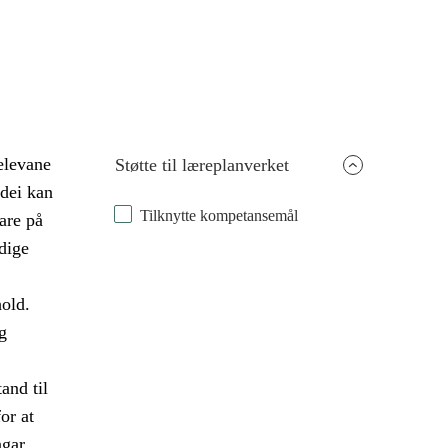
 elevane
Støtte til læreplanverket
 dei kan
Tilknytte kompetansemål
are på
dige
old.
g
and til
or at
ngar