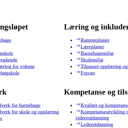
ngsløpet
Læring og inklude
ehage
Rammeplaner
Læreplaner
nskole
Barnehagemiljø
regående
Skolemiljø
æring for voksne
Tilpasset opplæring og
ehøgskole
Fravær
rk
Kompetanse og til
lverk for barnehage
Kvalitet og kompetans
lverk for skole og opplæring
Kompetanseutvikling 
videreutdanning
n
Lederutdanning