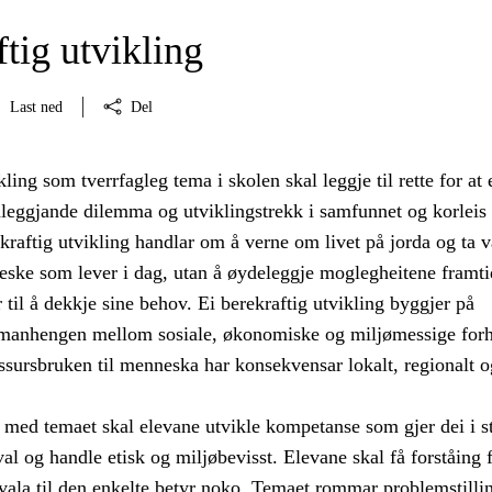
tig utvikling
Last ned
Del
kling som tverrfagleg tema i skolen skal leggje til rette for at
nleggjande dilemma og utviklingstrekk i samfunnet og korleis
kraftig utvikling handlar om å verne om livet på jorda og ta v
eske som lever i dag, utan å øydeleggje moglegheitene framti
 til å dekkje sine behov. Ei berekraftig utvikling byggjer på
amanhengen mellom sosiale, økonomiske og miljømessige forh
ssursbruken til menneska har konsekvensar lokalt, regionalt o
med temaet skal elevane utvikle kompetanse som gjer dei i st
val og handle etisk og miljøbevisst. Elevane skal få forståing f
vala til den enkelte betyr noko. Temaet rommar problemstilli