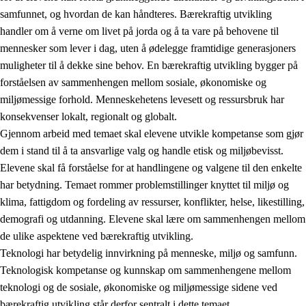
samfunnet, og hvordan de kan håndteres. Bærekraftig utvikling
handler om å verne om livet på jorda og å ta vare på behovene til
mennesker som lever i dag, uten å ødelegge framtidige generasjoners
muligheter til å dekke sine behov. En bærekraftig utvikling bygger på
forståelsen av sammenhengen mellom sosiale, økonomiske og
miljømessige forhold. Menneskehetens levesett og ressursbruk har
2.
Prinsipper for læring, utvikling og danning
konsekvenser lokalt, regionalt og globalt.
Gjennom arbeid med temaet skal elevene utvikle kompetanse som gjør
2.1
Sosial læring og utvikling
dem i stand til å ta ansvarlige valg og handle etisk og miljøbevisst.
2.2
Kompetanse i fagene
Elevene skal få forståelse for at handlingene og valgene til den enkelte
har betydning. Temaet rommer problemstillinger knyttet til miljø og
2.3
Grunnleggende ferdigheter
klima, fattigdom og fordeling av ressurser, konflikter, helse, likestilling,
2.4
Å lære å lære
demografi og utdanning. Elevene skal lære om sammenhengen mellom
de ulike aspektene ved bærekraftig utvikling.
Tverrfaglige temaer
Teknologi har betydelig innvirkning på menneske, miljø og samfunn.
2.5
Tverrfaglige temaer
Teknologisk kompetanse og kunnskap om sammenhengene mellom
teknologi og de sosiale, økonomiske og miljømessige sidene ved
2.5.1
Folkehelse og livsmestring
bærekraftig utvikling står derfor sentralt i dette temaet.