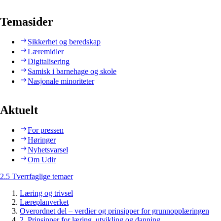
Temasider
Sikkerhet og beredskap
Læremidler
Digitalisering
Samisk i barnehage og skole
Nasjonale minoriteter
Aktuelt
For pressen
Høringer
Nyhetsvarsel
Om Udir
2.5 Tverrfaglige temaer
Læring og trivsel
Læreplanverket
Overordnet del – verdier og prinsipper for grunnopplæringen
2. Prinsipper for læring, utvikling og danning