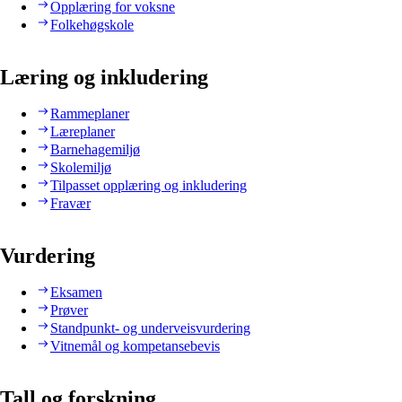
Opplæring for voksne
Folkehøgskole
Læring og inkludering
Rammeplaner
Læreplaner
Barnehagemiljø
Skolemiljø
Tilpasset opplæring og inkludering
Fravær
Vurdering
Eksamen
Prøver
Standpunkt- og underveisvurdering
Vitnemål og kompetansebevis
Tall og forskning