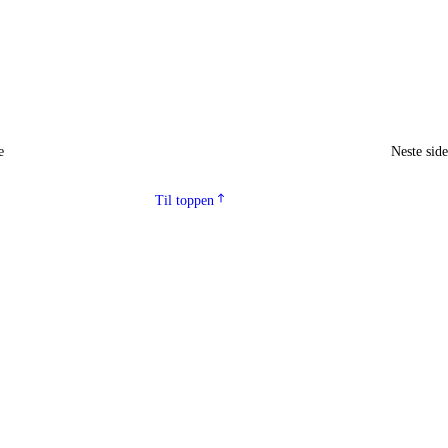
e
Neste sid
Til toppen