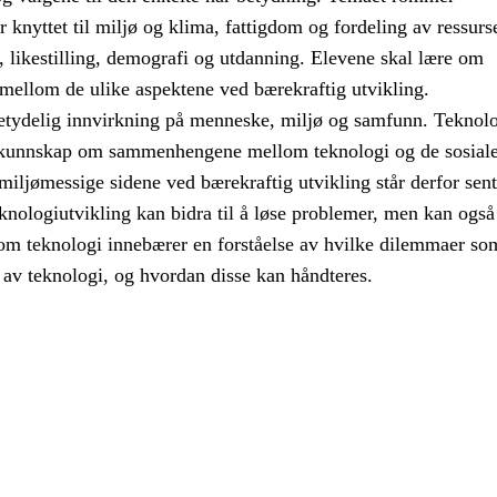
r knyttet til miljø og klima, fattigdom og fordeling av ressurse
e, likestilling, demografi og utdanning. Elevene skal lære om
llom de ulike aspektene ved bærekraftig utvikling.
etydelig innvirkning på menneske, miljø og samfunn. Teknol
kunnskap om sammenhengene mellom teknologi og de sosiale
ljømessige sidene ved bærekraftig utvikling står derfor sentr
knologiutvikling kan bidra til å løse problemer, men kan også
m teknologi innebærer en forståelse av hvilke dilemmaer so
 av teknologi, og hvordan disse kan håndteres.