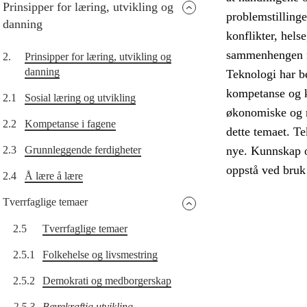
Prinsipper for læring, utvikling og
problemstillinge
danning
konflikter, hels
sammenhengen me
2.
Prinsipper for læring, utvikling og
danning
Teknologi har b
kompetanse og 
2.1
Sosial læring og utvikling
økonomiske og mi
2.2
Kompetanse i fagene
dette temaet. Te
2.3
Grunnleggende ferdigheter
nye. Kunnskap o
oppstå ved bruk
2.4
Å lære å lære
Tverrfaglige temaer
2.5
Tverrfaglige temaer
2.5.1
Folkehelse og livsmestring
2.5.2
Demokrati og medborgerskap
2.5.3
Bærekraftig utvikling