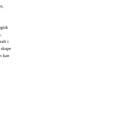
r,
ogisk
,
alt i
 skape
m kan