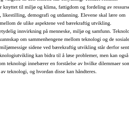
r knyttet til miljø og klima, fattigdom og fordeling av ressurse
e, likestilling, demografi og utdanning. Elevene skal lære om
llom de ulike aspektene ved bærekraftig utvikling.
etydelig innvirkning på menneske, miljø og samfunn. Teknol
kunnskap om sammenhengene mellom teknologi og de sosiale
ljømessige sidene ved bærekraftig utvikling står derfor sentr
knologiutvikling kan bidra til å løse problemer, men kan også
m teknologi innebærer en forståelse av hvilke dilemmaer so
 av teknologi, og hvordan disse kan håndteres.