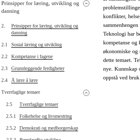
Prinsipper for læring, utvikling og
problemstillinge
danning
konflikter, hels
sammenhengen me
2.
Prinsipper for læring, utvikling og
danning
Teknologi har b
kompetanse og 
2.1
Sosial læring og utvikling
økonomiske og mi
2.2
Kompetanse i fagene
dette temaet. Te
2.3
Grunnleggende ferdigheter
nye. Kunnskap o
oppstå ved bruk
2.4
Å lære å lære
Tverrfaglige temaer
2.5
Tverrfaglige temaer
2.5.1
Folkehelse og livsmestring
2.5.2
Demokrati og medborgerskap
2.5.3
Bærekraftig utvikling