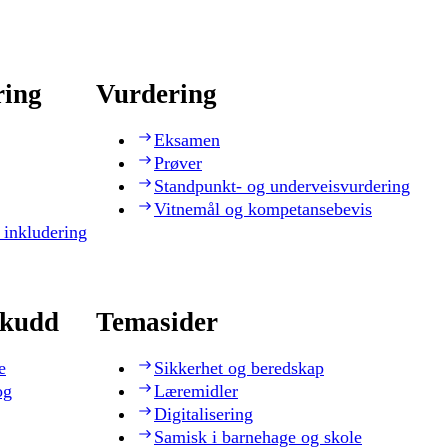
ring
Vurdering
Eksamen
Prøver
Standpunkt- og underveisvurdering
Vitnemål og kompetansebevis
 inkludering
skudd
Temasider
e
Sikkerhet og beredskap
og
Læremidler
Digitalisering
Samisk i barnehage og skole