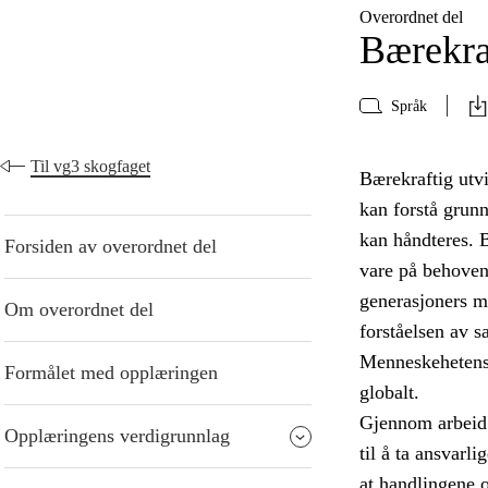
Overordnet del
Bærekra
Språk
Til vg3 skogfaget
Bærekraftig utvi
kan forstå grun
kan håndteres. B
Forsiden av overordnet del
vare på behoven
generasjoners mu
Om overordnet del
forståelsen av 
Menneskehetens 
Formålet med opplæringen
globalt.
Gjennom arbeid 
Opplæringens verdigrunnlag
til å ta ansvarl
at handlingene 