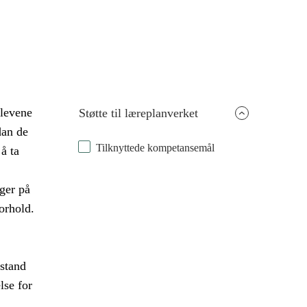
elevene
Støtte til læreplanverket
dan de
Tilknyttede kompetansemål
å ta
ger på
orhold.
stand
lse for