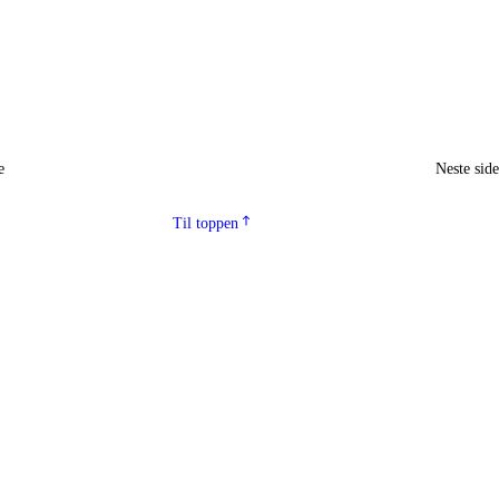
e
Neste sid
Til toppen