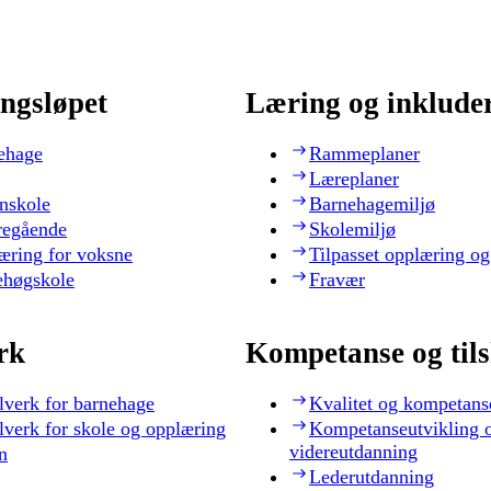
ngsløpet
Læring og inklude
ehage
Rammeplaner
Læreplaner
nskole
Barnehagemiljø
regående
Skolemiljø
æring for voksne
Tilpasset opplæring og
ehøgskole
Fravær
rk
Kompetanse og til
lverk for barnehage
Kvalitet og kompetans
lverk for skole og opplæring
Kompetanseutvikling 
videreutdanning
n
Lederutdanning