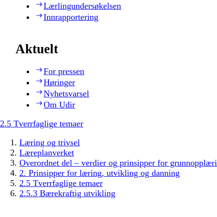
Lærlingundersøkelsen
Innrapportering
Aktuelt
For pressen
Høringer
Nyhetsvarsel
Om Udir
2.5 Tverrfaglige temaer
Læring og trivsel
Læreplanverket
Overordnet del – verdier og prinsipper for grunnopplær
2. Prinsipper for læring, utvikling og danning
2.5 Tverrfaglige temaer
2.5.3 Bærekraftig utvikling