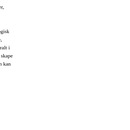
r,
ogisk
,
alt i
 skape
m kan