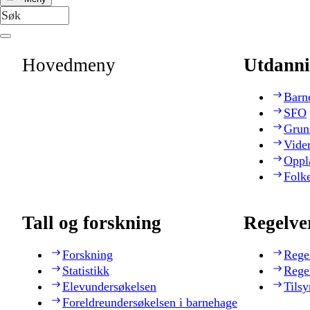
Hovedmeny
Utdanni
Barn
SFO
Grun
Vide
Oppl
Folk
Tall og forskning
Regelve
Forskning
Rege
Statistikk
Rege
Elevundersøkelsen
Tilsy
Foreldreundersøkelsen i barnehage