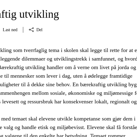
ftig utvikling
Last ned
Del
kling som tverrfaglig tema i skolen skal legge til rette for at 
nleggende dilemmaer og utviklingstrekk i samfunnet, og hvor
ærekraftig utvikling handler om å verne om livet på jorda og 
e til mennesker som lever i dag, uten å ødelegge framtidige
ligheter til å dekke sine behov. En bærekraftig utvikling byg
sammenhengen mellom sosiale, økonomiske og miljømessige f
levesett og ressursbruk har konsekvenser lokalt, regionalt og
med temaet skal elevene utvikle kompetanse som gjør dem i 
ige valg og handle etisk og miljøbevisst. Elevene skal få forståe
og valgene til den enkelte har betydning. Temaet rommer