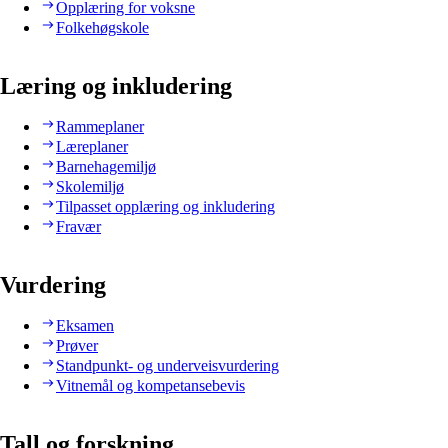
Opplæring for voksne
Folkehøgskole
Læring og inkludering
Rammeplaner
Læreplaner
Barnehagemiljø
Skolemiljø
Tilpasset opplæring og inkludering
Fravær
Vurdering
Eksamen
Prøver
Standpunkt- og underveisvurdering
Vitnemål og kompetansebevis
Tall og forskning