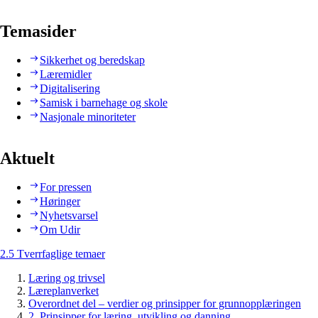
Temasider
Sikkerhet og beredskap
Læremidler
Digitalisering
Samisk i barnehage og skole
Nasjonale minoriteter
Aktuelt
For pressen
Høringer
Nyhetsvarsel
Om Udir
2.5 Tverrfaglige temaer
Læring og trivsel
Læreplanverket
Overordnet del – verdier og prinsipper for grunnopplæringen
2. Prinsipper for læring, utvikling og danning