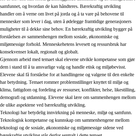
samfunnet, og hvordan de kan håndteres. Bærekraftig utvikling
handler om å verne om livet på jorda og å ta vare på behovene til
mennesker som lever i dag, uten å ødelegge framtidige generasjoners
muligheter til å dekke sine behov. En bærekraftig utvikling bygger på
forståelsen av sammenhengen mellom sosiale, økonomiske og
miljømessige forhold. Menneskehetens levesett og ressursbruk har
2.
Prinsipper for læring, utvikling og danning
konsekvenser lokalt, regionalt og globalt.
Gjennom arbeid med temaet skal elevene utvikle kompetanse som gjør
2.1
Sosial læring og utvikling
dem i stand til å ta ansvarlige valg og handle etisk og miljøbevisst.
2.2
Kompetanse i fagene
Elevene skal få forståelse for at handlingene og valgene til den enkelte
har betydning. Temaet rommer problemstillinger knyttet til miljø og
2.3
Grunnleggende ferdigheter
klima, fattigdom og fordeling av ressurser, konflikter, helse, likestilling,
2.4
Å lære å lære
demografi og utdanning. Elevene skal lære om sammenhengen mellom
de ulike aspektene ved bærekraftig utvikling.
Tverrfaglige temaer
Teknologi har betydelig innvirkning på menneske, miljø og samfunn.
2.5
Tverrfaglige temaer
Teknologisk kompetanse og kunnskap om sammenhengene mellom
teknologi og de sosiale, økonomiske og miljømessige sidene ved
2.5.1
Folkehelse og livsmestring
bærekraftig utvikling står derfor sentralt i dette temaet.