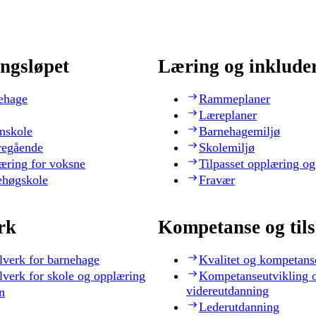
ngsløpet
Læring og inklude
ehage
Rammeplaner
Læreplaner
nskole
Barnehagemiljø
regående
Skolemiljø
æring for voksne
Tilpasset opplæring og
ehøgskole
Fravær
rk
Kompetanse og til
lverk for barnehage
Kvalitet og kompetans
lverk for skole og opplæring
Kompetanseutvikling 
videreutdanning
n
Lederutdanning