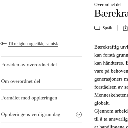
Overordnet del
Bærekra
Språk
Til religion og etikk, samisk
Bærekraftig utvi
kan forstå grun
kan håndteres. B
Forsiden av overordnet del
vare på behoven
generasjoners mu
Om overordnet del
forståelsen av 
Menneskehetens 
Formålet med opplæringen
globalt.
Gjennom arbeid 
Opplæringens verdigrunnlag
til å ta ansvarl
at handlingene 