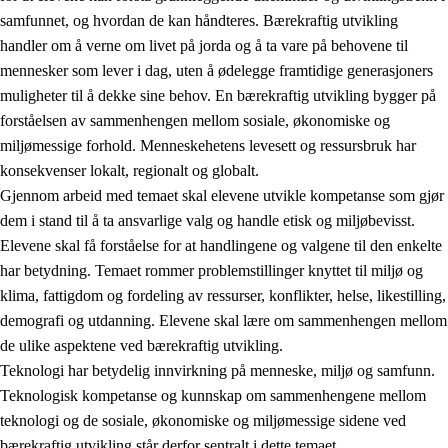
samfunnet, og hvordan de kan håndteres. Bærekraftig utvikling
handler om å verne om livet på jorda og å ta vare på behovene til
mennesker som lever i dag, uten å ødelegge framtidige generasjoners
muligheter til å dekke sine behov. En bærekraftig utvikling bygger på
forståelsen av sammenhengen mellom sosiale, økonomiske og
miljømessige forhold. Menneskehetens levesett og ressursbruk har
2.
Prinsipper for læring, utvikling og danning
konsekvenser lokalt, regionalt og globalt.
Gjennom arbeid med temaet skal elevene utvikle kompetanse som gjør
2.1
Sosial læring og utvikling
dem i stand til å ta ansvarlige valg og handle etisk og miljøbevisst.
2.2
Kompetanse i fagene
Elevene skal få forståelse for at handlingene og valgene til den enkelte
har betydning. Temaet rommer problemstillinger knyttet til miljø og
2.3
Grunnleggende ferdigheter
klima, fattigdom og fordeling av ressurser, konflikter, helse, likestilling,
2.4
Å lære å lære
demografi og utdanning. Elevene skal lære om sammenhengen mellom
de ulike aspektene ved bærekraftig utvikling.
Tverrfaglige temaer
Teknologi har betydelig innvirkning på menneske, miljø og samfunn.
2.5
Tverrfaglige temaer
Teknologisk kompetanse og kunnskap om sammenhengene mellom
teknologi og de sosiale, økonomiske og miljømessige sidene ved
2.5.1
Folkehelse og livsmestring
bærekraftig utvikling står derfor sentralt i dette temaet.