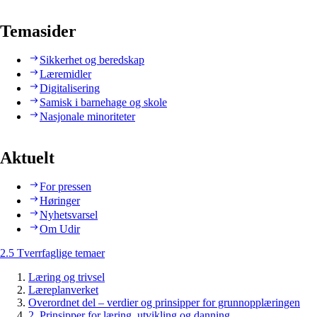
Temasider
Sikkerhet og beredskap
Læremidler
Digitalisering
Samisk i barnehage og skole
Nasjonale minoriteter
Aktuelt
For pressen
Høringer
Nyhetsvarsel
Om Udir
2.5 Tverrfaglige temaer
Læring og trivsel
Læreplanverket
Overordnet del – verdier og prinsipper for grunnopplæringen
2. Prinsipper for læring, utvikling og danning