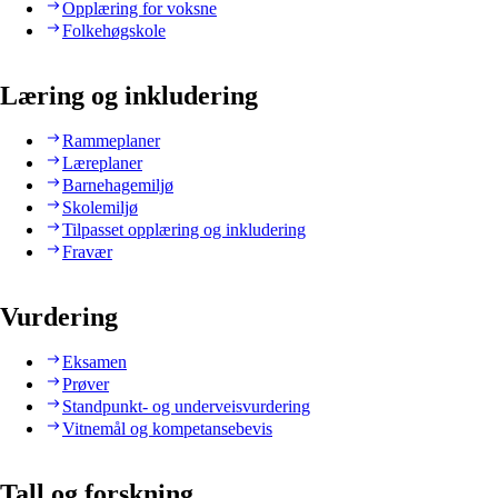
Opplæring for voksne
Folkehøgskole
Læring og inkludering
Rammeplaner
Læreplaner
Barnehagemiljø
Skolemiljø
Tilpasset opplæring og inkludering
Fravær
Vurdering
Eksamen
Prøver
Standpunkt- og underveisvurdering
Vitnemål og kompetansebevis
Tall og forskning