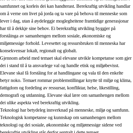
samfunnet og korleis dei kan handterast. Berekraftig utvikling handlar
om å verne om livet på jorda og ta vare på behova til menneske som
lever i dag, utan å øydeleggje moglegheitene framtidige generasjonar
har til å dekkje sine behov. Ei berekraftig utvikling byggjer på
forståinga av samanhengen mellom sosiale, økonomiske og
miljømessige forhold. Levesettet og ressursbruken til menneska har
2.
Prinsipp for læring, utvikling og danning
konsekvensar lokalt, regionalt og globalt.
Gjennom arbeid med temaet skal elevane utvikle kompetanse som gjer
2.1
Sosial læring og utvikling
dei i stand til å ta ansvarlege val og handle etisk og miljøbevisst.
2.2
Kompetanse i faga
Elevane skal få forståing for at handlingane og vala til den enkelte
betyr noko. Temaet rommar problemstillingar knytte til miljø og klima,
2.3
Grunnleggjande ferdigheiter
fattigdom og fordeling av ressursar, konfliktar, helse, likestilling,
2.4
Å lære å lære
demografi og utdanning. Elevane skal lære om samanhengen mellom
dei ulike aspekta ved berekraftig utvikling.
Tverrfaglege tema
Teknologi har betydeleg innverknad på menneske, miljø og samfunn.
2.5
Tverrfaglege tema
Teknologisk kompetanse og kunnskap om samanhengen mellom
teknologi og dei sosiale, økonomiske og miljømessige sidene ved
2.5.1
Folkehelse og livsmeistring
berekraftig utvikling står derfor sentralt i dette temaet.