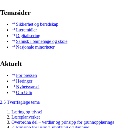
Temasider
Sikkerhet og beredskap
Læremidler
Digitalisering
Samisk i barnehage og skole
Nasjonale minoriteter
Aktuelt
For pressen
Høringer
Nyhetsvarsel
Om Udir
2.5 Tverrfaglege tema
Læring og trivsel
Læreplanverket
Overordna del – verdiar og prinsipp for grunnopplæringa
2. Prinsipp for læring, utvikling og danning