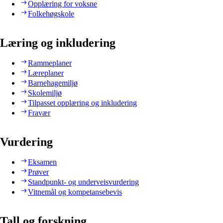
Opplæring for voksne
Folkehøgskole
Læring og inkludering
Rammeplaner
Læreplaner
Barnehagemiljø
Skolemiljø
Tilpasset opplæring og inkludering
Fravær
Vurdering
Eksamen
Prøver
Standpunkt- og underveisvurdering
Vitnemål og kompetansebevis
Tall og forskning