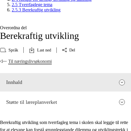
2.5 Tverrfaglege tema
2.5.3 Berekraftig utvikling
Overordna del
Berekraftig utvikling
Språk
Last ned
Del
Til næringslivsøkonomi
Innhald
Støtte til læreplanverket
Berekraftig utvikling som tverrfagleg tema i skolen skal leggje til rette
for at elevane kan forstå grunnleggjande dilemma og utviklingstrekk i