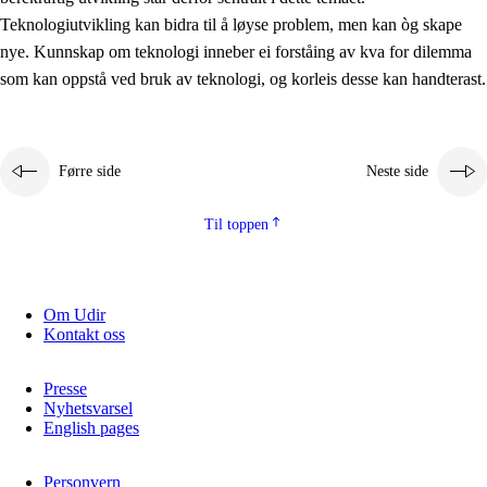
2.5.2
Demokrati og medborgarskap
Teknologiutvikling kan bidra til å løyse problem, men kan òg skape
nye. Kunnskap om teknologi inneber ei forståing av kva for dilemma
2.5.3
Berekraftig utvikling
som kan oppstå ved bruk av teknologi, og korleis desse kan handterast.
Førre side
Neste side
Til toppen
Om Udir
Kontakt oss
Presse
Nyhetsvarsel
English pages
Personvern