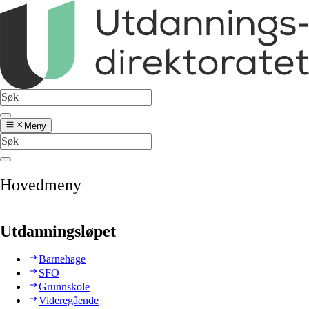
Meny
Hovedmeny
Utdanningsløpet
Barnehage
SFO
Grunnskole
Videregående