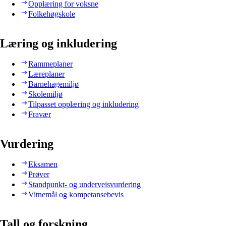
Opplæring for voksne
Folkehøgskole
Læring og inkludering
Rammeplaner
Læreplaner
Barnehagemiljø
Skolemiljø
Tilpasset opplæring og inkludering
Fravær
Vurdering
Eksamen
Prøver
Standpunkt- og underveisvurdering
Vitnemål og kompetansebevis
Tall og forskning