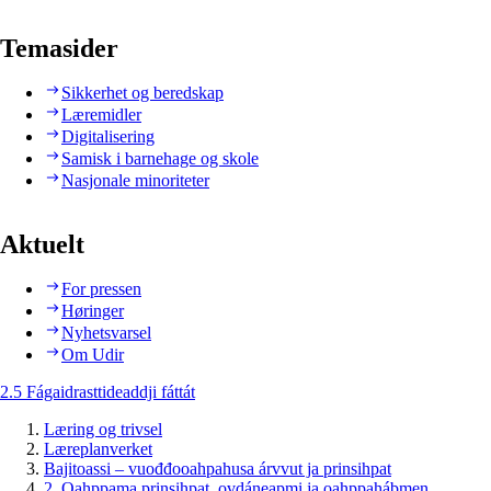
Temasider
Sikkerhet og beredskap
Læremidler
Digitalisering
Samisk i barnehage og skole
Nasjonale minoriteter
Aktuelt
For pressen
Høringer
Nyhetsvarsel
Om Udir
2.5 Fágaidrasttideaddji fáttát
Læring og trivsel
Læreplanverket
Bajitoassi – vuođđooahpahusa árvvut ja prinsihpat
2. Oahppama prinsihpat, ovdáneapmi ja oahppahábmen