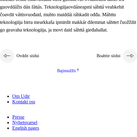
2.5.2
Demokratiija ja mielborgárvuohta
guovddážis dán fáttás. Teknologiijaovdáneapmi sáhttá veahkehit
čoavdit váttisvuođaid, muhto maiddái ráhkadit ođđa. Máhttu
2.5.3
Guoddevaš ovdáneapmi
teknologiija birra mearkkaša ipmirdit makkár dilemmat sáhttet čuožžilit
go geavaha teknologiija, ja movt daid sáhttá gieđahallat.
Ovddit siidui
Boahtte siidui
Bajimužžii
Om Udir
Kontakt oss
Presse
Nyhetsvarsel
English pages