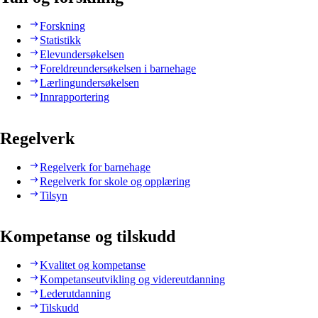
Forskning
Statistikk
Elevundersøkelsen
Foreldreundersøkelsen i barnehage
Lærlingundersøkelsen
Innrapportering
Regelverk
Regelverk for barnehage
Regelverk for skole og opplæring
Tilsyn
Kompetanse og tilskudd
Kvalitet og kompetanse
Kompetanseutvikling og videreutdanning
Lederutdanning
Tilskudd