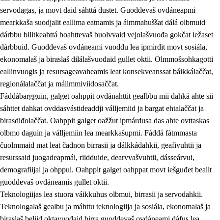
servodagas, ja movt daid sáhttá dustet. Guoddevaš ovdáneapmi
mearkkaša suodjalit eallima eatnamis ja áimmahuššat dálá olbmuid
dárbbu bilitkeahttá boahttevaš buolvvaid vejolašvuođa gokčat iežaset
dárbbuid. Guoddevaš ovdáneami vuođđu lea ipmirdit movt sosiála,
ekonomalaš ja biraslaš dilálašvuođaid gullet oktii. Olmmošsohkagotti
eallinvuogis ja resursageavaheamis leat konsekveanssat báikkálaččat,
2.
Oahppama prinsihpat, ovdáneapmi ja oahppahábmen
regionálalaččat ja máilmmiviidosaččat.
Fáddábargguin, galget oahppit ovdánahttit gealbbu mii dahká ahte sii
2.1
Sosiála oahppan ja ovdáneapmi
sáhttet dahkat ovddasvástideaddji válljemiid ja bargat ehtalaččat ja
2.2
Gealbu fágain
birasdiđolaččat. Oahppit galget oažžut ipmárdusa das ahte ovttaskas
olbmo daguin ja válljemiin lea mearkkašupmi. Fáddá fátmmasta
2.3
Vuođđogálggat
čuolmmaid mat leat čadnon birrasii ja dálkkádahkii, geafivuhtii ja
2.4
Oahppat oahppat
resurssaid juogadeapmái, riidduide, dearvvašvuhtii, dásseárvui,
demografiijai ja ohppui. Oahppit galget oahppat movt iešguđet bealit
Fágaidrasttideaddji fáttát
guoddevaš ovdáneamis gullet oktii.
2.5
Fágaidrasttideaddji fáttát
Teknologiijas lea stuora váikkuhus olbmui, birrasii ja servodahkii.
Teknologalaš gealbu ja máhttu teknologiija ja sosiála, ekonomalaš ja
2.5.1
Álbmotdearvvašvuohta ja eallimis birget
biraslaš beliid oktavuođaid birra guoddevaš ovdáneami dáfus lea