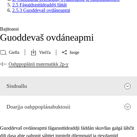
2.5 Fágaidrasttideaddji fáttát
2.5.3 Guoddevaš ovdáneapmi
Bajitoassi
Guoddevaš ovdáneapmi
Giella
Viečča
Juoge
Oahppoplánii matematikk 2p-y
Sisdoallu
Doarjja oahppoplánabuktosii
Guoddevaš ovdáneapmi fágarasttideaddji fáddán skuvllas galgá láhčit
dili dasa ahte oahppit sáhttet ipmirdit dilemmaid ja rievdamiid