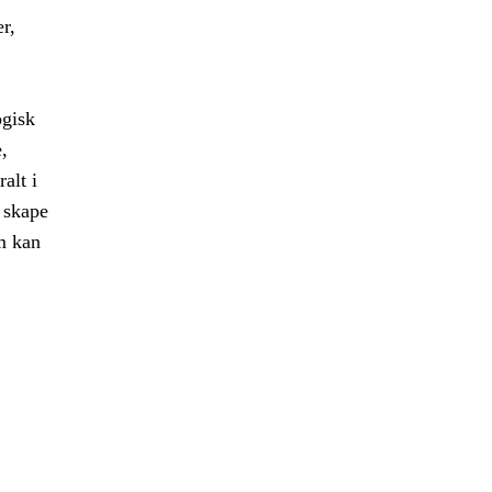
r,
ogisk
,
alt i
 skape
m kan