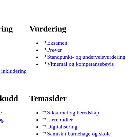
ring
Vurdering
Eksamen
Prøver
Standpunkt- og underveisvurdering
Vitnemål og kompetansebevis
 inkludering
skudd
Temasider
e
Sikkerhet og beredskap
og
Læremidler
Digitalisering
Samisk i barnehage og skole