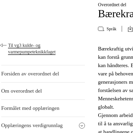
Overordnet del
Bærekra
Språk
Til vg3 kulde- og
Bærekraftig utvi
varmepumpeteknikkfaget
kan forstå grun
kan håndteres. B
Forsiden av overordnet del
vare på behoven
generasjoners mu
forståelsen av 
Om overordnet del
Menneskehetens 
globalt.
Formålet med opplæringen
Gjennom arbeid 
til å ta ansvarl
Opplæringens verdigrunnlag
at handlingene 