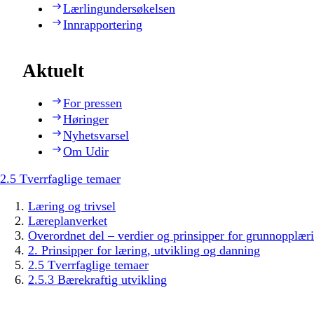
Lærlingundersøkelsen
Innrapportering
Aktuelt
For pressen
Høringer
Nyhetsvarsel
Om Udir
2.5 Tverrfaglige temaer
Læring og trivsel
Læreplanverket
Overordnet del – verdier og prinsipper for grunnopplær
2. Prinsipper for læring, utvikling og danning
2.5 Tverrfaglige temaer
2.5.3 Bærekraftig utvikling