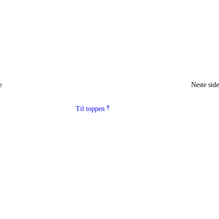
e
Neste sid
Til toppen