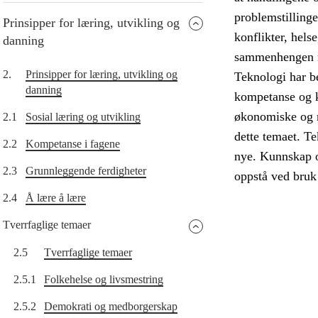
problemstillinge
Prinsipper for læring, utvikling og
konflikter, hels
danning
sammenhengen me
2.
Prinsipper for læring, utvikling og
Teknologi har b
danning
kompetanse og 
økonomiske og mi
2.1
Sosial læring og utvikling
dette temaet. Te
2.2
Kompetanse i fagene
nye. Kunnskap o
2.3
Grunnleggende ferdigheter
oppstå ved bruk
2.4
Å lære å lære
Tverrfaglige temaer
2.5
Tverrfaglige temaer
2.5.1
Folkehelse og livsmestring
2.5.2
Demokrati og medborgerskap