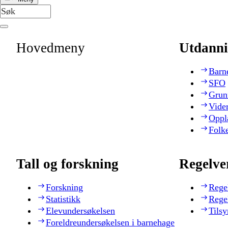
Hovedmeny
Utdanni
Barn
SFO
Grun
Vide
Oppl
Folk
Tall og forskning
Regelve
Forskning
Rege
Statistikk
Rege
Elevundersøkelsen
Tilsy
Foreldreundersøkelsen i barnehage