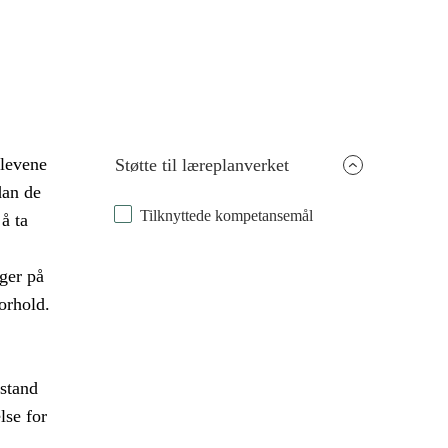
elevene
Støtte til læreplanverket
dan de
Tilknyttede kompetansemål
å ta
ger på
orhold.
stand
lse for