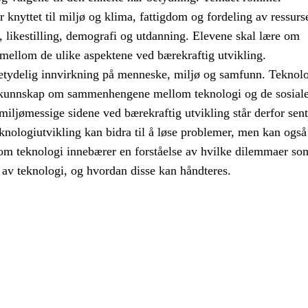
r knyttet til miljø og klima, fattigdom og fordeling av ressurse
e, likestilling, demografi og utdanning. Elevene skal lære om
llom de ulike aspektene ved bærekraftig utvikling.
etydelig innvirkning på menneske, miljø og samfunn. Teknol
kunnskap om sammenhengene mellom teknologi og de sosiale
ljømessige sidene ved bærekraftig utvikling står derfor sentr
knologiutvikling kan bidra til å løse problemer, men kan også
m teknologi innebærer en forståelse av hvilke dilemmaer so
 av teknologi, og hvordan disse kan håndteres.