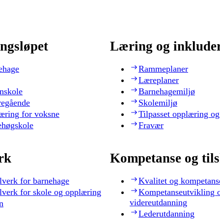
ngsløpet
Læring og inklude
ehage
Rammeplaner
Læreplaner
nskole
Barnehagemiljø
regående
Skolemiljø
æring for voksne
Tilpasset opplæring og
ehøgskole
Fravær
rk
Kompetanse og til
lverk for barnehage
Kvalitet og kompetans
lverk for skole og opplæring
Kompetanseutvikling 
videreutdanning
n
Lederutdanning