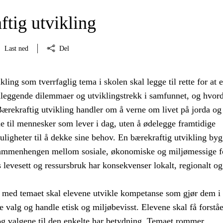
ftig utvikling
Last ned
Del
kling som tverrfaglig tema i skolen skal legge til rette for at 
nleggende dilemmaer og utviklingstrekk i samfunnet, og hvor
ærekraftig utvikling handler om å verne om livet på jorda og 
e til mennesker som lever i dag, uten å ødelegge framtidige
ligheter til å dekke sine behov. En bærekraftig utvikling byg
sammenhengen mellom sosiale, økonomiske og miljømessige f
levesett og ressursbruk har konsekvenser lokalt, regionalt og
med temaet skal elevene utvikle kompetanse som gjør dem i 
ige valg og handle etisk og miljøbevisst. Elevene skal få forståe
og valgene til den enkelte har betydning. Temaet rommer