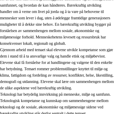
samfunnet, og hvordan de kan håndteres. Bærekraftig utvikling
handler om å verne om livet på jorda og å ta vare på behovene til
mennesker som lever i dag, uten å ødelegge framtidige generasjoners
muligheter til å dekke sine behov. En bærekraftig utvikling bygger på
forståelsen av sammenhengen mellom sosiale, økonomiske og
miljømessige forhold. Menneskehetens levesett og ressursbruk har
2.
Prinsipper for læring, utvikling og danning
konsekvenser lokalt, regionalt og globalt.
Gjennom arbeid med temaet skal elevene utvikle kompetanse som gjør
2.1
Sosial læring og utvikling
dem i stand til å ta ansvarlige valg og handle etisk og miljøbevisst.
2.2
Kompetanse i fagene
Elevene skal få forståelse for at handlingene og valgene til den enkelte
har betydning. Temaet rommer problemstillinger knyttet til miljø og
2.3
Grunnleggende ferdigheter
klima, fattigdom og fordeling av ressurser, konflikter, helse, likestilling,
2.4
Å lære å lære
demografi og utdanning. Elevene skal lære om sammenhengen mellom
de ulike aspektene ved bærekraftig utvikling.
Tverrfaglige temaer
Teknologi har betydelig innvirkning på menneske, miljø og samfunn.
2.5
Tverrfaglige temaer
Teknologisk kompetanse og kunnskap om sammenhengene mellom
teknologi og de sosiale, økonomiske og miljømessige sidene ved
2.5.1
Folkehelse og livsmestring
bærekraftig utvikling står derfor sentralt i dette temaet.