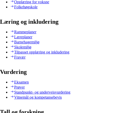
Opplæring for voksne
Folkehøgskole
Læring og inkludering
Rammeplaner
Læreplaner
Barnehagemiljø
Skolemiljø
Tilpasset opplæring og inkludering
Fravær
Vurdering
Eksamen
Prøver
Standpunkt- og underveisvurdering
Vitnemål og kompetansebevis
Tall og forskning