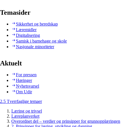
Temasider
Sikkerhet og beredskap
Læremidler
Digitalisering
Samisk i barnehage og skole
Nasjonale minoriteter
Aktuelt
For pressen
Høringer
Nyhetsvarsel
Om Udir
2.5 Tverrfaglige temaer
Læring og trivsel
Læreplanverket
Overordnet del – verdier og prinsipper for grunnopplæringen
2. Prinsipper for læring, utvikling og danning