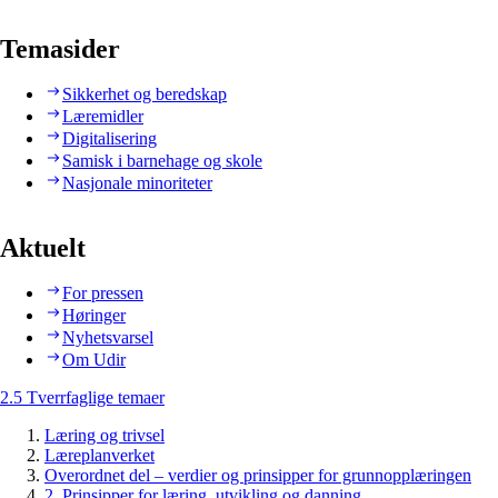
Temasider
Sikkerhet og beredskap
Læremidler
Digitalisering
Samisk i barnehage og skole
Nasjonale minoriteter
Aktuelt
For pressen
Høringer
Nyhetsvarsel
Om Udir
2.5 Tverrfaglige temaer
Læring og trivsel
Læreplanverket
Overordnet del – verdier og prinsipper for grunnopplæringen
2. Prinsipper for læring, utvikling og danning