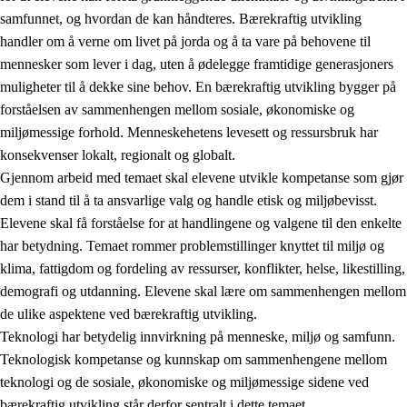
samfunnet, og hvordan de kan håndteres. Bærekraftig utvikling
handler om å verne om livet på jorda og å ta vare på behovene til
mennesker som lever i dag, uten å ødelegge framtidige generasjoners
muligheter til å dekke sine behov. En bærekraftig utvikling bygger på
forståelsen av sammenhengen mellom sosiale, økonomiske og
miljømessige forhold. Menneskehetens levesett og ressursbruk har
2.
Prinsipper for læring, utvikling og danning
konsekvenser lokalt, regionalt og globalt.
Gjennom arbeid med temaet skal elevene utvikle kompetanse som gjør
2.1
Sosial læring og utvikling
dem i stand til å ta ansvarlige valg og handle etisk og miljøbevisst.
2.2
Kompetanse i fagene
Elevene skal få forståelse for at handlingene og valgene til den enkelte
har betydning. Temaet rommer problemstillinger knyttet til miljø og
2.3
Grunnleggende ferdigheter
klima, fattigdom og fordeling av ressurser, konflikter, helse, likestilling,
2.4
Å lære å lære
demografi og utdanning. Elevene skal lære om sammenhengen mellom
de ulike aspektene ved bærekraftig utvikling.
Tverrfaglige temaer
Teknologi har betydelig innvirkning på menneske, miljø og samfunn.
2.5
Tverrfaglige temaer
Teknologisk kompetanse og kunnskap om sammenhengene mellom
teknologi og de sosiale, økonomiske og miljømessige sidene ved
2.5.1
Folkehelse og livsmestring
bærekraftig utvikling står derfor sentralt i dette temaet.