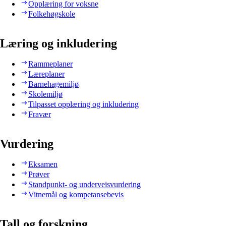
Opplæring for voksne
Folkehøgskole
Læring og inkludering
Rammeplaner
Læreplaner
Barnehagemiljø
Skolemiljø
Tilpasset opplæring og inkludering
Fravær
Vurdering
Eksamen
Prøver
Standpunkt- og underveisvurdering
Vitnemål og kompetansebevis
Tall og forskning