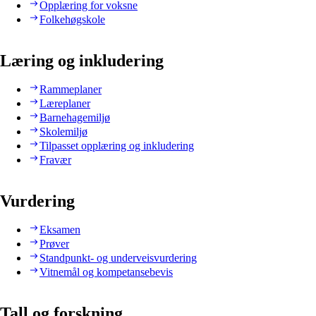
Opplæring for voksne
Folkehøgskole
Læring og inkludering
Rammeplaner
Læreplaner
Barnehagemiljø
Skolemiljø
Tilpasset opplæring og inkludering
Fravær
Vurdering
Eksamen
Prøver
Standpunkt- og underveisvurdering
Vitnemål og kompetansebevis
Tall og forskning