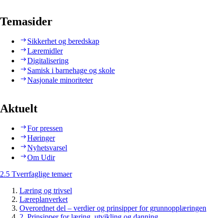
Temasider
Sikkerhet og beredskap
Læremidler
Digitalisering
Samisk i barnehage og skole
Nasjonale minoriteter
Aktuelt
For pressen
Høringer
Nyhetsvarsel
Om Udir
2.5 Tverrfaglige temaer
Læring og trivsel
Læreplanverket
Overordnet del – verdier og prinsipper for grunnopplæringen
2. Prinsipper for læring, utvikling og danning