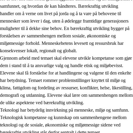
samfunnet, og hvordan de kan håndteres. Bærekraftig utvikling
handler om å verne om livet på jorda og å ta vare på behovene til
mennesker som lever i dag, uten å ødelegge framtidige generasjoners
muligheter til å dekke sine behov. En bærekraftig utvikling bygger på
forståelsen av sammenhengen mellom sosiale, økonomiske og
miljømessige forhold. Menneskehetens levesett og ressursbruk har
2.
Prinsipper for læring, utvikling og danning
konsekvenser lokalt, regionalt og globalt.
Gjennom arbeid med temaet skal elevene utvikle kompetanse som gjør
2.1
Sosial læring og utvikling
dem i stand til å ta ansvarlige valg og handle etisk og miljøbevisst.
2.2
Kompetanse i fagene
Elevene skal få forståelse for at handlingene og valgene til den enkelte
har betydning. Temaet rommer problemstillinger knyttet til miljø og
2.3
Grunnleggende ferdigheter
klima, fattigdom og fordeling av ressurser, konflikter, helse, likestilling,
2.4
Å lære å lære
demografi og utdanning. Elevene skal lære om sammenhengen mellom
de ulike aspektene ved bærekraftig utvikling.
Tverrfaglige temaer
Teknologi har betydelig innvirkning på menneske, miljø og samfunn.
2.5
Tverrfaglige temaer
Teknologisk kompetanse og kunnskap om sammenhengene mellom
teknologi og de sosiale, økonomiske og miljømessige sidene ved
2.5.1
Folkehelse og livsmestring
bærekraftig utvikling står derfor sentralt i dette temaet.