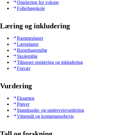
Opplæring for voksne
Folkehøgskole
Læring og inkludering
Rammeplaner
Læreplaner
Barnehagemiljø
Skolemiljø
Tilpasset opplæring og inkludering
Fravær
Vurdering
Eksamen
Prøver
Standpunkt- og underveisvurdering
Vitnemål og kompetansebevis
Tall og forskning