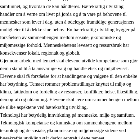
samfunnet, og hvordan de kan håndteres. Bærekraftig utvikling
handler om å verne om livet på jorda og å ta vare på behovene til
mennesker som lever i dag, uten å ødelegge framtidige generasjoners
muligheter til å dekke sine behov. En bærekraftig utvikling bygger på
forståelsen av sammenhengen mellom sosiale, økonomiske og
miljømessige forhold. Menneskehetens levesett og ressursbruk har
2.
Prinsipper for læring, utvikling og danning
konsekvenser lokalt, regionalt og globalt.
Gjennom arbeid med temaet skal elevene utvikle kompetanse som gjør
2.1
Sosial læring og utvikling
dem i stand til å ta ansvarlige valg og handle etisk og miljøbevisst.
2.2
Kompetanse i fagene
Elevene skal få forståelse for at handlingene og valgene til den enkelte
har betydning. Temaet rommer problemstillinger knyttet til miljø og
2.3
Grunnleggende ferdigheter
klima, fattigdom og fordeling av ressurser, konflikter, helse, likestilling,
2.4
Å lære å lære
demografi og utdanning. Elevene skal lære om sammenhengen mellom
de ulike aspektene ved bærekraftig utvikling.
Tverrfaglige temaer
Teknologi har betydelig innvirkning på menneske, miljø og samfunn.
2.5
Tverrfaglige temaer
Teknologisk kompetanse og kunnskap om sammenhengene mellom
teknologi og de sosiale, økonomiske og miljømessige sidene ved
2.5.1
Folkehelse og livsmestring
bærekraftig utvikling står derfor sentralt i dette temaet.