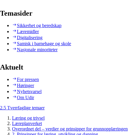
Temasider
Sikkerhet og beredskap
Læremidler
Digitalisering
Samisk i barnehage og skole
Nasjonale minoriteter
Aktuelt
For pressen
Høringer
Nyhetsvarsel
Om Udir
2.5 Tverrfaglige temaer
Læring og trivsel
Læreplanverket
Overordnet del – verdier og prinsipper for grunnopplæringen
2. Prinsipper for læring, utvikling og danning