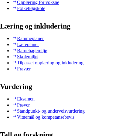
Opplæring for voksne
Folkehøgskole
Læring og inkludering
Rammeplaner
Læreplaner
Barnehagemiljø
Skolemiljø
Tilpasset opplæring og inkludering
Fravær
Vurdering
Eksamen
Prøver
Standpunkt- og underveisvurdering
Vitnemål og kompetansebevis
Tall og forskning