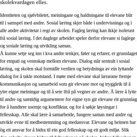
skolekvardagen elles.
Identiteten og sjølvbiletet, meiningane og haldningane til elevane blir
til i samspel med andre. Sosial læring skjer både i undervisninga og i
alle andre aktivitetar i regi av skolen. Fagleg læring kan ikkje isolerast
frå sosial læring. I det daglege arbeidet speler derfor elevane si faglege
2.
Prinsipp for læring, utvikling og danning
og sosiale læring og utvikling saman.
Å kunne setje seg inn i kva andre tenkjer, føler og erfarer, er grunnlaget
2.1
Sosial læring og utvikling
for empati og vennskap mellom elevane. Dialog står sentralt i sosial
2.2
Kompetanse i faga
læring, og skolen skal formidle verdien og betydninga av ein lyttande
dialog for å takle motstand. I møte med elevane skal lærarane fremje
2.3
Grunnleggjande ferdigheiter
kommunikasjon og samarbeid som gir elevane mot og tryggleik til å
2.4
Å lære å lære
ytre eigne meiningar og til å seie ifrå på vegner av andre. Å lære å lytte
til andre og samtidig argumentere for eigne syn gir elevane eit grunnlag
Tverrfaglege tema
for å handtere usemje og konfliktar, og for å søkje løysingar i
fellesskap. Alle skal lære å samarbeide, fungere saman med andre og
utvikle evne til medbestemming og medansvar. Elevane og heimen har
òg eit ansvar for å bidra til ein god fellesskap og eit godt miljø. Slik