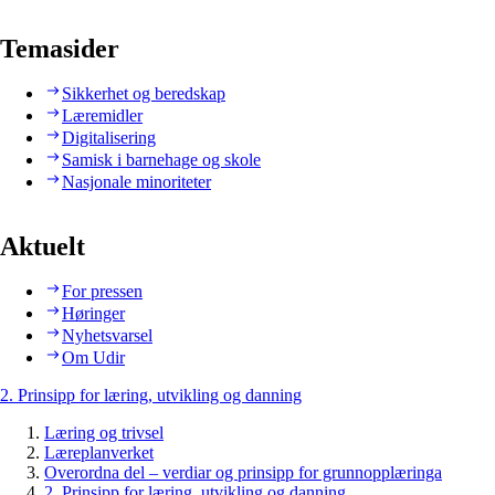
Temasider
Sikkerhet og beredskap
Læremidler
Digitalisering
Samisk i barnehage og skole
Nasjonale minoriteter
Aktuelt
For pressen
Høringer
Nyhetsvarsel
Om Udir
2. Prinsipp for læring, utvikling og danning
Læring og trivsel
Læreplanverket
Overordna del – verdiar og prinsipp for grunnopplæringa
2. Prinsipp for læring, utvikling og danning