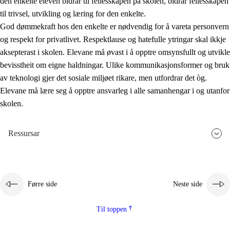
den enkelte eleven bidrar til fellesskapen på skolen, bidrar fellesskapen
til trivsel, utvikling og læring for den enkelte.
God dømmekraft hos den enkelte er nødvendig for å vareta personvern
og respekt for privatlivet. Respektlause og hatefulle ytringar skal ikkje
aksepterast i skolen. Elevane må øvast i å opptre omsynsfullt og utvikle
bevisstheit om eigne haldningar. Ulike kommunikasjonsformer og bruk
av teknologi gjer det sosiale miljøet rikare, men utfordrar det òg.
Elevane må lære seg å opptre ansvarleg i alle samanhengar i og utanfor
skolen.
Ressursar
Førre side
Neste side
Til toppen