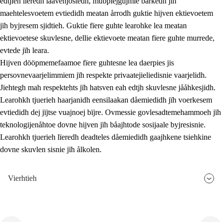
edtjieh lïeredh laavenjostedh, mubpiejgujmie barkedh jïh
maehtelesvoetem evtiedidh meatan årrodh guktie hijven ektievoetem
jïh byjresem sjidtieh. Guktie fïere guhte learohke lea meatan
ektievoetese skuvlesne, dellie ektievoete meatan fïere guhte murrede,
evtede jïh leara.
Hijven dööpmemefaamoe fïere guhtesne lea daerpies jis
persovnevaarjelimmiem jïh respekte privaatejieliedisnie vaarjelidh.
Jiehtegh mah respektehts jïh hatsven eah edtjh skuvlesne jååhkesjidh.
Learohkh tjuerieh haarjanidh eensilaakan dåemiedidh jïh voerkesem
evtiedidh dej jïjtse vuajnoej bïjre. Ovmessie govlesadtemehammoeh jïh
teknologijenåhtoe dovne hijven jïh båajhtode sosijaale byjresisnie.
Learohkh tjuerieh lïeredh deadteles dåemiedidh gaajhkene tsiehkine
dovne skuvlen sisnie jïh ålkolen.
Vierhtieh