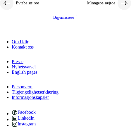
Evtebe sæjroe
Minngebe sæjroe
Bijjemassese
Om Udir
Kontakt oss
Presse
Nyhetsvarsel
English pages
Personvern
Tilgjengelighetserklæring
Informasjonskapsler
Facebook
LinkedIn
Instagram