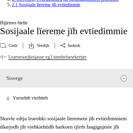
2.1 Sosijaale lïereme jïh evtiedimmie
Bijjemes bielie
Sosijaale lïereme jïh evtiedimmie
Gïele
Veedtjh
Juekieh
Learoesoejkesjasse vg3 tannhelsesekretær
Sisvege
Vuesehth vierhtieh
Skuvle edtja learohki sosijaale lïeremem jïh evtiedimmiem
dåarjodh jïh viehkiehtidh barkoen tjïrrh faagigujmie jïh