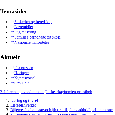
Temasider
Sikkerhet og beredskap
Læremidler
Digitalisering
Samisk i barnehage og skole
Nasjonale minoriteter
Aktuelt
For pressen
Høringer
Nyhetsvarsel
Om Udir
2. Lïeremen, evtiedimmien jïh skearkagimmien prinsihph
Læring og trivsel
Læreplanverket
Bijjemes bielie – aarvoeh jïh prinsihph maadthööhpehtimmesne
2. Lïeremen, evtiedimmien jïh skearkagimmien prinsihph