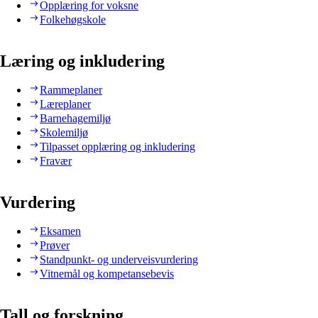
Opplæring for voksne
Folkehøgskole
Læring og inkludering
Rammeplaner
Læreplaner
Barnehagemiljø
Skolemiljø
Tilpasset opplæring og inkludering
Fravær
Vurdering
Eksamen
Prøver
Standpunkt- og underveisvurdering
Vitnemål og kompetansebevis
Tall og forskning