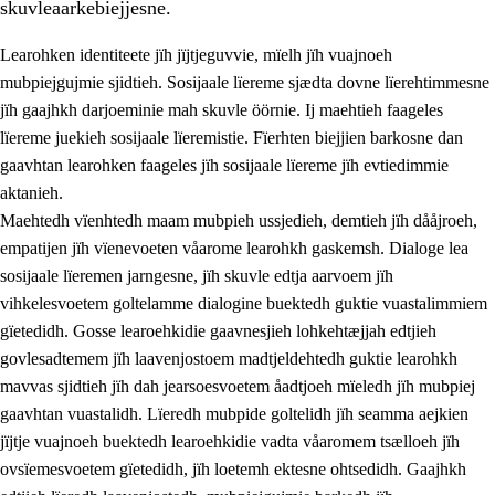
skuvleaarkebiejjesne.
Learohken identiteete jïh jïjtjeguvvie, mïelh jïh vuajnoeh
mubpiejgujmie sjidtieh. Sosijaale lïereme sjædta dovne lïerehtimmesne
jïh gaajhkh darjoeminie mah skuvle öörnie. Ij maehtieh faageles
lïereme juekieh sosijaale lïeremistie. Fïerhten biejjien barkosne dan
2.
Lïeremen, evtiedimmien jïh skearkagimmien prinsihph
gaavhtan learohken faageles jïh sosijaale lïereme jïh evtiedimmie
aktanieh.
2.1
Sosijaale lïereme jïh evtiedimmie
Maehtedh vïenhtedh maam mubpieh ussjedieh, demtieh jïh dååjroeh,
2.2
Maahtoe faagine
empatijen jïh vïenevoeten våarome learohkh gaskemsh. Dialoge lea
sosijaale lïeremen jarngesne, jïh skuvle edtja aarvoem jïh
2.3
Vihkeles tjiehpiesvoeth
vihkelesvoetem goltelamme dialogine buektedh guktie vuastalimmiem
2.4
Lïeredh lïeredh
gïetedidh. Gosse learoehkidie gaavnesjieh lohkehtæjjah edtjieh
govlesadtemem jïh laavenjostoem madtjeldehtedh guktie learohkh
Dåaresthfaageles teemah
mavvas sjidtieh jïh dah jearsoesvoetem åadtjoeh mïeledh jïh mubpiej
gaavhtan vuastalidh. Lïeredh mubpide goltelidh jïh seamma aejkien
jïjtje vuajnoeh buektedh learoehkidie vadta våaromem tsælloeh jïh
ovsïemesvoetem gïetedidh, jïh loetemh ektesne ohtsedidh. Gaajhkh