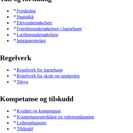
Forskning
Statistikk
Elevundersøkelsen
Foreldreundersøkelsen i barnehage
Lærlingundersøkelsen
Innrapportering
Regelverk
Regelverk for barnehage
Regelverk for skole og opplæring
Tilsyn
Kompetanse og tilskudd
Kvalitet og kompetanse
Kompetanseutvikling og videreutdanning
Lederutdanning
Tilskudd