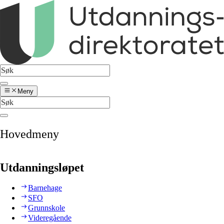
Meny
Hovedmeny
Utdanningsløpet
Barnehage
SFO
Grunnskole
Videregående