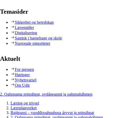
Temasider
Sikkerhet og beredskap
Læremidler
Digitalisering
Samisk i barnehage og skole
Nasjonale minoriteter
Aktuelt
For pressen
Høringer
Nyhetsvarsel
Om Udir
2. Oahppama prinsihpat, ovdáneapmi ja oahppahábmen
Læring og trivsel
Læreplanverket
Bajitoassi – vuođđooahpahusa árvvut ja prinsihpat
2. Oahppama prinsihpat, ovdáneapmi ja oahppahábmen