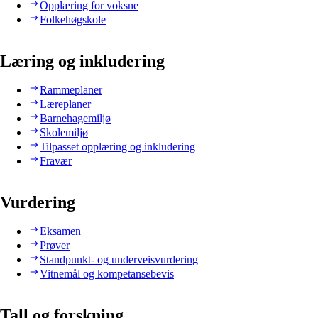
Opplæring for voksne
Folkehøgskole
Læring og inkludering
Rammeplaner
Læreplaner
Barnehagemiljø
Skolemiljø
Tilpasset opplæring og inkludering
Fravær
Vurdering
Eksamen
Prøver
Standpunkt- og underveisvurdering
Vitnemål og kompetansebevis
Tall og forskning