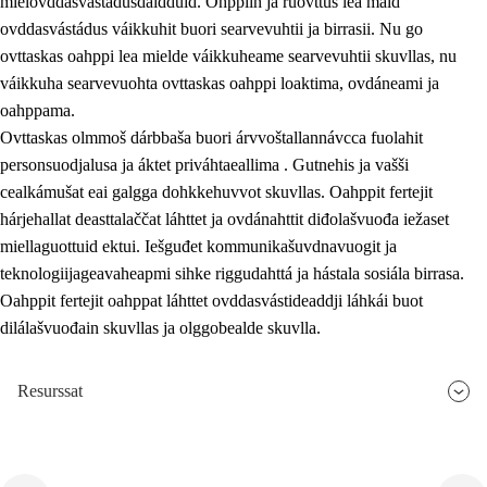
mielovddasvástádusdáidduid. Ohppiin ja ruovttus lea maid
ovddasvástádus váikkuhit buori searvevuhtii ja birrasii. Nu go
ovttaskas oahppi lea mielde váikkuheame searvevuhtii skuvllas, nu
váikkuha searvevuohta ovttaskas oahppi loaktima, ovdáneami ja
oahppama.
Ovttaskas olmmoš dárbbaša buori árvvoštallannávcca fuolahit
personsuodjalusa ja áktet priváhtaeallima . Gutnehis ja vašši
cealkámušat eai galgga dohkkehuvvot skuvllas. Oahppit fertejit
hárjehallat deasttalaččat láhttet ja ovdánahttit diđolašvuođa iežaset
miellaguottuid ektui. Iešguđet kommunikašuvdnavuogit ja
teknologiijageavaheapmi sihke riggudahttá ja hástala sosiála birrasa.
Oahppit fertejit oahppat láhttet ovddasvástideaddji láhkái buot
dilálašvuođain skuvllas ja olggobealde skuvlla.
Resurssat