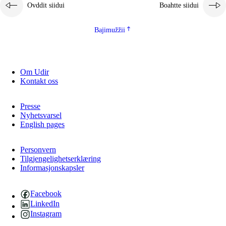
Ovddit siidui
Boahtte siidui
Bajimužžii
Om Udir
Kontakt oss
Presse
Nyhetsvarsel
English pages
Personvern
Tilgjengelighetserklæring
Informasjonskapsler
Facebook
LinkedIn
Instagram