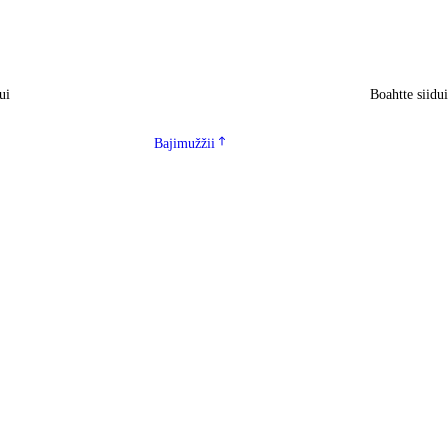
ui
Boahtte siidu
Bajimužžii