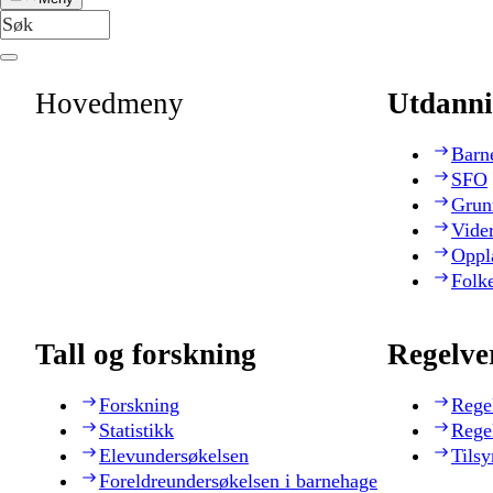
Hovedmeny
Utdanni
Barn
SFO
Grun
Vide
Oppl
Folk
Tall og forskning
Regelve
Forskning
Rege
Statistikk
Rege
Elevundersøkelsen
Tilsy
Foreldreundersøkelsen i barnehage