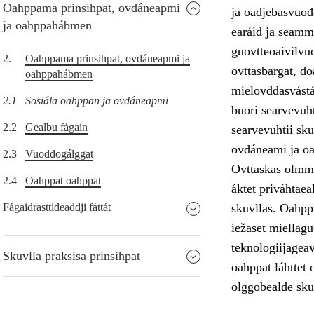
Oahppama prinsihpat, ovdáneapmi
ja oadjebasvuođa
ja oahppahábmen
earáid ja seamm
guovtteoaivilvuo
2.
Oahppama prinsihpat, ovdáneapmi ja
ovttasbargat, do
oahppahábmen
mielovddasvástá
2.1
Sosiála oahppan ja ovdáneapmi
buori searvevuht
2.2
Gealbu fágain
searvevuhtii sk
ovdáneami ja o
2.3
Vuođđogálggat
Ovttaskas olmmo
2.4
Oahppat oahppat
áktet priváhtae
Fágaidrasttideaddji fáttát
skuvllas. Oahppi
iežaset miellag
teknologiijageav
Skuvlla praksisa prinsihpat
oahppat láhttet 
olggobealde sku