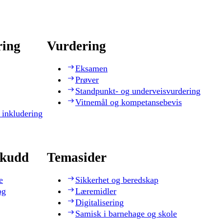
ring
Vurdering
Eksamen
Prøver
Standpunkt- og underveisvurdering
Vitnemål og kompetansebevis
 inkludering
skudd
Temasider
e
Sikkerhet og beredskap
og
Læremidler
Digitalisering
Samisk i barnehage og skole