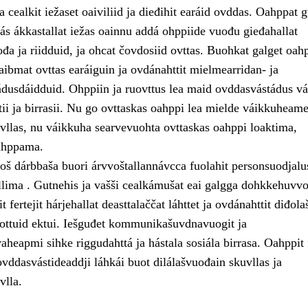
 cealkit iežaset oaiviliid ja dieđihit earáid ovddas. Oahppat g
ás ákkastallat iežas oainnu addá ohppiide vuođu gieđahallat
đa ja riidduid, ja ohcat čovdosiid ovttas. Buohkat galget oah
aibmat ovttas earáiguin ja ovdánahttit mielmearridan- ja
dusdáidduid. Ohppiin ja ruovttus lea maid ovddasvástádus vá
ii ja birrasii. Nu go ovttaskas oahppi lea mielde váikkuheam
uvllas, nu váikkuha searvevuohta ovttaskas oahppi loaktima,
ahppama.
š dárbbaša buori árvvoštallannávcca fuolahit personsuodjalu
allima . Gutnehis ja vašši cealkámušat eai galgga dohkkehuvvo
t fertejit hárjehallat deasttalaččat láhttet ja ovdánahttit diđol
uottuid ektui. Iešguđet kommunikašuvdnavuogit ja
aheapmi sihke riggudahttá ja hástala sosiála birrasa. Oahppit f
ovddasvástideaddji láhkái buot dilálašvuođain skuvllas ja
vlla.