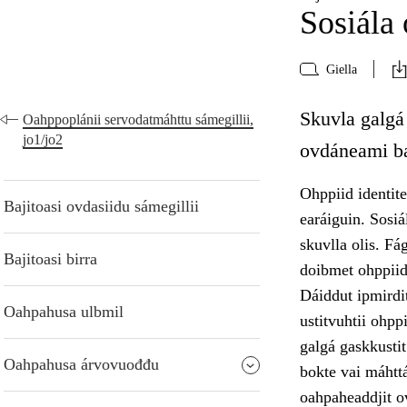
Sosiála
Giella
Skuvla galgá
Oahppoplánii servodatmáhttu sámegillii,
jo1/jo2
ovdáneami ba
Ohppiid identite
Bajitoasi ovdasiidu sámegillii
earáiguin. Sosi
skuvlla olis. Fá
Bajitoasi birra
doibmet ohppiid
Dáiddut ipmirdit
Oahpahusa ulbmil
ustitvuhtii ohpp
galgá gaskkusti
Oahpahusa árvovuođđu
bokte vai máhttá
oahpaheaddjit o