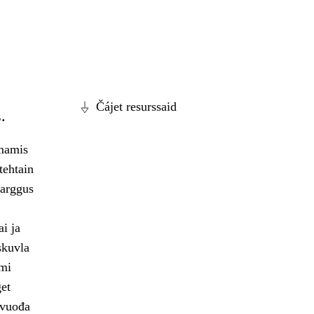
Čájet resurssaid
.
bmamis
tehtain
barggus
i ja
skuvla
ami
get
lvuođa