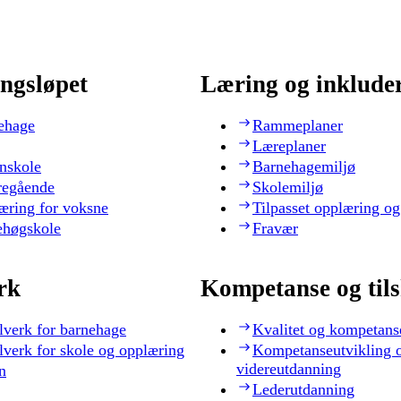
ngsløpet
Læring og inklude
ehage
Rammeplaner
Læreplaner
nskole
Barnehagemiljø
regående
Skolemiljø
æring for voksne
Tilpasset opplæring og
ehøgskole
Fravær
rk
Kompetanse og til
lverk for barnehage
Kvalitet og kompetans
lverk for skole og opplæring
Kompetanseutvikling 
videreutdanning
n
Lederutdanning