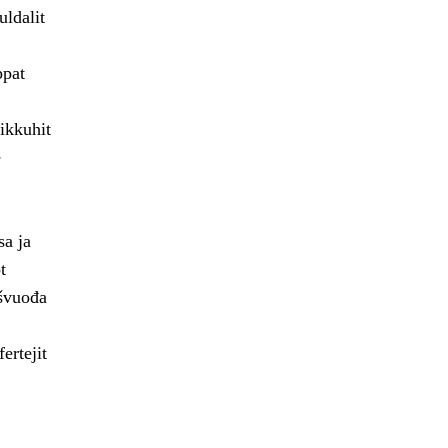
uldalit
ppat
ikkuhit
e
sa ja
t
ašvuođa
ertejit