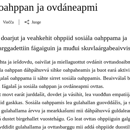
 oahppan ja ovdáneapmi
Viečča
Juoge
 doarjut ja veahkehit ohppiid sosiála oahppama ja
rggadettiin fágaiguin ja muđui skuvlaárgabeaivvis
hta ja iešdovdu, oaivilat ja miellaguottut ovdánit ovttasdoai
ála oahppan dáhpáhuvvá sihke oahpaheamis ja buot eará aktivi
galaš oahppama ii sáhte sirret sosiála oahppamis. Beaivválaš 
 fágalaš ja sosiála oahppan ja ovdáneapmi ovttas.
 movt earát jurddašit, dovdet ja vásihit, lea vuođđun empatiija
iid gaskkas. Sosiála oahppamis lea gulahallan guovddážis, ja 
t gulahallama árvvu ja mearkkašumi mii dáhpáhuvvá guldale
 dustet birgehallet vuostehágu. Go leat ovttas ohppiiguin gal
vddidit gulahallama ja ovttasbarggu mii addá ohppiide duosti