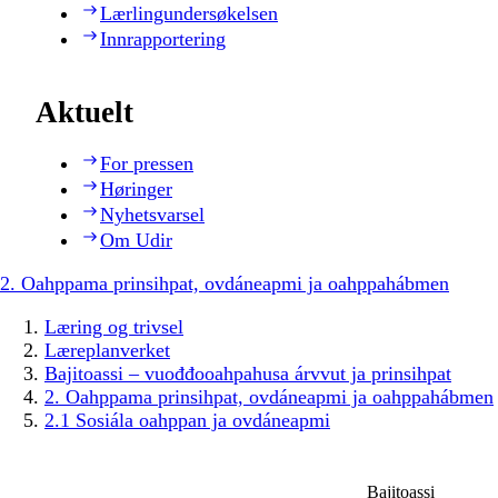
Lærlingundersøkelsen
Innrapportering
Aktuelt
For pressen
Høringer
Nyhetsvarsel
Om Udir
2. Oahppama prinsihpat, ovdáneapmi ja oahppahábmen
Læring og trivsel
Læreplanverket
Bajitoassi – vuođđooahpahusa árvvut ja prinsihpat
2. Oahppama prinsihpat, ovdáneapmi ja oahppahábmen
2.1 Sosiála oahppan ja ovdáneapmi
Bajitoassi