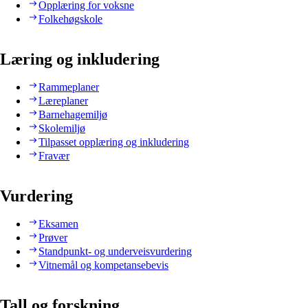
Opplæring for voksne
Folkehøgskole
Læring og inkludering
Rammeplaner
Læreplaner
Barnehagemiljø
Skolemiljø
Tilpasset opplæring og inkludering
Fravær
Vurdering
Eksamen
Prøver
Standpunkt- og underveisvurdering
Vitnemål og kompetansebevis
Tall og forskning