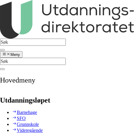
Meny
Hovedmeny
Utdanningsløpet
Barnehage
SFO
Grunnskole
Videregående