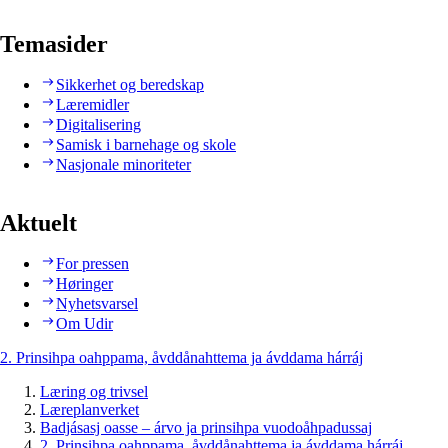
Temasider
Sikkerhet og beredskap
Læremidler
Digitalisering
Samisk i barnehage og skole
Nasjonale minoriteter
Aktuelt
For pressen
Høringer
Nyhetsvarsel
Om Udir
2. Prinsihpa oahppama, åvddånahttema ja ávddama hárráj
Læring og trivsel
Læreplanverket
Badjásasj oasse – árvo ja prinsihpa vuodoåhpadussaj
2. Prinsihpa oahppama, åvddånahttema ja ávddama hárráj