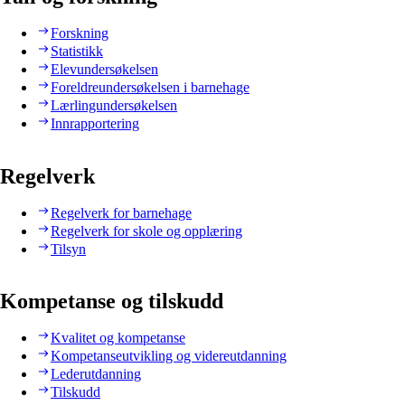
Forskning
Statistikk
Elevundersøkelsen
Foreldreundersøkelsen i barnehage
Lærlingundersøkelsen
Innrapportering
Regelverk
Regelverk for barnehage
Regelverk for skole og opplæring
Tilsyn
Kompetanse og tilskudd
Kvalitet og kompetanse
Kompetanseutvikling og videreutdanning
Lederutdanning
Tilskudd