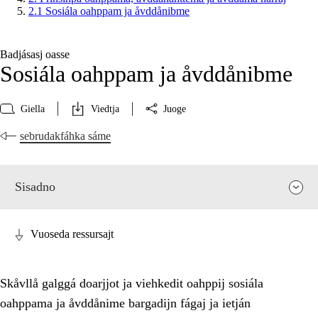
2.1 Sosiála oahppam ja åvddånibme
Badjásasj oasse
Sosiála oahppam ja åvddånibme
Giella
Viedtja
Juoge
sebrudakfáhka sáme
Sisadno
Vuoseda ressursajt
Skåvllå galggá doarjjot ja viehkedit oahppij sosiála
oahppama ja åvddånime bargadijn fágaj ja ietján