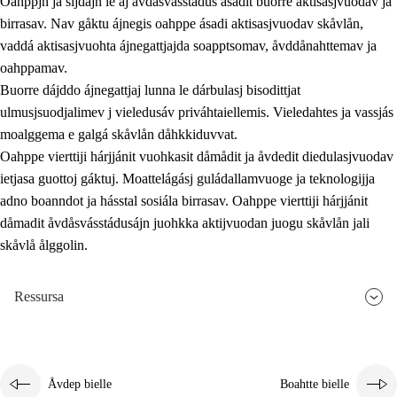
Oahppjn ja sijdajn le aj åvdåsvásstádus ásadit buorre aktisasjvuodav ja
birrasav. Nav gåktu ájnegis oahppe ásadi aktisasjvuodav skåvlån,
vaddá aktisasjvuohta ájnegattjajda soapptsomav, åvddånahttemav ja
oahppamav.
Buorre dájddo ájnegattjaj lunna le dárbulasj bisodittjat
ulmusjsuodjalimev j vieledusáv priváhtaiellemis. Vieledahtes ja vassjás
moalggema e galgá skåvlån dåhkkiduvvat.
Oahppe vierttiji hárjjánit vuohkasit dåmådit ja åvdedit diedulasjvuodav
ietjasa guottoj gáktuj. Moattelágásj guládallamvuoge ja teknologijja
adno boanndot ja hásstal sosiála birrasav. Oahppe vierttiji hárjjánit
dåmadit åvdåsvásstádusájn juohkka aktijvuodan juogu skåvlån jali
skåvlå ålggolin.
Ressursa
Åvdep bielle
Boahtte bielle