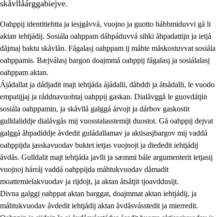
skåvllåárggabiejve.
Oahppij identitiehtta ja iesjgåvvå, vuojno ja guotto hábbmiduvvi gå li
aktan iehtjádij. Sosiála oahppam dáhpáduvvá sihki åhpadattijn ja ietjá
dåjmaj baktu skåvlån. Fágalasj oahppam ij máhte måskostuvvat sosiála
oahppamis. Bæjválasj bargon doajmmá oahppij fágalasj ja sosiálalasj
2.
Prinsihpa oahppama, åvddånahttema ja ávddama hárráj
oahppam aktan.
Ájádallat ja dádjadit majt iehtjáda ájádalli, dåbddi ja åtsådalli, le vuodo
2.1
Sosiála oahppam ja åvddånibme
empatijjaj ja ráddnavuohtaj oahppij gaskan. Dialåvggå le guovdátjin
2.2
Máhtudahka fágáj hárráj
sosiála oahppamin, ja skåvllå galggá árvojt ja dárbov gaskostit
gulldaliddje dialåvgås mij vuosstalasstemijt duostot. Gå oahppij dejvat
2.3
Vuodulasj tjehpudagá
galggá åhpadiddje åvdedit guládallamav ja aktisasjbargov mij vaddá
2.4
Oahppat oahppat
oahppijda jasskavuodav buktet ietjas vuojnojt ja diededit iehtjádij
åvdås. Gulldalit majt iehtjáda javlli ja sæmmi bále argumenterit ietjasij
Doaresfágalasj tiemá
vuojnoj hárráj vaddá oahppijda máhtukvuodav dåmadit
moattemielakvuodav ja rijdojt, ja aktan åtsåtjit tjoavddusijt.
Divna galggi oahppat aktan barggat, doajmmat aktan iehtjádij, ja
máhtukvuodav åvdedit iehtjádij aktan åvdåsvásstedit ja mierredit.