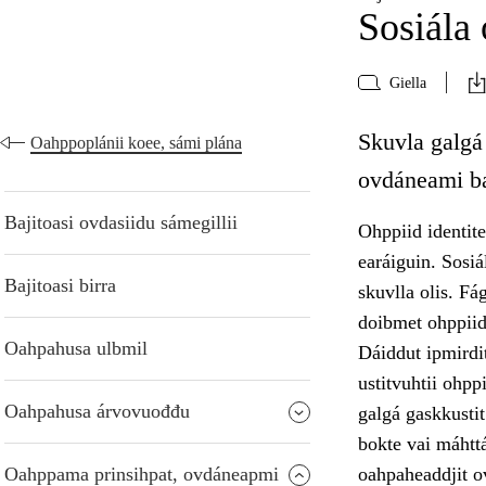
Sosiála
Giella
Skuvla galgá
Oahppoplánii koee, sámi plána
ovdáneami ba
Bajitoasi ovdasiidu sámegillii
Ohppiid identite
earáiguin. Sosi
Bajitoasi birra
skuvlla olis. Fá
doibmet ohppiid
Oahpahusa ulbmil
Dáiddut ipmirdit
ustitvuhtii ohpp
Oahpahusa árvovuođđu
galgá gaskkusti
bokte vai máhttá
Oahppama prinsihpat, ovdáneapmi
oahpaheaddjit o