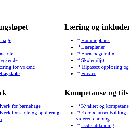
ngsløpet
Læring og inklude
ehage
Rammeplaner
Læreplaner
nskole
Barnehagemiljø
regående
Skolemiljø
æring for voksne
Tilpasset opplæring og
ehøgskole
Fravær
rk
Kompetanse og til
lverk for barnehage
Kvalitet og kompetans
lverk for skole og opplæring
Kompetanseutvikling 
videreutdanning
n
Lederutdanning