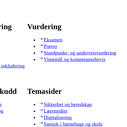
ring
Vurdering
Eksamen
Prøver
Standpunkt- og underveisvurdering
Vitnemål og kompetansebevis
 inkludering
skudd
Temasider
e
Sikkerhet og beredskap
og
Læremidler
Digitalisering
Samisk i barnehage og skole