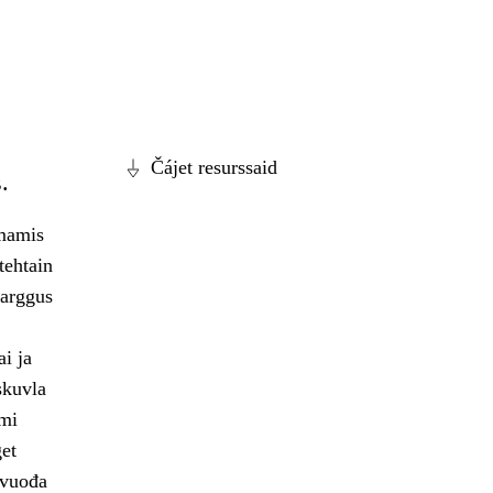
Čájet resurssaid
.
bmamis
tehtain
barggus
i ja
skuvla
ami
get
lvuođa