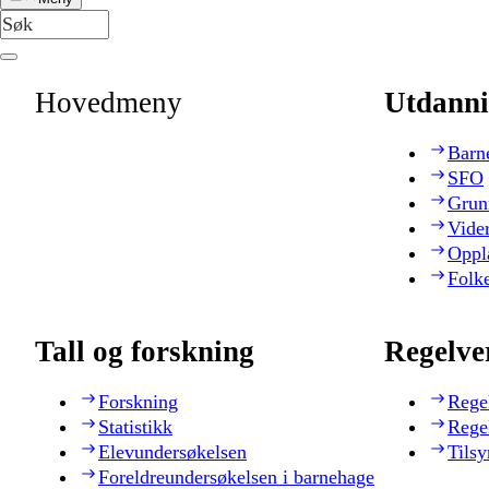
Hovedmeny
Utdanni
Barn
SFO
Grun
Vide
Oppl
Folk
Tall og forskning
Regelve
Forskning
Rege
Statistikk
Rege
Elevundersøkelsen
Tilsy
Foreldreundersøkelsen i barnehage