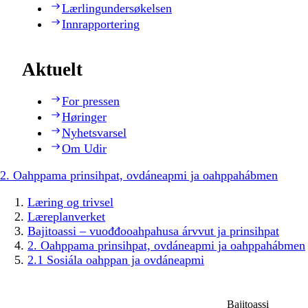
Lærlingundersøkelsen
Innrapportering
Aktuelt
For pressen
Høringer
Nyhetsvarsel
Om Udir
2. Oahppama prinsihpat, ovdáneapmi ja oahppahábmen
Læring og trivsel
Læreplanverket
Bajitoassi – vuođđooahpahusa árvvut ja prinsihpat
2. Oahppama prinsihpat, ovdáneapmi ja oahppahábmen
2.1 Sosiála oahppan ja ovdáneapmi
Bajitoassi