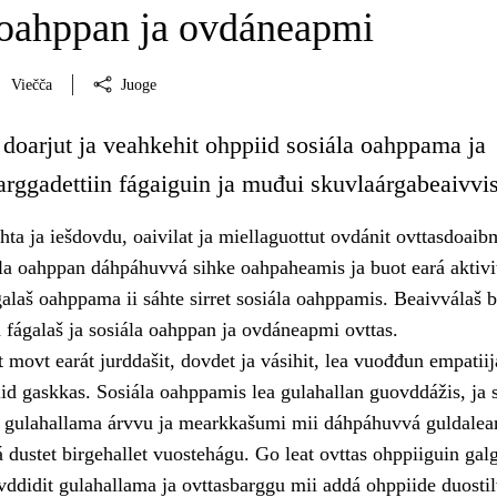
 oahppan ja ovdáneapmi
Viečča
Juoge
 doarjut ja veahkehit ohppiid sosiála oahppama ja
rggadettiin fágaiguin ja muđui skuvlaárgabeaivvis
hta ja iešdovdu, oaivilat ja miellaguottut ovdánit ovttasdoai
ála oahppan dáhpáhuvvá sihke oahpaheamis ja buot eará aktivi
galaš oahppama ii sáhte sirret sosiála oahppamis. Beaivválaš 
 fágalaš ja sosiála oahppan ja ovdáneapmi ovttas.
 movt earát jurddašit, dovdet ja vásihit, lea vuođđun empatiija
iid gaskkas. Sosiála oahppamis lea gulahallan guovddážis, ja 
t gulahallama árvvu ja mearkkašumi mii dáhpáhuvvá guldale
 dustet birgehallet vuostehágu. Go leat ovttas ohppiiguin gal
vddidit gulahallama ja ovttasbarggu mii addá ohppiide duosti