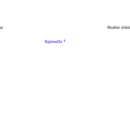
ui
Boahtte siidu
Bajimužžii