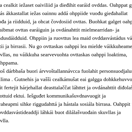
 cealkit iežaset oaiviliid ja dieđihit earáid ovddas. Oahppat g
ás ákkastallat iežas oainnu addá ohppiide vuođu gieđahallat
đa ja riidduid, ja ohcat čovdosiid ovttas. Buohkat galget oah
aibmat ovttas earáiguin ja ovdánahttit mielmearridan- ja
dusdáidduid. Ohppiin ja ruovttus lea maid ovddasvástádus vá
ii ja birrasii. Nu go ovttaskas oahppi lea mielde váikkuheam
uvllas, nu váikkuha searvevuohta ovttaskas oahppi loaktima,
ahppama.
š dárbbaša buori árvvoštallannávcca fuolahit personsuodjalu
allima . Gutnehis ja vašši cealkámušat eai galgga dohkkehuvvo
t fertejit hárjehallat deasttalaččat láhttet ja ovdánahttit diđol
uottuid ektui. Iešguđet kommunikašuvdnavuogit ja
aheapmi sihke riggudahttá ja hástala sosiála birrasa. Oahppit f
ovddasvástideaddji láhkái buot dilálašvuođain skuvllas ja
vlla.