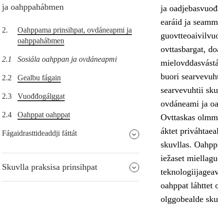
ja oahppahábmen
ja oadjebasvuođa
earáid ja seamm
2.
Oahppama prinsihpat, ovdáneapmi ja
guovtteoaivilvuo
oahppahábmen
ovttasbargat, do
2.1
Sosiála oahppan ja ovdáneapmi
mielovddasvástá
buori searvevuht
2.2
Gealbu fágain
searvevuhtii sk
2.3
Vuođđogálggat
ovdáneami ja o
2.4
Oahppat oahppat
Ovttaskas olmmo
áktet priváhtae
Fágaidrasttideaddji fáttát
skuvllas. Oahppi
iežaset miellag
Skuvlla praksisa prinsihpat
teknologiijageav
oahppat láhttet 
olggobealde sku