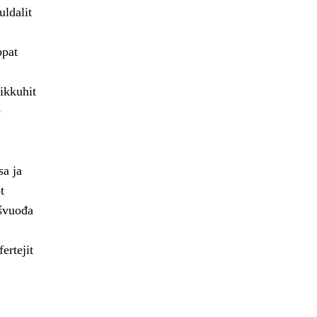
uldalit
ppat
ikkuhit
e
sa ja
t
ašvuođa
ertejit