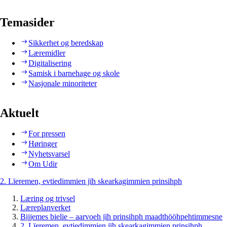
Temasider
Sikkerhet og beredskap
Læremidler
Digitalisering
Samisk i barnehage og skole
Nasjonale minoriteter
Aktuelt
For pressen
Høringer
Nyhetsvarsel
Om Udir
2. Lïeremen, evtiedimmien jïh skearkagimmien prinsihph
Læring og trivsel
Læreplanverket
Bijjemes bielie – aarvoeh jïh prinsihph maadthööhpehtimmesne
2. Lïeremen, evtiedimmien jïh skearkagimmien prinsihph