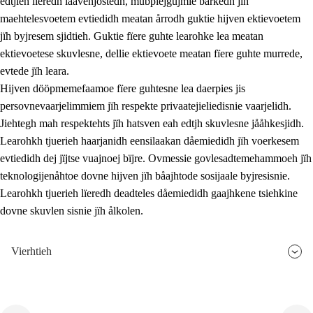
edtjieh lïeredh laavenjostedh, mubpiejgujmie barkedh jïh
maehtelesvoetem evtiedidh meatan årrodh guktie hijven ektievoetem
jïh byjresem sjidtieh. Guktie fïere guhte learohke lea meatan
ektievoetese skuvlesne, dellie ektievoete meatan fïere guhte murrede,
evtede jïh leara.
Hijven dööpmemefaamoe fïere guhtesne lea daerpies jis
persovnevaarjelimmiem jïh respekte privaatejieliedisnie vaarjelidh.
Jiehtegh mah respektehts jïh hatsven eah edtjh skuvlesne jååhkesjidh.
Learohkh tjuerieh haarjanidh eensilaakan dåemiedidh jïh voerkesem
evtiedidh dej jïjtse vuajnoej bïjre. Ovmessie govlesadtemehammoeh jïh
teknologijenåhtoe dovne hijven jïh båajhtode sosijaale byjresisnie.
Learohkh tjuerieh lïeredh deadteles dåemiedidh gaajhkene tsiehkine
dovne skuvlen sisnie jïh ålkolen.
Vierhtieh