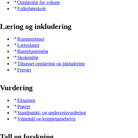
Opplæring for voksne
Folkehøgskole
Læring og inkludering
Rammeplaner
Læreplaner
Barnehagemiljø
Skolemiljø
Tilpasset opplæring og inkludering
Fravær
Vurdering
Eksamen
Prøver
Standpunkt- og underveisvurdering
Vitnemål og kompetansebevis
Tall og forskning