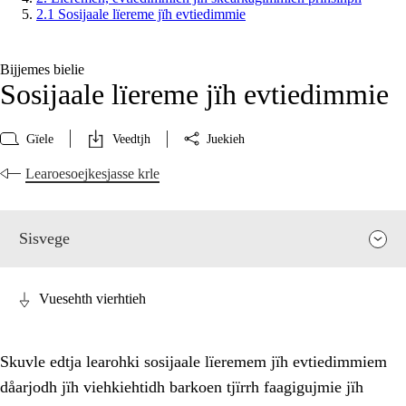
2.1 Sosijaale lïereme jïh evtiedimmie
Bijjemes bielie
Sosijaale lïereme jïh evtiedimmie
Gïele
Veedtjh
Juekieh
Learoesoejkesjasse krle
Sisvege
Vuesehth vierhtieh
Skuvle edtja learohki sosijaale lïeremem jïh evtiedimmiem
dåarjodh jïh viehkiehtidh barkoen tjïrrh faagigujmie jïh