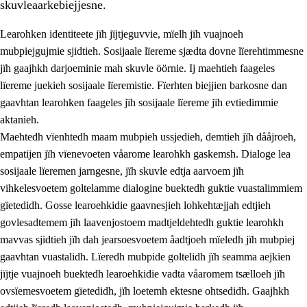
skuvleaarkebiejjesne.
Learohken identiteete jïh jïjtjeguvvie, mïelh jïh vuajnoeh
mubpiejgujmie sjidtieh. Sosijaale lïereme sjædta dovne lïerehtimmesne
jïh gaajhkh darjoeminie mah skuvle öörnie. Ij maehtieh faageles
lïereme juekieh sosijaale lïeremistie. Fïerhten biejjien barkosne dan
2.
Lïeremen, evtiedimmien jïh skearkagimmien prinsihph
gaavhtan learohken faageles jïh sosijaale lïereme jïh evtiedimmie
aktanieh.
2.1
Sosijaale lïereme jïh evtiedimmie
Maehtedh vïenhtedh maam mubpieh ussjedieh, demtieh jïh dååjroeh,
2.2
Maahtoe faagine
empatijen jïh vïenevoeten våarome learohkh gaskemsh. Dialoge lea
sosijaale lïeremen jarngesne, jïh skuvle edtja aarvoem jïh
2.3
Vihkeles tjiehpiesvoeth
vihkelesvoetem goltelamme dialogine buektedh guktie vuastalimmiem
2.4
Lïeredh lïeredh
gïetedidh. Gosse learoehkidie gaavnesjieh lohkehtæjjah edtjieh
govlesadtemem jïh laavenjostoem madtjeldehtedh guktie learohkh
Dåaresthfaageles teemah
mavvas sjidtieh jïh dah jearsoesvoetem åadtjoeh mïeledh jïh mubpiej
gaavhtan vuastalidh. Lïeredh mubpide goltelidh jïh seamma aejkien
jïjtje vuajnoeh buektedh learoehkidie vadta våaromem tsælloeh jïh
ovsïemesvoetem gïetedidh, jïh loetemh ektesne ohtsedidh. Gaajhkh